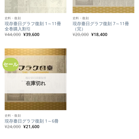
史料・復刻
史料・復刻
現存臺日グラフ復刻 1～11冊
現存臺日グラフ復刻 7～11冊
全巻購入割引
（完）
元
現
元
現
¥
44,000
¥
39,600
¥
20,000
¥
18,400
の
在
の
在
価
の
価
の
格
価
格
価
は
格
は
格
¥44,000
は
¥20,000
は
で
¥39,600
で
¥18,400
し
で
し
で
セール
た。
す。
た。
す。
在庫切れ
史料・復刻
現存臺日グラフ復刻 1～6冊
元
現
¥
24,000
¥
21,600
の
在
価
の
格
価