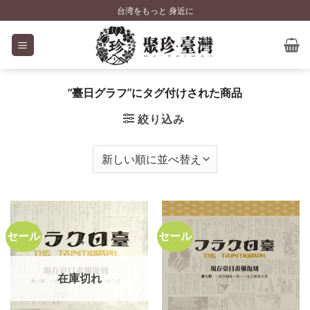
Skip
台湾をもっと 身近に
to
content
“臺日グラフ”にタグ付けされた商品
絞り込み
セール
セール
在庫切れ