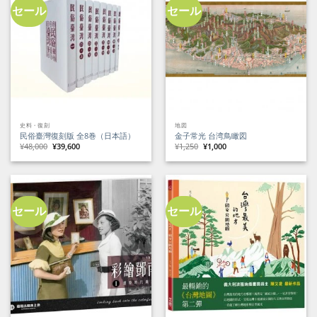
た。
す。
セール
セール
史料・復刻
地図
民俗臺灣復刻版 全8巻（日本語）
金子常光 台湾鳥瞰図
元
現
元
現
¥
48,000
¥
39,600
¥
1,250
¥
1,000
の
在
の
在
価
の
価
の
格
価
格
価
は
格
は
格
¥48,000
は
¥1,250
は
で
¥39,600
で
¥1,000
し
で
し
で
た。
す。
た。
す。
セール
セール