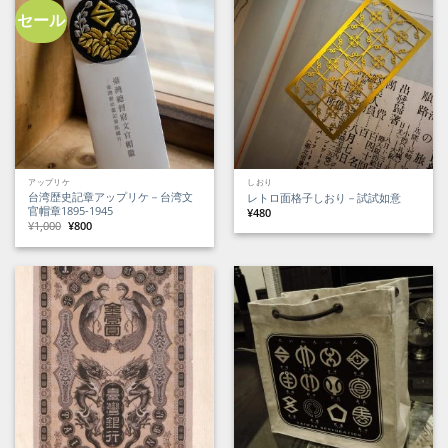
た。
す。
し
で
た。
す。
セール
アップリケ
しおり
台湾歴史記章アップリケ－台湾文
レトロ面格子しおり－試試如意
官帽章1895-1945
¥
480
元
現
¥
1,000
¥
800
の
在
価
の
格
価
は
格
¥1,000
は
で
¥800
し
で
た。
す。