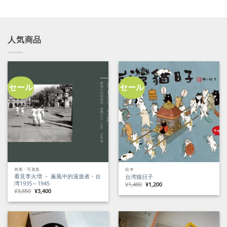
は
格
¥24,000
は
で
¥21,600
し
で
た。
す。
人気商品
セール
セール
画集・写真集
絵本
看見李火増 － 薫風中的漫遊者・台
台湾猫日子
湾1935～1945
元
現
¥
1,480
¥
1,200
の
在
元
現
¥
3,850
¥
3,400
価
の
の
在
格
価
価
の
は
格
格
価
¥1,480
は
は
格
で
¥1,200
¥3,850
は
し
で
で
¥3,400