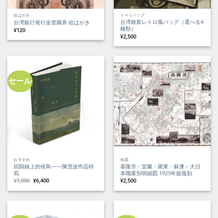
絵はがき
トートバッグ
台湾維新レトロ風バッグ（選べる4
台湾銀行発行金壹圓券 絵はがき
種類）
¥
120
¥
2,500
セール
おすすめ
地図
回歸線上的候鳥——陳澄波作品特
基隆市・宜蘭・羅東・蘇澳－大日
寫
本職業別明細図 1929年版復刻
元
現
¥
7,000
¥
6,400
¥
2,500
の
在
価
の
格
価
は
格
¥7,000
は
で
¥6,400
し
で