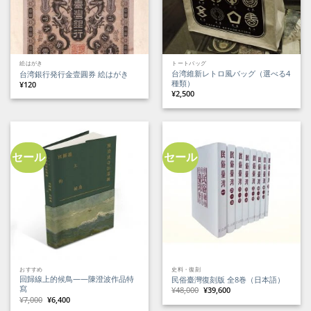
絵はがき
トートバッグ
台湾維新レトロ風バッグ（選べる4
台湾銀行発行金壹圓券 絵はがき
種類）
¥
120
¥
2,500
セール
セール
おすすめ
史料・復刻
回歸線上的候鳥——陳澄波作品特
民俗臺灣復刻版 全8巻（日本語）
寫
元
現
¥
48,000
¥
39,600
の
在
元
現
¥
7,000
¥
6,400
価
の
の
在