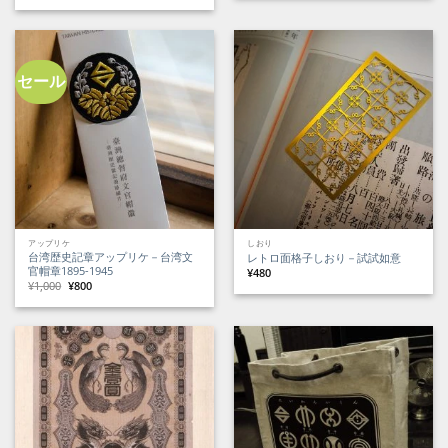
格
価
価
の
は
格
格
価
¥1,480
は
は
格
で
¥1,200
¥3,850
は
し
で
で
¥3,400
た。
す。
し
で
た。
す。
セール
アップリケ
しおり
台湾歴史記章アップリケ－台湾文
レトロ面格子しおり－試試如意
官帽章1895-1945
¥
480
元
現
¥
1,000
¥
800
の
在
価
の
格
価
は
格
¥1,000
は
で
¥800
し
で
た。
す。