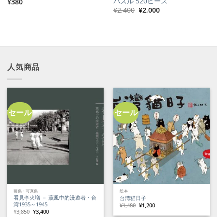
パズル 520ピース
¥
380
元
現
¥
2,400
¥
2,000
の
在
価
の
格
価
は
格
¥2,400
は
で
¥2,000
し
で
た。
す。
人気商品
セール
セール
画集・写真集
絵本
看見李火増 － 薫風中的漫遊者・台
台湾猫日子
湾1935～1945
元
現
¥
1,480
¥
1,200
の
在
元
現
¥
3,850
¥
3,400
価
の
の
在