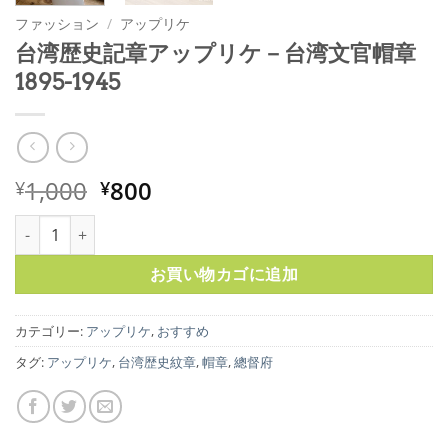
ファッション
/
アップリケ
台湾歴史記章アップリケ－台湾文官帽章
1895-1945
元
現
1,000
800
¥
¥
の
在
台湾歴史記章アップリケ－台湾文官帽章1895-1945個
価
の
格
価
お買い物カゴに追加
は
格
¥1,000
は
で
¥800
カテゴリー:
アップリケ
,
おすすめ
し
で
タグ:
アップリケ
,
台湾歴史紋章
,
帽章
,
總督府
た。
す。