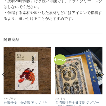
・接着24時間後には水洗い可能です。ドライクリーニング
はしないでください。
・伸縮する素材や凹凸した素材などにはアイロンで接着す
るより、縫い付けることがおすすめです。
関連商品
セール
アップリケ
おすすめ
台湾銀行券金券復刻 ジグソー
台湾妖怪－火焼風 アップリケ