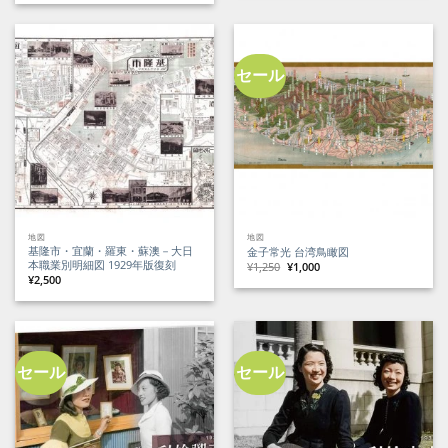
格
価
価
の
は
格
格
価
¥48,000
は
は
格
で
¥39,600
¥7,000
は
し
で
で
¥6,400
た。
す。
し
で
た。
す。
セール
地図
地図
基隆市・宜蘭・羅東・蘇澳－大日
金子常光 台湾鳥瞰図
本職業別明細図 1929年版復刻
元
現
¥
1,250
¥
1,000
の
在
¥
2,500
価
の
格
価
は
格
¥1,250
は
で
¥1,000
し
で
た。
す。
セール
セール