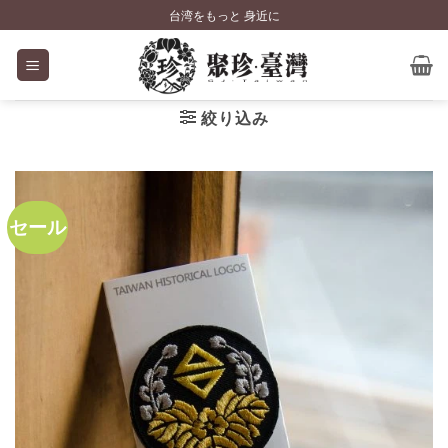
Skip
台湾をもっと 身近に
to
content
絞り込み
セール