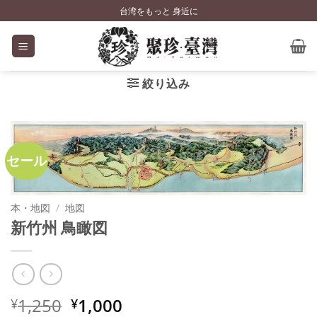
Skip
台湾をもっと 身近に
to
content
絞り込み
セール
本・地図
/
地図
新竹州 鳥瞰図
元
現
1,250
1,000
¥
¥