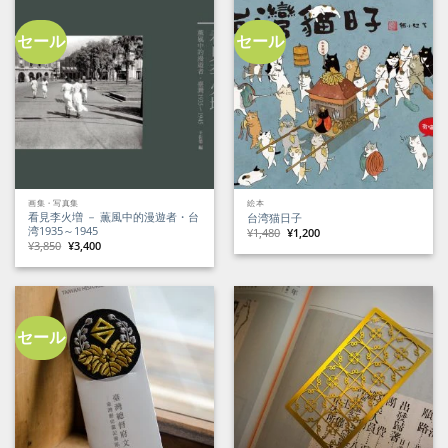
セール
セール
画集・写真集
絵本
看見李火増 － 薫風中的漫遊者・台
台湾猫日子
湾1935～1945
元
現
¥
1,480
¥
1,200
の
在
元
現
¥
3,850
¥
3,400
価
の
の
在
格
価
価
の
は
格
格
価
¥1,480
は
は
格
で
¥1,200
¥3,850
は
し
で
で
¥3,400
た。
す。
し
で
た。
す。
セール