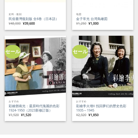
史料・復刻
地図
民俗臺灣復刻版 全8巻（日本語）
金子常光 台湾鳥瞰図
元
現
元
現
¥
48,000
¥
39,600
¥
1,250
¥
1,000
の
在
の
在
価
の
価
の
格
価
格
価
は
格
は
格
¥48,000
は
¥1,250
は
で
¥39,600
で
¥1,000
し
で
し
で
た。
す。
た。
す。
セール
セール
おすすめ
おすすめ
彩繪鄧南光：還原時代瑰麗的色彩
彩繪李火增II 找回夢幻的歷史色彩
1924-1950（2023新修訂版）
1935～1945
元
現
元
現
¥
1,920
¥
1,520
¥
2,320
¥
1,850
の
在
の
在
価
の
価
の
格
価
格
価
は
格
は
格
¥1,920
は
¥2,320
は
で
¥1,520
で
¥1,850