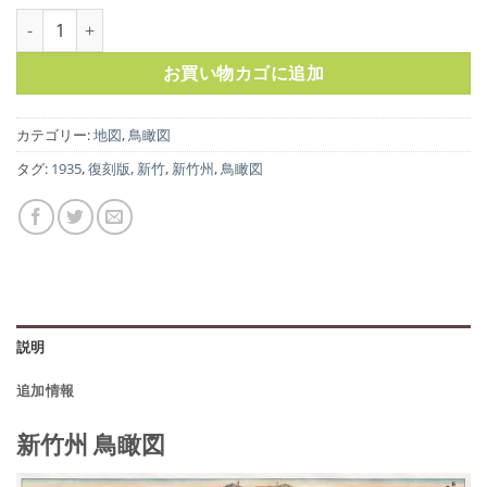
の
在
新竹州 鳥瞰図個
価
の
格
価
お買い物カゴに追加
は
格
¥1,250
は
で
¥1,000
カテゴリー:
地図
,
鳥瞰図
し
で
タグ:
1935
,
復刻版
,
新竹
,
新竹州
,
鳥瞰図
た。
す。
説明
追加情報
新竹州 鳥瞰図