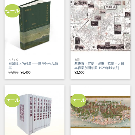
セール
おすすめ
地図
回歸線上的候鳥——陳澄波作品特
基隆市・宜蘭・羅東・蘇澳－大日
寫
本職業別明細図 1929年版復刻
元
現
¥
7,000
¥
6,400
¥
2,500
の
在
価
の
格
価
は
格
¥7,000
は
で
¥6,400
し
で
た。
す。
セール
セール