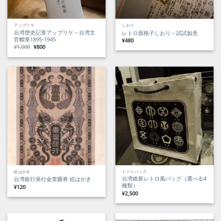
アップリケ
しおり
台湾歴史記章アップリケ－台湾文
レトロ面格子しおり－試試如意
官帽章1895-1945
¥
480
元
現
¥
1,000
¥
800
の
在
価
の
格
価
は
格
¥1,000
は
で
¥800
し
で
た。
す。
絵はがき
トートバッグ
台湾維新レトロ風バッグ（選べる4
台湾銀行発行金壹圓券 絵はがき
種類）
¥
120
¥
2,500