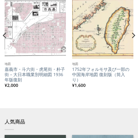
地図
地図
嘉義市・斗六街・虎尾街・朴子
1752年フォルモサ及び一部の
街－大日本職業別明細図 1936
中国海岸地図 復刻版（筒入
年版復刻
り）
¥
2,000
¥
1,600
人気商品