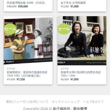
民俗臺灣復刻版 全8巻（日本語）
金子常光 台湾鳥瞰図
元
現
元
現
¥
48,000
¥
39,600
¥
1,250
¥
1,000
の
在
の
在
価
の
価
の
格
価
格
価
は
格
は
格
¥48,000
は
¥1,250
は
で
¥39,600
で
¥1,000
し
で
し
で
た。
す。
た。
す。
セール
セール
おすすめ
おすすめ
彩繪鄧南光：還原時代瑰麗的色彩
彩繪李火增II 找回夢幻的歷史色彩
1924-1950（2023新修訂版）
1935～1945
元
現
元
現
¥
1,920
¥
1,520
¥
2,320
¥
1,850
の
在
の
在
価
の
価
の
格
価
格
価
は
格
は
格
¥1,920
は
¥2,320
は
で
¥1,520
で
¥1,850
し
で
し
で
た。
す。
た。
す。
聚珍(ジューゼン)台湾について
オンラインショップ
ヘルプ&ガイド
Copyright 2026 ©
點子貓科技 ‧ 聚珍臺灣