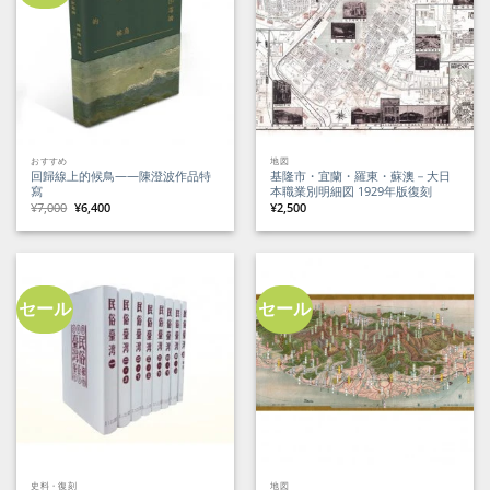
おすすめ
地図
回歸線上的候鳥——陳澄波作品特
基隆市・宜蘭・羅東・蘇澳－大日
寫
本職業別明細図 1929年版復刻
元
現
¥
7,000
¥
6,400
¥
2,500
の
在
価
の
格
価
は
格
¥7,000
は
で
¥6,400
し
で
た。
す。
セール
セール
史料・復刻
地図