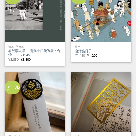
画集・写真集
絵本
看見李火増 － 薫風中的漫遊者・台
台湾猫日子
湾1935～1945
元
現
¥
1,480
¥
1,200
の
在
元
現
¥
3,850
¥
3,400
価
の
の
在
格
価
価
の
は
格
格
価
¥1,480
は
は
格
で
¥1,200
¥3,850
は
し
で
で
¥3,400
た。
す。
し
で
た。
す。
セール