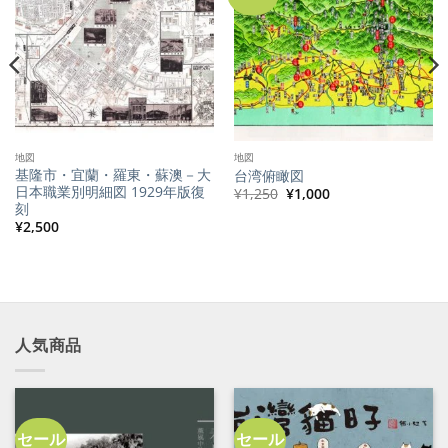
地図
地図
基隆市・宜蘭・羅東・蘇澳－大
台湾俯瞰図
日本職業別明細図 1929年版復
元
現
¥
1,250
¥
1,000
の
在
刻
価
の
¥
2,500
格
価
は
格
¥1,250
は
で
¥1,000
し
で
た。
す。
人気商品
セール
セール