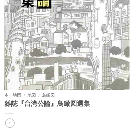
本・地図
/
地図
/
鳥瞰図
雑誌『台湾公論』鳥瞰図選集