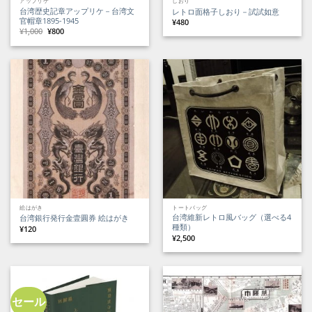
アップリケ
しおり
台湾歴史記章アップリケ－台湾文
レトロ面格子しおり－試試如意
官帽章1895-1945
¥
480
元
現
¥
1,000
¥
800
の
在
価
の
格
価
は
格
¥1,000
は
で
¥800
し
で
た。
す。
絵はがき
トートバッグ
台湾維新レトロ風バッグ（選べる4
台湾銀行発行金壹圓券 絵はがき
種類）
¥
120
¥
2,500
セール