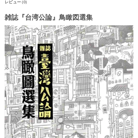
レビュー (0)
雑誌『台湾公論』鳥瞰図選集