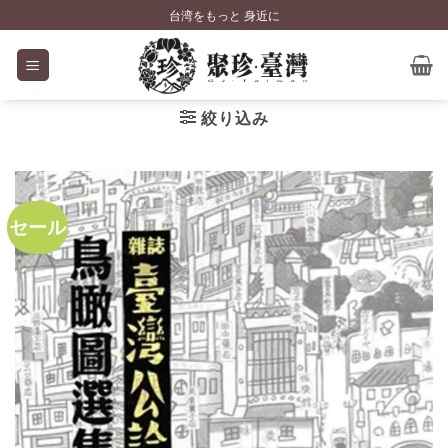
Skip
台湾をもっと 身近に
to
content
絞り込み
セール