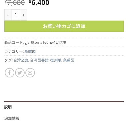
元
現
7,680
6,400
¥
¥
の
在
雑誌『台湾公論』鳥瞰図選集個
価
の
格
価
お買い物カゴに追加
は
格
¥7,680
は
で
¥6,400
商品コード:
gja_9tbma1eunw1t.1779
し
で
カテゴリー:
鳥瞰図
た。
す。
タグ:
台湾公論
,
台湾図書館
,
復刻版
,
鳥瞰図
説明
追加情報