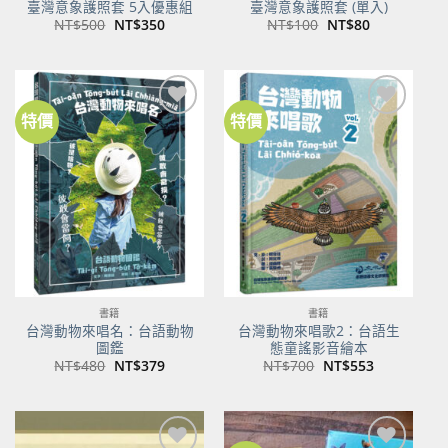
臺灣意象護照套 5入優惠組
臺灣意象護照套 (單入)
原
目
原
目
NT$
500
NT$
350
NT$
100
NT$
80
始
前
始
前
價
價
價
價
格：
格：
格：
格：
NT$500。
NT$350。
NT$100。
NT$80。
特價
特價
加到
加到
關注
關注
商品
商品
書籍
書籍
台灣動物來唱名：台語動物
台灣動物來唱歌2：台語生
圖鑑
態童謠影音繪本
原
目
原
目
NT$
480
NT$
379
NT$
700
NT$
553
始
前
始
前
價
價
價
價
格：
格：
格：
格：
NT$480。
NT$379。
NT$700。
NT$553。