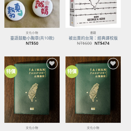
文化小物
書籍
臺語鼓勵小胸章(共10款)
被出賣的台灣：經典譯校版
原
目
NT$
50
NT$
600
NT$
474
始
前
價
價
格：
格：
NT$600。
NT$474。
特價
特價
加到
加到
關注
關注
商品
商品
文化小物
文化小物