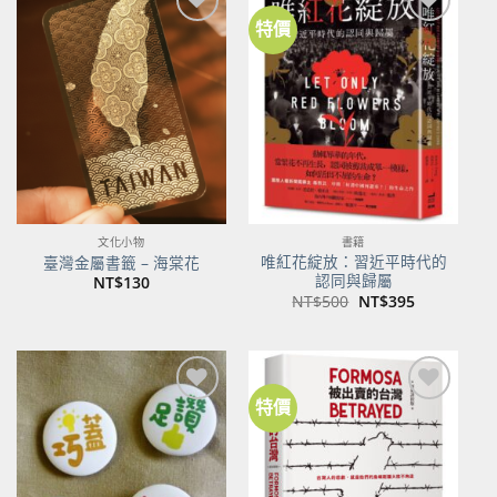
特價
加到
加到
關注
關注
商品
商品
文化小物
書籍
唯紅花綻放：習近平時代的
臺灣金屬書籤 – 海棠花
認同與歸屬
NT$
130
原
目
NT$
500
NT$
395
始
前
價
價
格：
格：
NT$500。
NT$395。
特價
加到
加到
關注
關注
商品
商品