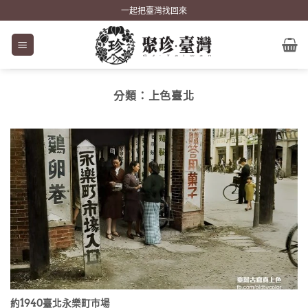
Skip
一起把臺灣找回來
to
content
分類：
上色臺北
約1940臺北永樂町市場