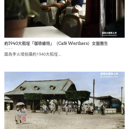
約1940大稻埕「珈琲維特」（Café Werthers）女服務生
圖為李火增拍攝約1940大稻埕...