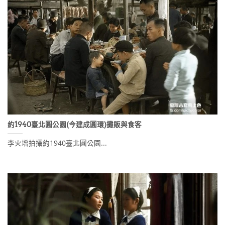
約1940臺北圓公園(今建成圓環)攤販與食客
李火增拍攝約1940臺北圓公園...