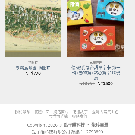
特價
加到
加到
關注
關注
商品
商品
地圖布
兒童專區
佮/教我講台語單字卡 第一
臺灣鳥瞰圖 地圖布
輯+動物篇+點心篇 合購優
NT$
770
惠
原
目
NT$
750
NT$
500
始
前
價
價
格：
格：
NT$750。
NT$500。
關於聚珍
實體店面
網路商店
記憶故事
臺灣古寫真上色
今昔時光機
聯絡我們
Copyright 2026 ©
點子貓科技 ‧ 聚珍臺灣
點子貓科技有限公司 統編：12793890