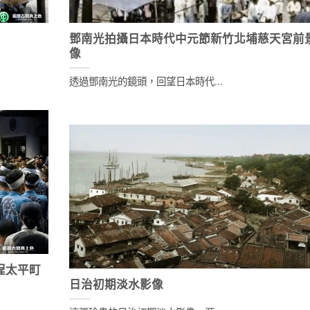
鄧南光拍攝日本時代中元節新竹北埔慈天宮前
像
透過鄧南光的鏡頭，回望日本時代...
埕太平町
日治初期淡水影像