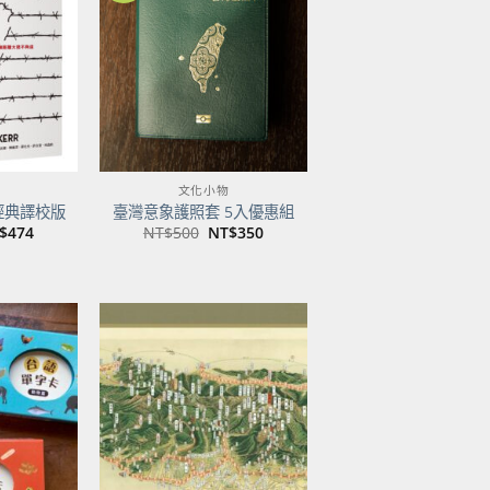
關注
關注
商品
商品
文化小物
經典譯校版
臺灣意象護照套 5入優惠組
目
原
目
$
474
NT$
500
NT$
350
前
始
前
價
價
價
：
格：
格：
格：
$600。
NT$474。
NT$500。
NT$350。
加到
加到
關注
關注
商品
商品