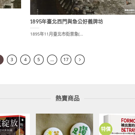
1895年臺北西門與急公好義牌坊
1895年11月臺北市街景象(...
3
4
5
...
17
熱賣商品
特價
加到
加到