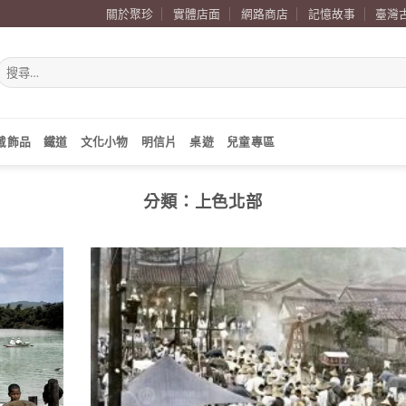
關於聚珍
實體店面
網路商店
記憶故事
臺灣
搜
尋
關
鍵
字:
戴飾品
鐵道
文化小物
明信片
桌遊
兒童專區
分類：
上色北部