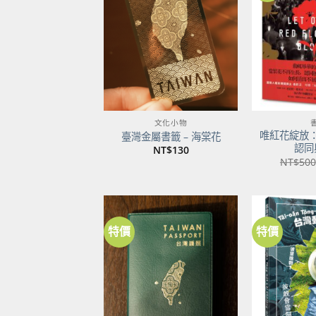
關注
商品
文化小物
唯紅花綻放
臺灣金屬書籤 – 海棠花
認同
NT$
130
NT$
500
特價
特價
加到
關注
商品