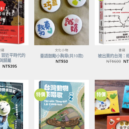
關注
關注
商品
商品
書籍
文化小物
書籍
：習近平時代的
臺語鼓勵小胸章(共10款)
被出賣的台灣：
與歸屬
原
NT$
50
NT$
600
NT
始
原
目
NT$
395
價
始
前
格
價
價
NT
格：
格：
NT$500。
NT$395。
特價
特價
加到
加到
關注
關注
商品
商品