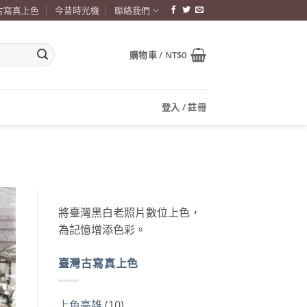
古寫真上色
今昔時光機
聯絡我們
購物車 /
NT$
0
登入 / 註冊
將臺灣黑白老照片數位上色，
為記憶增添色彩。
臺灣古寫真上色
上色高雄
(10)