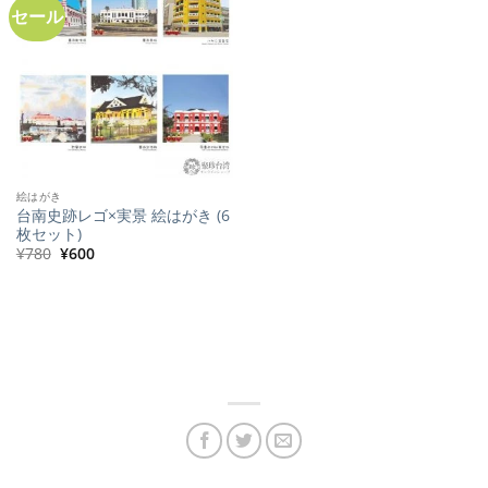
た。
す。
セール
絵はがき
台南史跡レゴ×実景 絵はがき (6
枚セット)
元
現
¥
780
¥
600
の
在
価
の
格
価
は
格
¥780
は
で
¥600
し
で
た。
す。