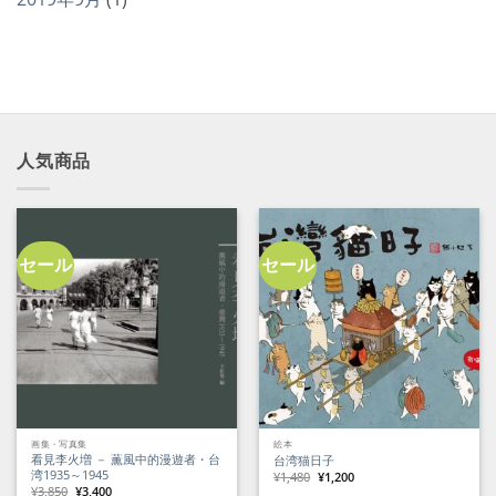
人気商品
セール
セール
画集・写真集
絵本
看見李火増 － 薫風中的漫遊者・台
台湾猫日子
湾1935～1945
元
現
¥
1,480
¥
1,200
の
在
元
現
¥
3,850
¥
3,400