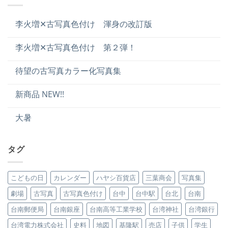
李火増✕古写真色付け 渾身の改訂版
李火増✕古写真色付け 第２弾！
待望の古写真カラー化写真集
新商品 NEW!!
大暑
タグ
こどもの日
カレンダー
ハヤシ百貨店
三葉商会
写真集
劇場
古写真
古写真色付け
台中
台中駅
台北
台南
台南郵便局
台南銀座
台南高等工業学校
台湾神社
台湾銀行
台湾電力株式会社
史料
地図
基隆駅
売店
子供
学生