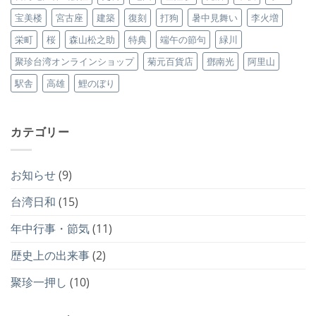
宝美楼
宮古座
建築
復刻
打狗
暑中見舞い
李火増
栄町
桜
森山松之助
特典
端午の節句
緑川
聚珍台湾オンラインショップ
菊元百貨店
鄧南光
阿里山
駅舎
高雄
鯉のぼり
カテゴリー
お知らせ
(9)
台湾日和
(15)
年中行事・節気
(11)
歴史上の出来事
(2)
聚珍一押し
(10)