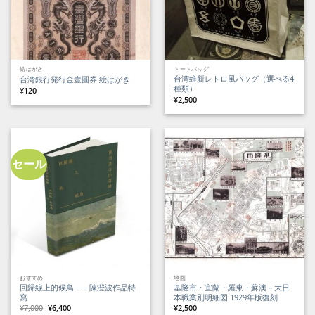
絵はがき
トートバッグ
台湾維新レトロ風バッグ（選べる4
台湾銀行発行金壹圓券 絵はがき
種類）
¥
120
¥
2,500
セール
おすすめ
地図
回歸線上的候鳥——陳澄波作品特
基隆市・宜蘭・羅東・蘇澳－大日
寫
本職業別明細図 1929年版復刻
元
現
¥
7,000
¥
6,400
¥
2,500
の
在