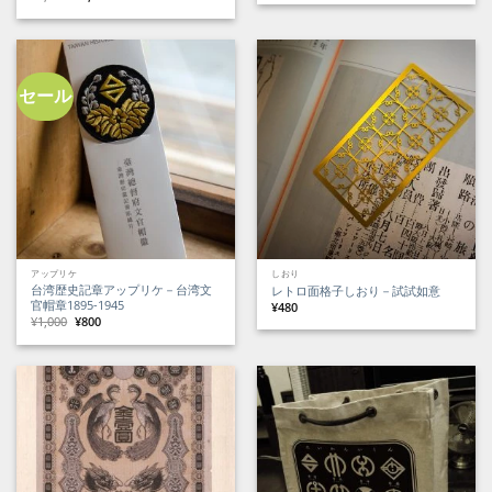
価
の
の
在
格
価
価
の
は
格
格
価
¥1,480
は
は
格
で
¥1,200
¥3,850
は
し
で
で
¥3,400
た。
す。
し
で
た。
す。
セール
アップリケ
しおり
台湾歴史記章アップリケ－台湾文
レトロ面格子しおり－試試如意
官帽章1895-1945
¥
480
元
現
¥
1,000
¥
800
の
在
価
の
格
価
は
格
¥1,000
は
で
¥800
し
で
た。
す。