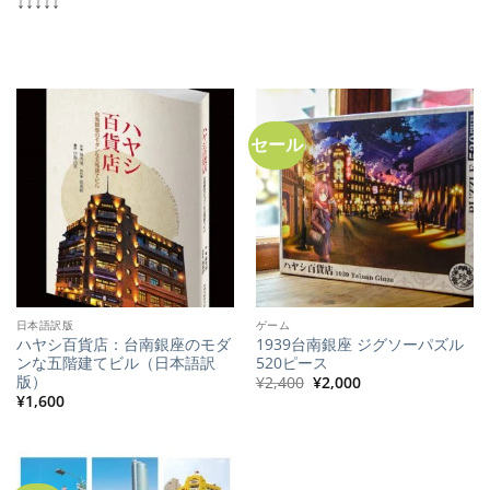
↓↓↓↓↓
セール
日本語訳版
ゲーム
ハヤシ百貨店：台南銀座のモダ
1939台南銀座 ジグソーパズル
ンな五階建てビル（日本語訳
520ピース
版）
元
現
¥
2,400
¥
2,000
の
在
¥
1,600
価
の
格
価
は
格
¥2,400
は
で
¥2,000
し
で