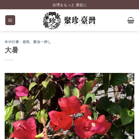
Skip
台湾をもっと 身近に
to
content
年中行事・節気
、
聚珍一押し
大暑