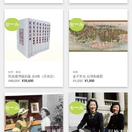
価
の
格
価
は
格
¥7,000
は
で
¥6,400
し
で
た。
す。
セール
セール
史料・復刻
地図
民俗臺灣復刻版 全8巻（日本語）
金子常光 台湾鳥瞰図
元
現
元
現
¥
48,000
¥
39,600
¥
1,250
¥
1,000
の
在
の
在
価
の
価
の
格
価
格
価
は
格
は
格
¥48,000
は
¥1,250
は
で
¥39,600
で
¥1,000
し
で
し
で
た。
す。
た。
す。
セール
セール