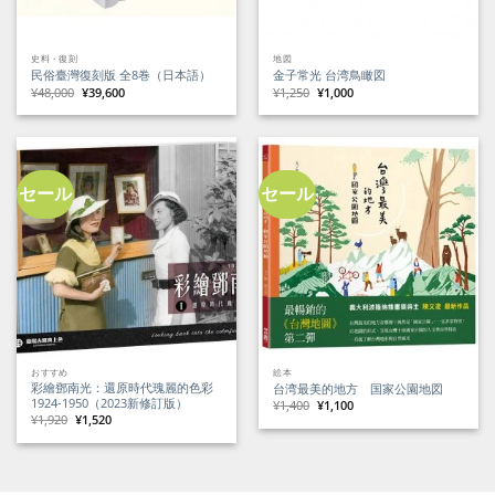
史料・復刻
地図
民俗臺灣復刻版 全8巻（日本語）
金子常光 台湾鳥瞰図
元
現
元
現
¥
48,000
¥
39,600
¥
1,250
¥
1,000
の
在
の
在
価
の
価
の
格
価
格
価
は
格
は
格
¥48,000
は
¥1,250
は
で
¥39,600
で
¥1,000
し
で
し
で
た。
す。
た。
す。
セール
セール
おすすめ
絵本
彩繪鄧南光：還原時代瑰麗的色彩
台湾最美的地方 国家公園地図
1924-1950（2023新修訂版）
元
現
¥
1,400
¥
1,100
の
在
元
現
¥
1,920
¥
1,520
価
の
の
在
格
価
価
の
は
格
格
価
¥1,400
は
は
格
で
¥1,100
¥1,920
は
し
で
で
¥1,520