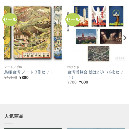
セール
セール
ノート／手帳
絵はがき
台湾博覧会 絵はがき（6枚セッ
鳥瞰台湾 ノート 3冊セット
ト）
元
現
¥
1,100
¥
880
の
在
元
現
¥
780
¥
600
価
の
の
在
格
価
価
の
は
格
格
価
¥1,100
は
は
格
で
¥880
¥780
は
し
で
で
¥600
た。
す。
し
で
た。
す。
人気商品