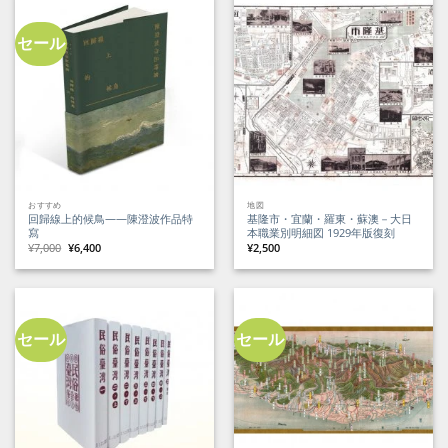
セール
おすすめ
地図
回歸線上的候鳥——陳澄波作品特
基隆市・宜蘭・羅東・蘇澳－大日
寫
本職業別明細図 1929年版復刻
元
現
¥
7,000
¥
6,400
¥
2,500
の
在
価
の
格
価
は
格
¥7,000
は
で
¥6,400
し
で
た。
す。
セール
セール