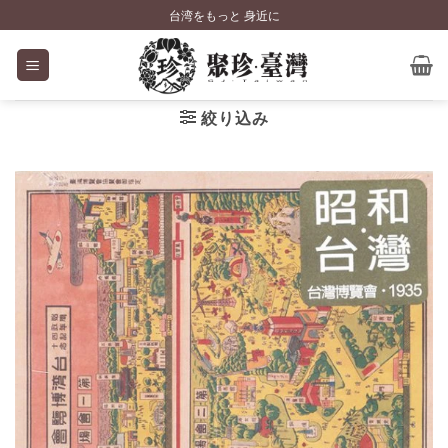
Skip
台湾をもっと 身近に
to
content
絞り込み