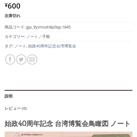
600
¥
在庫切れ
商品コード:
gja_9yzmzah8p0qp.1845
カテゴリー:
ノート／手帳
タグ:
ノート
,
始政40周年記念台湾博覧会
説明
レビュー (0)
始政40周年記念 台湾博覧会鳥瞰図 ノート