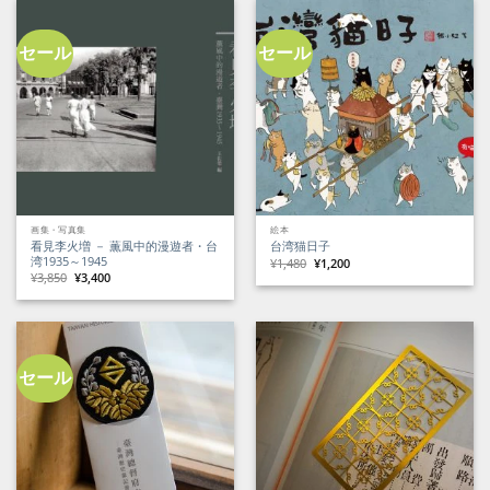
セール
セール
画集・写真集
絵本
看見李火増 － 薫風中的漫遊者・台
台湾猫日子
湾1935～1945
元
現
¥
1,480
¥
1,200
の
在
元
現
¥
3,850
¥
3,400
価
の
の
在
格
価
価
の
は
格
格
価
¥1,480
は
は
格
で
¥1,200
¥3,850
は
し
で
で
¥3,400
た。
す。
し
で
た。
す。
セール