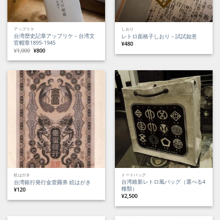
アップリケ
しおり
台湾歴史記章アップリケ－台湾文
レトロ面格子しおり－試試如意
官帽章1895-1945
¥
480
元
現
¥
1,000
¥
800
の
在
価
の
格
価
は
格
¥1,000
は
で
¥800
し
で
た。
す。
絵はがき
トートバッグ
台湾維新レトロ風バッグ（選べる4
台湾銀行発行金壹圓券 絵はがき
種類）
¥
120
¥
2,500