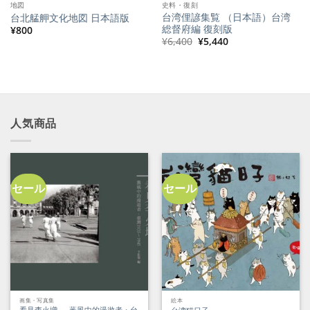
地図
史料・復刻
台湾俚諺集覧 （日本語）台湾
台北艋舺文化地図 日本語版
総督府編 復刻版
¥
800
元
現
¥
6,400
¥
5,440
の
在
価
の
格
価
は
格
¥6,400
は
で
¥5,440
し
で
た。
す。
人気商品
セール
セール
画集・写真集
絵本
看見李火増 － 薫風中的漫遊者・台