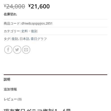
元
現
24,000
21,600
¥
¥
の
在
在庫切れ
価
の
格
価
商品コード:
dhiwib;qoppjios.2851
は
格
カテゴリー:
史料・復刻
¥24,000
は
タグ:
復刻
,
日本語
,
臺日グラフ
で
¥21,600
し
で
た。
す。
説明
追加情報
レビュー (0)