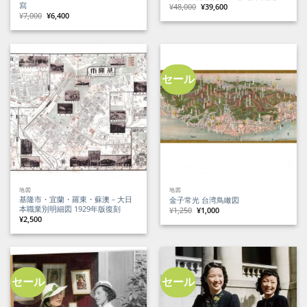
寫
元
現
¥
48,000
¥
39,600
の
在
元
現
¥
7,000
¥
6,400
価
の
の
在
格
価
価
の
は
格
格
価
¥48,000
は
は
格
で
¥39,600
¥7,000
は
し
で
で
¥6,400
た。
す。
し
で
た。
す。
セール
地図
地図
基隆市・宜蘭・羅東・蘇澳－大日
金子常光 台湾鳥瞰図
本職業別明細図 1929年版復刻
元
現
¥
1,250
¥
1,000
の
在
¥
2,500
価
の
格
価
は
格
¥1,250
は
で
¥1,000
し
で
た。
す。
セール
セール