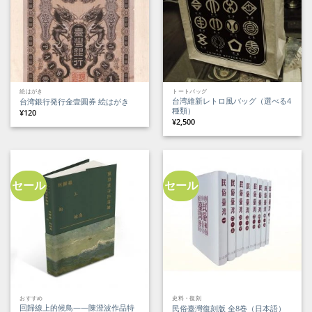
絵はがき
トートバッグ
台湾維新レトロ風バッグ（選べる4
台湾銀行発行金壹圓券 絵はがき
種類）
¥
120
¥
2,500
セール
セール
おすすめ
史料・復刻
回歸線上的候鳥——陳澄波作品特
民俗臺灣復刻版 全8巻（日本語）