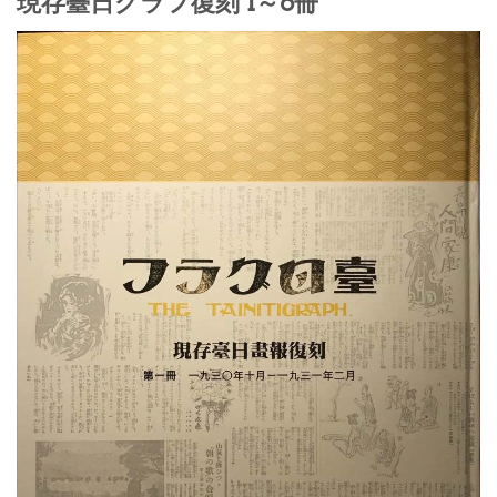
現存臺日グラフ復刻 1～6冊