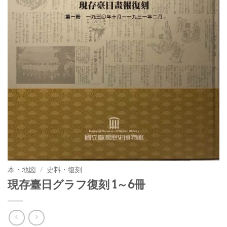
本・地図
/
史料・復刻
現存臺日グラフ復刻 1～6冊