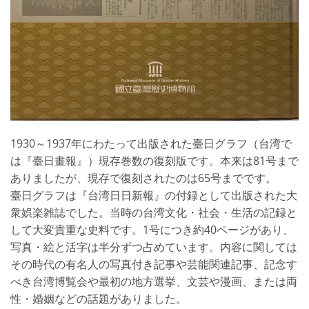
1930～1937年にわたって出版された臺日グラフ（台湾で
は『臺日畫報』）現存巻数の復刻版です。本来は81号まで
ありましたが、現存で復刻されたのは65号までです。
臺日グラフは『台湾日日新報』の付録として出版された大
衆娯楽雑誌でした。当時の台湾文化・社会・生活の記録と
して大変貴重な史料です。1号につき約40ページがあり、
写真・絵と活字は半分ずつ占めています。内容に関しては
その時代の有名人の写真付き記事や芸能関連記事、記念す
べき台湾博覧会や最初の地方選挙、文芸や漫画、または両
性・婚姻などの話題がありました。