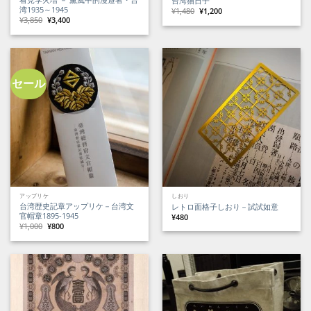
台湾猫日子
湾1935～1945
元
現
¥
1,480
¥
1,200
の
在
元
現
¥
3,850
¥
3,400
価
の
の
在
格
価
価
の
は
格
格
価
¥1,480
は
は
格
で
¥1,200
¥3,850
は
し
で
で
¥3,400
た。
す。
し
で
た。
す。
セール
アップリケ
しおり
台湾歴史記章アップリケ－台湾文
レトロ面格子しおり－試試如意
官帽章1895-1945
¥
480
元
現
¥
1,000
¥
800
の
在
価
の
格
価
は
格
¥1,000
は
で
¥800
し
で
た。
す。