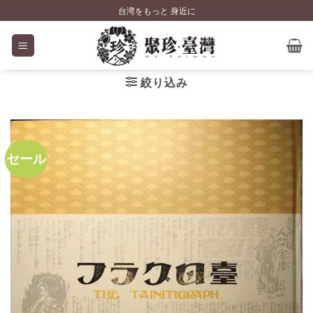
Skip
台湾をもっと 身近に
to
content
絞り込み
セール