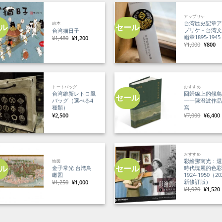
アップリケ
台湾歴史記章
絵本
ル
セール
プリケ－台湾
台湾猫日子
帽章1895-1945
元
現
¥
1,480
¥
1,200
の
在
元
現
¥
1,000
¥
800
価
の
の
在
格
価
価
の
は
格
格
価
¥1,480
は
は
格
で
¥1,200
¥1,000
は
し
で
で
¥8
た。
す。
し
で
た。
す
トートバッグ
おすすめ
台湾維新レトロ風
回歸線上的候
セール
バッグ（選べる4
——陳澄波作
種類）
寫
元
¥
2,500
¥
7,000
¥
6,400
の
価
格
は
¥7,000
で
し
おすすめ
た。
彩繪鄧南光：
地図
ル
セール
金子常光 台湾鳥
時代瑰麗的色
瞰図
1924-1950（20
新修訂版）
元
現
¥
1,250
¥
1,000
の
在
元
¥
1,920
¥
1,520
価
の
の
格
価
価
は
格
格
¥1,250
は
は
で
¥1,000
¥1,920
し
で
で