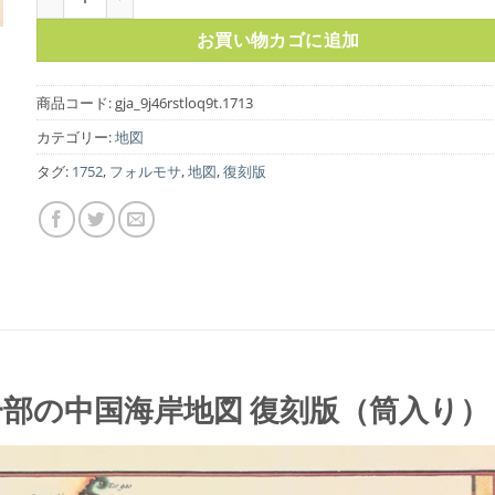
お買い物カゴに追加
商品コード:
gja_9j46rstloq9t.1713
カテゴリー:
地図
タグ:
1752
,
フォルモサ
,
地図
,
復刻版
一部の中国海岸地図 復刻版（筒入り）