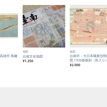
地図
地図
高雄市 鳥瞰
台南市－大日本職業別明
台南文化地図
図 1936版復刻（筒入り
¥
1,250
現
¥
2,000
在
の
価
格
は
1,000
で
す。