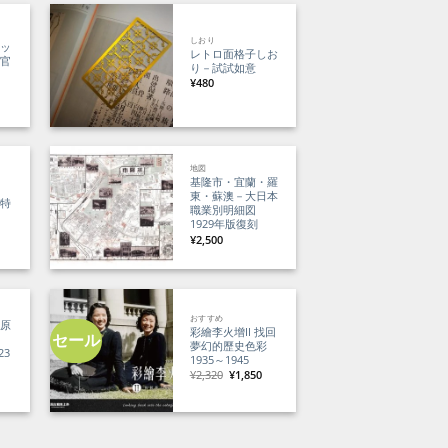
しおり
アッ
レトロ面格子しお
文官
り－試試如意
¥
480
00
地図
。
基隆市・宜蘭・羅
鳥
東・蘇澳－大日本
品特
職業別明細図
1929年版復刻
現
¥
2,500
在
の
価
格
は
¥6,400
で
す。
おすすめ
還原
彩繪李火增II 找回
セール
彩
夢幻的歷史色彩
23
1935～1945
元
現
¥
2,320
¥
1,850
現
の
在
在
価
の
の
格
価
価
は
格
格
¥2,320
は
は
で
¥1,850
¥1,520