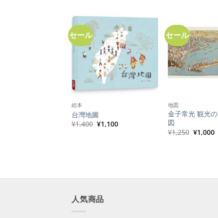
セール
セール
絵本
地図
年フォルモサ及び澎湖
金子常光 観光の
台灣地圖
図 復刻版（筒入り）
図
元
現
¥
1,400
¥
1,100
の
在
元
¥
1,250
¥
1,000
価
の
の
格
価
価
は
格
格
¥1,400
は
は
で
¥1,100
¥1,250
し
で
で
¥
た。
す。
し
た。
人気商品