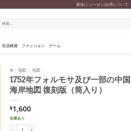
聚珍(ジューゼン)台湾について
検
索
対
象:
生活雑貨
ファッション
ゲーム
本・地図
/
地図
1752年フォルモサ及び一部の中国
海岸地図 復刻版（筒入り）
1,600
¥
在庫あり
1752年フォルモサ及び一部の中国海岸地図 復刻版（筒入り）個