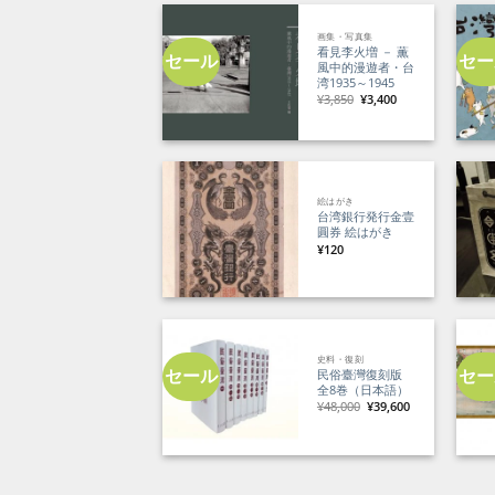
画集・写真集
看見李火増 － 薫
セール
セー
風中的漫遊者・台
湾1935～1945
元
現
¥
3,850
¥
3,400
の
在
価
の
格
価
は
格
¥3,850
は
で
¥3,400
し
で
た。
す。
絵はがき
台湾銀行発行金壹
圓券 絵はがき
¥
120
史料・復刻
セール
セー
民俗臺灣復刻版
全8巻（日本語）
元
現
¥
48,000
¥
39,600
の
在
価
の
格
価
は
格
¥48,000
は
で
¥39,600
し
で