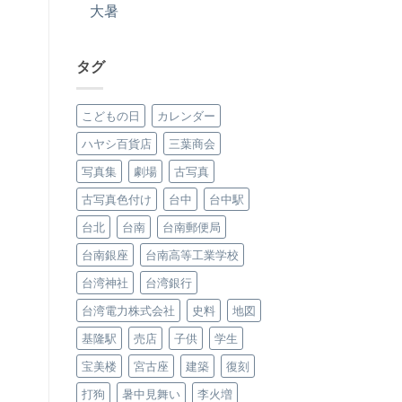
大暑
タグ
こどもの日
カレンダー
ハヤシ百貨店
三葉商会
写真集
劇場
古写真
古写真色付け
台中
台中駅
台北
台南
台南郵便局
台南銀座
台南高等工業学校
台湾神社
台湾銀行
台湾電力株式会社
史料
地図
基隆駅
売店
子供
学生
宝美楼
宮古座
建築
復刻
打狗
暑中見舞い
李火増