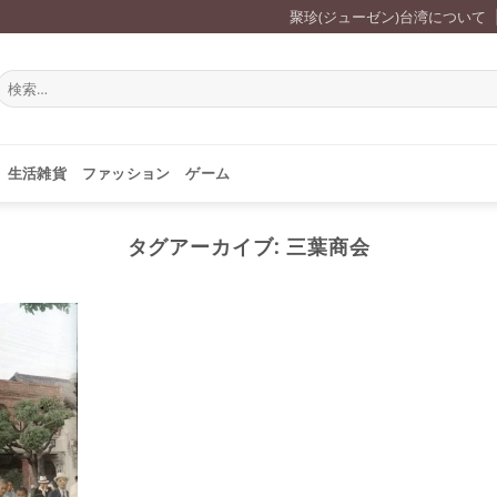
聚珍(ジューゼン)台湾について
検
索
対
象:
生活雑貨
ファッション
ゲーム
タグアーカイブ:
三葉商会