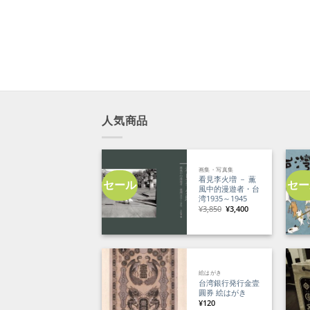
人気商品
画集・写真集
看見李火増 － 薫
セール
セー
風中的漫遊者・台
湾1935～1945
元
現
¥
3,850
¥
3,400
の
在
価
の
格
価
は
格
¥3,850
は
で
¥3,400
し
で
た。
す。
絵はがき
台湾銀行発行金壹
圓券 絵はがき
¥
120