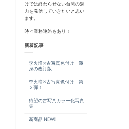
けでは終わらせない台湾の魅
力を発信していきたいと思い
ます。
時々業務連絡もあり！
新着記事
李火増✕古写真色付け 渾
身の改訂版
李火増✕古写真色付け 第
２弾！
待望の古写真カラー化写真
集
新商品 NEW!!