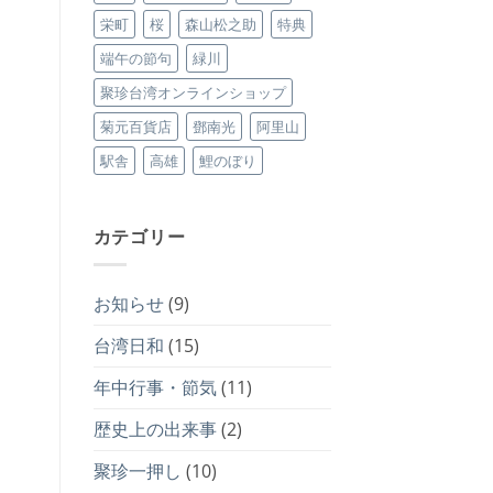
栄町
桜
森山松之助
特典
端午の節句
緑川
聚珍台湾オンラインショップ
菊元百貨店
鄧南光
阿里山
駅舎
高雄
鯉のぼり
カテゴリー
お知らせ
(9)
台湾日和
(15)
年中行事・節気
(11)
歴史上の出来事
(2)
聚珍一押し
(10)