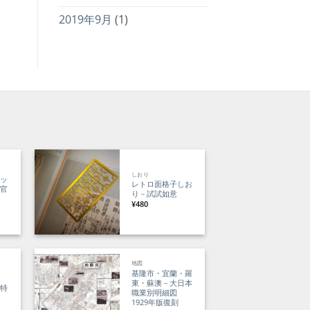
2019年9月
(1)
しおり
アッ
レトロ面格子しお
文官
り－試試如意
¥
480
00
地図
。
基隆市・宜蘭・羅
鳥
東・蘇澳－大日本
品特
職業別明細図
1929年版復刻
現