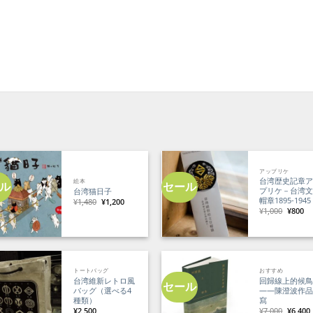
アップリケ
台湾歴史記章
絵本
ル
セール
プリケ－台湾
台湾猫日子
帽章1895-1945
元
現
¥
1,480
¥
1,200
の
在
元
現
¥
1,000
¥
800
価
の
の
在
格
価
価
の
は
格
格
価
¥1,480
は
は
格
で
¥1,200
¥1,000
は
し
で
で
¥8
た。
す。
し
で
た。
す
トートバッグ
おすすめ
台湾維新レトロ風
回歸線上的候
セール
バッグ（選べる4
——陳澄波作
種類）
寫
元
¥
2,500
¥
7,000
¥
6,400