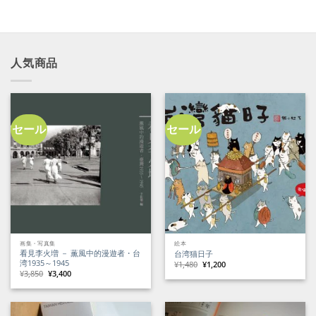
人気商品
セール
セール
画集・写真集
絵本
看見李火増 － 薫風中的漫遊者・台
台湾猫日子
湾1935～1945
元
現
¥
1,480
¥
1,200
の
在
元
現
¥
3,850
¥
3,400
価
の
の
在
格
価
価
の
は
格
格
価
¥1,480
は
は
格
で
¥1,200
¥3,850
は