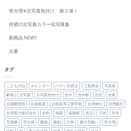
李火増✕古写真色付け 第２弾！
待望の古写真カラー化写真集
新商品 NEW!!
大暑
タグ
こどもの日
カレンダー
ハヤシ百貨店
三葉商会
写真集
劇場
古写真
古写真色付け
台中
台中駅
台北
台南
台南郵便局
台南銀座
台南高等工業学校
台湾神社
台湾銀行
台湾電力株式会社
史料
地図
基隆駅
売店
子供
学生
宝美楼
宮古座
建築
復刻
打狗
暑中見舞い
李火増
栄町
桜
森山松之助
特典
端午の節句
緑川