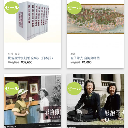
し
で
た。
す。
セール
セール
史料・復刻
地図
民俗臺灣復刻版 全8巻（日本語）
金子常光 台湾鳥瞰図
元
現
元
現
¥
48,000
¥
39,600
¥
1,250
¥
1,000
の
在
の
在
価
の
価
の
格
価
格
価
は
格
は
格
¥48,000
は
¥1,250
は
で
¥39,600
で
¥1,000
し
で
し
で
た。
す。
た。
す。
セール
セール