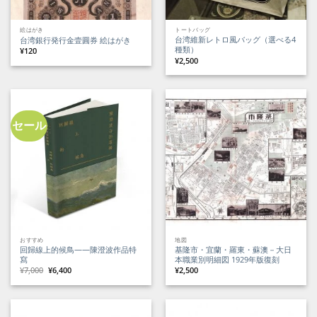
絵はがき
トートバッグ
台湾維新レトロ風バッグ（選べる4
台湾銀行発行金壹圓券 絵はがき
種類）
¥
120
¥
2,500
セール
おすすめ
地図
回歸線上的候鳥——陳澄波作品特
基隆市・宜蘭・羅東・蘇澳－大日
寫
本職業別明細図 1929年版復刻
元
現
¥
7,000
¥
6,400
¥
2,500
の
在
価
の
格
価
は
格
¥7,000
は
で
¥6,400