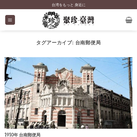
Skip
台湾をもっと 身近に
to
content
タグアーカイブ:
台南郵便局
1910年 台南郵便局