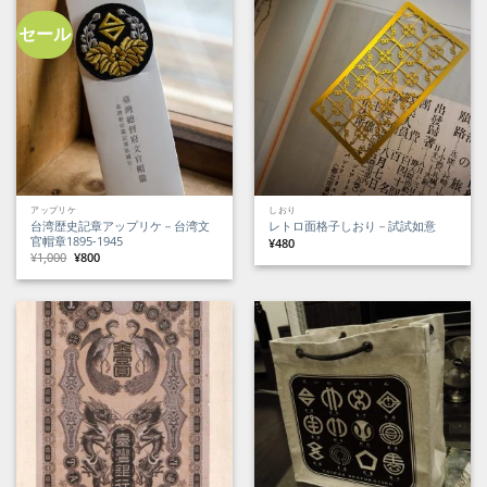
し
で
で
¥3,400
た。
す。
し
で
た。
す。
セール
アップリケ
しおり
台湾歴史記章アップリケ－台湾文
レトロ面格子しおり－試試如意
官帽章1895-1945
¥
480
元
現
¥
1,000
¥
800
の
在
価
の
格
価
は
格
¥1,000
は
で
¥800
し
で
た。
す。