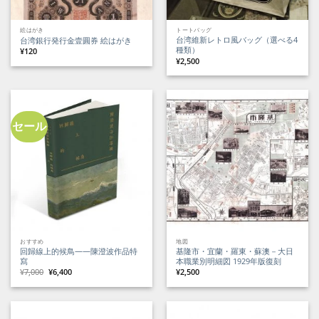
絵はがき
トートバッグ
台湾維新レトロ風バッグ（選べる4
台湾銀行発行金壹圓券 絵はがき
種類）
¥
120
¥
2,500
セール
おすすめ
地図
回歸線上的候鳥——陳澄波作品特
基隆市・宜蘭・羅東・蘇澳－大日
寫
本職業別明細図 1929年版復刻
元
現
¥
7,000
¥
6,400
¥
2,500
の
在
価
の
格
価
は
格
¥7,000
は
で
¥6,400