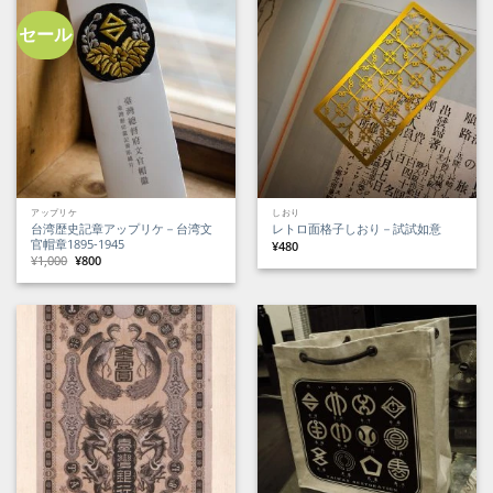
し
で
で
¥3,400
た。
す。
し
で
た。
す。
セール
アップリケ
しおり
台湾歴史記章アップリケ－台湾文
レトロ面格子しおり－試試如意
官帽章1895-1945
¥
480
元
現
¥
1,000
¥
800
の
在
価
の
格
価
は
格
¥1,000
は
で
¥800
し
で
た。
す。