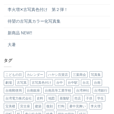
李火増✕古写真色付け 第２弾！
待望の古写真カラー化写真集
新商品 NEW!!
大暑
タグ
こどもの日
カレンダー
ハヤシ百貨店
三葉商会
写真集
劇場
古写真
古写真色付け
台中
台中駅
台北
台南
台南郵便局
台南銀座
台南高等工業学校
台湾神社
台湾銀行
台湾電力株式会社
史料
地図
基隆駅
売店
子供
学生
宝美楼
宮古座
建築
復刻
打狗
暑中見舞い
李火増
栄町
桜
森山松之助
特典
端午の節句
緑川