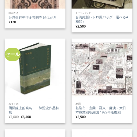
絵はがき
トートバッグ
台湾維新レトロ風バッグ（選べる4
台湾銀行発行金壹圓券 絵はがき
種類）
¥
120
¥
2,500
セール
おすすめ
地図
回歸線上的候鳥——陳澄波作品特
基隆市・宜蘭・羅東・蘇澳－大日
寫
本職業別明細図 1929年版復刻
元
現
¥
7,000
¥
6,400
¥
2,500
の
在
価
の
格
価
は
格
¥7,000
は
で
¥6,400