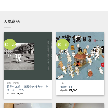
人気商品
セール
セール
画集・写真集
絵本
看見李火増 － 薫風中的漫遊者・台
台湾猫日子
湾1935～1945
元
現
¥
1,480
¥
1,200
の
在
元
現
¥
3,850
¥
3,400
価
の
の
在
格
価
価
の
は
格
格
価
¥1,480
は
は
格
で
¥1,200
¥3,850
は