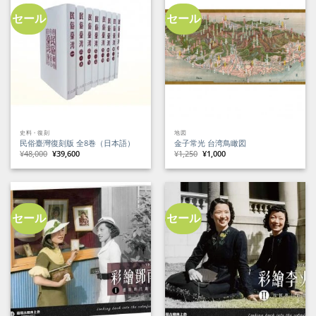
し
で
た。
す。
セール
セール
史料・復刻
地図
民俗臺灣復刻版 全8巻（日本語）
金子常光 台湾鳥瞰図
元
現
元
現
¥
48,000
¥
39,600
¥
1,250
¥
1,000
の
在
の
在
価
の
価
の
格
価
格
価
は
格
は
格
¥48,000
は
¥1,250
は
で
¥39,600
で
¥1,000
し
で
し
で
た。
す。
た。
す。
セール
セール