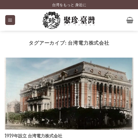
Skip
台湾をもっと 身近に
to
content
タグアーカイブ:
台湾電力株式会社
1919年設立 台湾電力株式会社