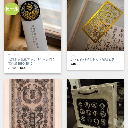
し
で
で
¥3,400
た。
す。
し
で
た。
す。
セール
アップリケ
しおり
台湾歴史記章アップリケ－台湾文
レトロ面格子しおり－試試如意
官帽章1895-1945
¥
480
元
現
¥
1,000
¥
800
の
在
価
の
格
価
は
格
¥1,000
は
で
¥800
し
で
た。
す。