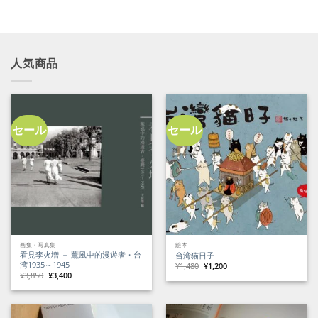
人気商品
セール
セール
画集・写真集
絵本
看見李火増 － 薫風中的漫遊者・台
台湾猫日子
湾1935～1945
元
現
¥
1,480
¥
1,200
の
在
元
現
¥
3,850
¥
3,400
価
の
の
在
格
価
価
の
は
格
格
価
¥1,480
は
は
格
で
¥1,200
¥3,850
は