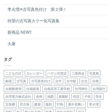
李火増✕古写真色付け 第２弾！
待望の古写真カラー化写真集
新商品 NEW!!
大暑
タグ
こどもの日
カレンダー
ハヤシ百貨店
三葉商会
写真集
劇場
古写真
古写真色付け
台中
台中駅
台北
台南
台南郵便局
台南銀座
台南高等工業学校
台湾神社
台湾銀行
台湾電力株式会社
史料
地図
基隆駅
売店
子供
学生
宝美楼
宮古座
建築
復刻
打狗
暑中見舞い
李火増
栄町
桜
森山松之助
特典
端午の節句
緑川