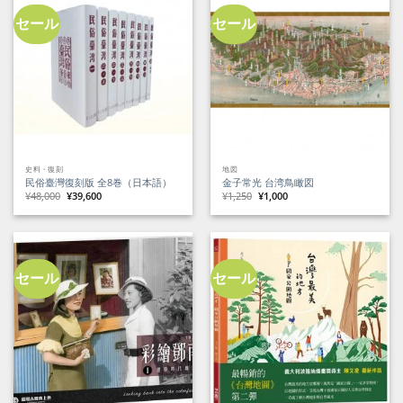
し
で
た。
す。
セール
セール
史料・復刻
地図
民俗臺灣復刻版 全8巻（日本語）
金子常光 台湾鳥瞰図
元
現
元
現
¥
48,000
¥
39,600
¥
1,250
¥
1,000
の
在
の
在
価
の
価
の
格
価
格
価
は
格
は
格
¥48,000
は
¥1,250
は
で
¥39,600
で
¥1,000
し
で
し
で
た。
す。
た。
す。
セール
セール