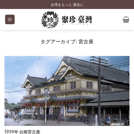
Skip
台湾をもっと 身近に
to
content
タグアーカイブ:
宮古座
1939年 台南宮古座