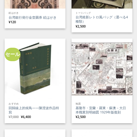
絵はがき
トートバッグ
台湾維新レトロ風バッグ（選べる4
台湾銀行発行金壹圓券 絵はがき
種類）
¥
120
¥
2,500
セール
おすすめ
地図
回歸線上的候鳥——陳澄波作品特
基隆市・宜蘭・羅東・蘇澳－大日
寫
本職業別明細図 1929年版復刻
元
現
¥
7,000
¥
6,400
¥
2,500
の
在
価
の
格
価
は
格
¥7,000
は
で
¥6,400