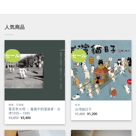
人気商品
セール
セール
画集・写真集
絵本
看見李火増 － 薫風中的漫遊者・台
台湾猫日子
湾1935～1945
元
現
¥
1,480
¥
1,200
の
在
元
現
¥
3,850
¥
3,400
価
の
の
在
格
価
価
の
は
格
格
価
¥1,480
は
は
格
で
¥1,200
¥3,850
は