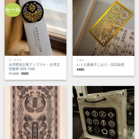
し
で
で
¥3,400
た。
す。
し
で
た。
す。
セール
アップリケ
しおり
台湾歴史記章アップリケ－台湾文
レトロ面格子しおり－試試如意
官帽章1895-1945
¥
480
元
現
¥
1,000
¥
800
の
在
価
の
格
価
は
格
¥1,000
は
で
¥800
し
で
た。
す。