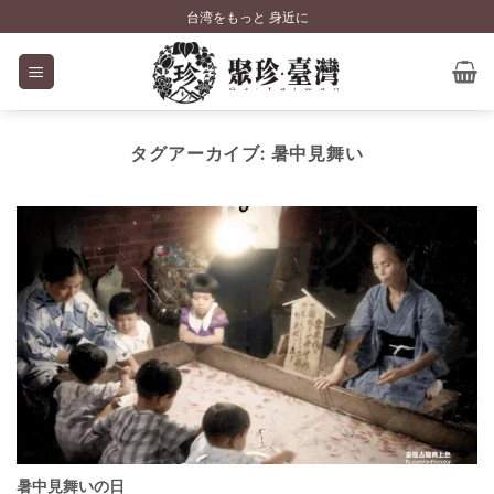
Skip
台湾をもっと 身近に
to
content
タグアーカイブ:
暑中見舞い
暑中見舞いの日