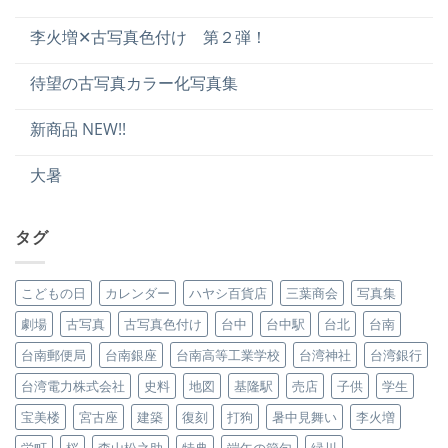
李火増✕古写真色付け 第２弾！
待望の古写真カラー化写真集
新商品 NEW!!
大暑
タグ
こどもの日
カレンダー
ハヤシ百貨店
三葉商会
写真集
劇場
古写真
古写真色付け
台中
台中駅
台北
台南
台南郵便局
台南銀座
台南高等工業学校
台湾神社
台湾銀行
台湾電力株式会社
史料
地図
基隆駅
売店
子供
学生
宝美楼
宮古座
建築
復刻
打狗
暑中見舞い
李火増
栄町
桜
森山松之助
特典
端午の節句
緑川