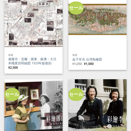
た。
す。
し
で
た。
す。
セール
地図
地図
基隆市・宜蘭・羅東・蘇澳－大日
金子常光 台湾鳥瞰図
本職業別明細図 1929年版復刻
元
現
¥
1,250
¥
1,000
の
在
¥
2,500
価
の
格
価
は
格
¥1,250
は
で
¥1,000
し
で
た。
す。
セール
セール