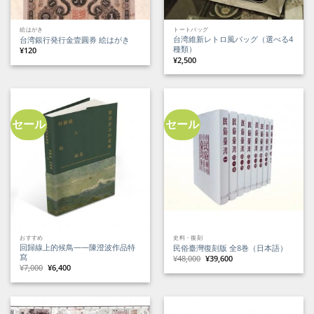
絵はがき
トートバッグ
台湾維新レトロ風バッグ（選べる4
台湾銀行発行金壹圓券 絵はがき
種類）
¥
120
¥
2,500
セール
セール
おすすめ
史料・復刻
回歸線上的候鳥——陳澄波作品特
民俗臺灣復刻版 全8巻（日本語）
寫
元
現
¥
48,000
¥
39,600
の
在
元
現
¥
7,000
¥
6,400
価
の
の
在
格
価
価
の
は
格
格
価
¥48,000
は
は
格
で
¥39,600
¥7,000
は
し
で
で
¥6,400