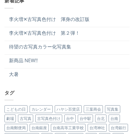
新着記事
李火増✕古写真色付け 渾身の改訂版
李火増✕古写真色付け 第２弾！
待望の古写真カラー化写真集
新商品 NEW!!
大暑
タグ
こどもの日
カレンダー
ハヤシ百貨店
三葉商会
写真集
劇場
古写真
古写真色付け
台中
台中駅
台北
台南
台南郵便局
台南銀座
台南高等工業学校
台湾神社
台湾銀行