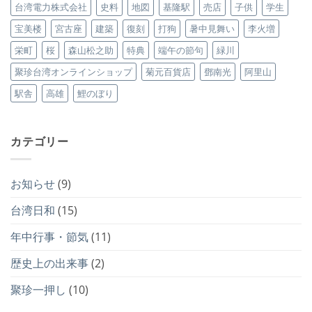
台湾電力株式会社
史料
地図
基隆駅
売店
子供
学生
宝美楼
宮古座
建築
復刻
打狗
暑中見舞い
李火増
栄町
桜
森山松之助
特典
端午の節句
緑川
聚珍台湾オンラインショップ
菊元百貨店
鄧南光
阿里山
駅舎
高雄
鯉のぼり
カテゴリー
お知らせ
(9)
台湾日和
(15)
年中行事・節気
(11)
歴史上の出来事
(2)
聚珍一押し
(10)