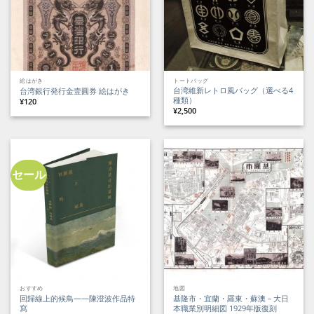
絵はがき
トートバッグ
台湾維新レトロ風バッグ（選べる4
台湾銀行発行金壹圓券 絵はがき
種類）
¥
120
¥
2,500
セール
おすすめ
地図
回歸線上的候鳥——陳澄波作品特
基隆市・宜蘭・羅東・蘇澳－大日
寫
本職業別明細図 1929年版復刻