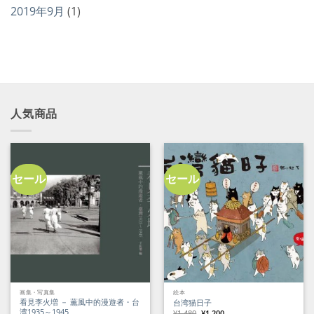
2019年9月
(1)
人気商品
セール
セール
画集・写真集
絵本
看見李火増 － 薫風中的漫遊者・台
台湾猫日子
湾1935～1945
元
現
¥
1,480
¥
1,200