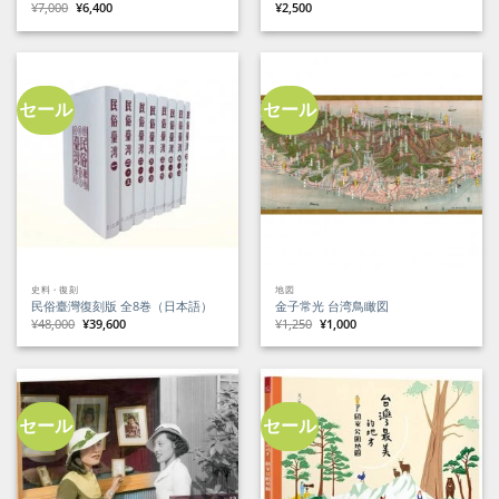
元
現
¥
7,000
¥
6,400
¥
2,500
の
在
価
の
格
価
は
格
¥7,000
は
で
¥6,400
し
で
た。
す。
セール
セール
史料・復刻
地図
民俗臺灣復刻版 全8巻（日本語）
金子常光 台湾鳥瞰図
元
現
元
現
¥
48,000
¥
39,600
¥
1,250
¥
1,000
の
在
の
在
価
の
価
の
格
価
格
価
は
格
は
格
¥48,000
は
¥1,250
は
で
¥39,600
で
¥1,000
し
で
し
で
た。
す。
た。
す。
セール
セール