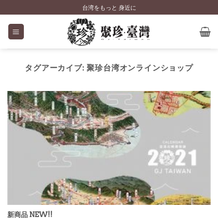
Skip
台湾をもっと 身近に
to
content
タグアーカイブ:
聚珍台湾オンラインショップ
新商品 NEW!!