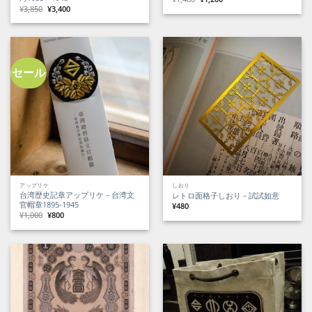
の
在
元
現
¥
3,850
¥
3,400
価
の
の
在
格
価
価
の
は
格
格
価
¥1,480
は
は
格
で
¥1,200
¥3,850
は
し
で
で
¥3,400
た。
す。
し
で
た。
す。
セール
アップリケ
しおり
台湾歴史記章アップリケ－台湾文
レトロ面格子しおり－試試如意
官帽章1895-1945
¥
480
元
現
¥
1,000
¥
800
の
在
価
の
格
価
は
格
¥1,000
は
で
¥800
し
で
た。
す。