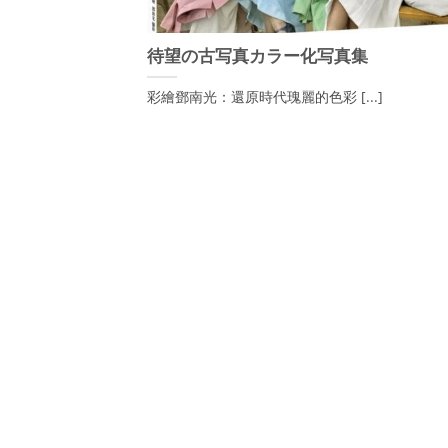
待望の古写真カラー化写真集
彩繪鄧南光：還原時代瑰麗的色彩 [...]