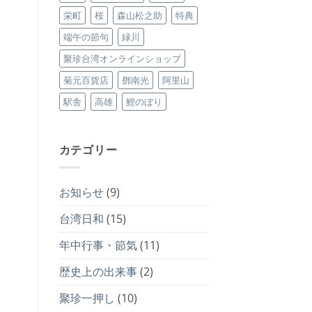
栄町
桜
森山松之助
特典
端午の節句
緑川
聚珍台湾オンラインショップ
菊元百貨店
鄧南光
阿里山
駅舎
高雄
鯉のぼり
カテゴリー
お知らせ
(9)
台湾日和
(15)
年中行事・節気
(11)
歴史上の出来事
(2)
聚珍一押し
(10)