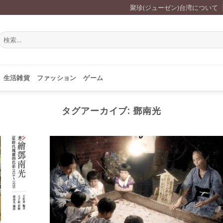
聚珍(ジューゼン)台湾について
検
索
対
象:
生活雑貨
ファッション
ゲーム
タグアーカイブ:
鄧南光