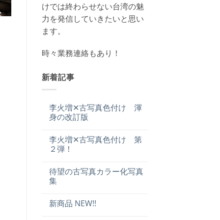
けでは終わらせない台湾の魅
力を発信していきたいと思い
ます。
時々業務連絡もあり！
新着記事
李火増✕古写真色付け 渾
身の改訂版
李火増✕古写真色付け 第
２弾！
待望の古写真カラー化写真
集
新商品 NEW!!