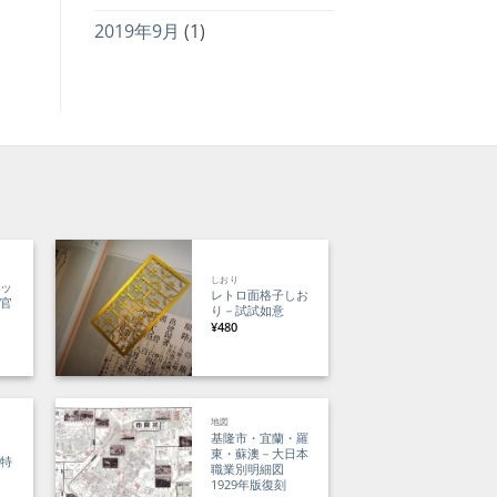
2019年9月
(1)
しおり
アッ
レトロ面格子しお
文官
り－試試如意
¥
480
00
地図
。
基隆市・宜蘭・羅
鳥
東・蘇澳－大日本
品特
職業別明細図
1929年版復刻
現