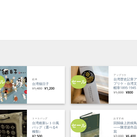
アップリケ
台湾歴史記章
絵本
ル
セール
プリケ－台湾
台湾猫日子
帽章1895-1945
元
現
¥
1,480
¥
1,200
の
在
元
現
¥
1,000
¥
800
価
の
の
在
格
価
価
の
は
格
格
価
¥1,480
は
は
格
で
¥1,200
¥1,000
は
し
で
で
¥8
た。
す。
し
で
た。
す
トートバッグ
おすすめ
台湾維新レトロ風
回歸線上的候
セール
バッグ（選べる4
——陳澄波作
種類）
寫
元
¥
2,500
¥
7,000
¥
6,400