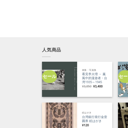
人気商品
画集・写真集
看見李火増 － 薫
セール
セー
風中的漫遊者・台
湾1935～1945
元
現
¥
3,850
¥
3,400
の
在
価
の
格
価
は
格
¥3,850
は
で
¥3,400
し
で
た。
す。
絵はがき
台湾銀行発行金壹
圓券 絵はがき
¥
120