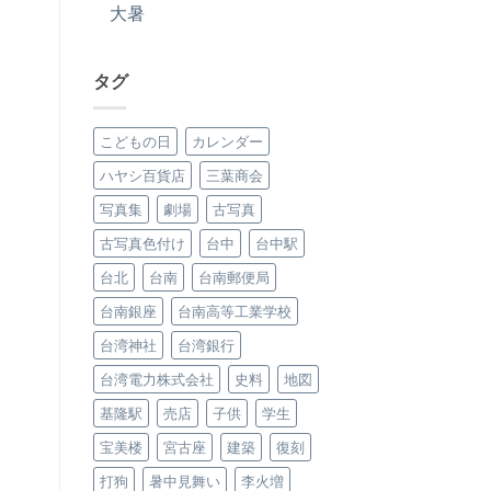
大暑
タグ
こどもの日
カレンダー
ハヤシ百貨店
三葉商会
写真集
劇場
古写真
古写真色付け
台中
台中駅
台北
台南
台南郵便局
台南銀座
台南高等工業学校
台湾神社
台湾銀行
台湾電力株式会社
史料
地図
基隆駅
売店
子供
学生
宝美楼
宮古座
建築
復刻
打狗
暑中見舞い
李火増