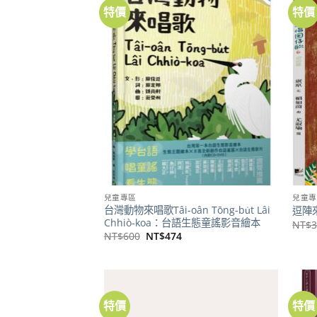
特價
特價
加到
關注
商品
兒童專區
兒童專
台灣動物來唱歌Tâi-oân Tōng-bu̍t Lâi
逗陣
Chhiò-koa：台語生態童謠影音繪本
NT$
原
目
NT$
600
NT$
474
始
前
價
價
格：
格：
NT$600。
NT$474。
特價
特價
加到