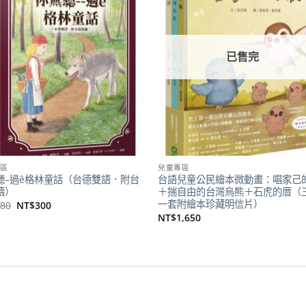
關注
商品
已售完
區
兒童專區
聽–過ê格林童話（台德雙語．附台
台語兒童公民繪本微動畫：唱家己
讀）
＋揣自由的台灣烏熊＋石虎的厝（
一套附繪本珍藏明信片）
原
目
380
NT$
300
始
前
NT$
1,650
價
價
格：
格：
NT$380。
NT$300。