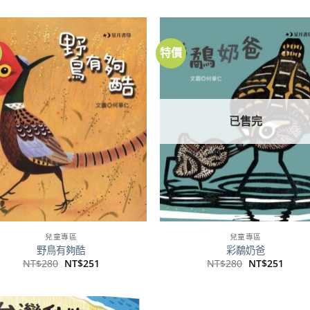
特價
加到
加
關注
關
商品
商
已售完
兒童專區
兒童專區
野鳥有夠酷
彩鷸奶爸
原
目
原
目
NT$
280
NT$
251
NT$
280
NT$
251
始
前
始
前
價
價
價
價
格：
格：
格：
格：
NT$280。
NT$251。
NT$280。
NT$2