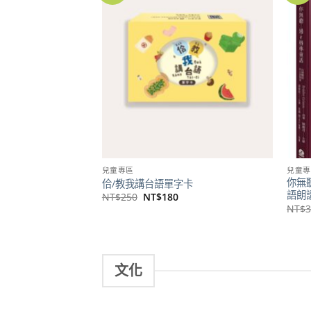
關注
商品
兒童專區
兒童專
你無
佮/教我講台語單字卡
語朗
原
目
NT$
250
NT$
180
始
前
NT$
價
價
格：
格：
NT$250。
NT$180。
文化