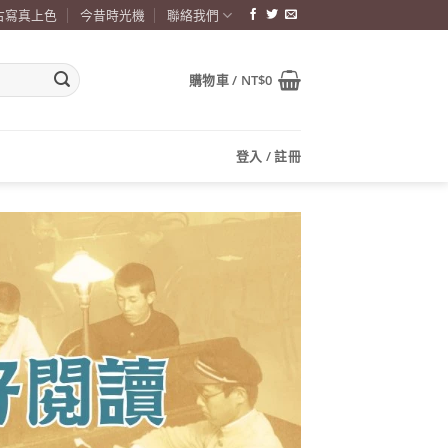
古寫真上色
今昔時光機
聯絡我們
購物車 /
NT$
0
登入 / 註冊