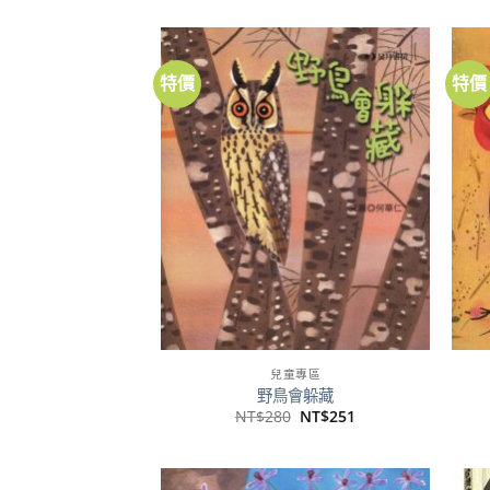
特價
特價
加到
關注
商品
兒童專區
野鳥會躲藏
原
目
NT$
280
NT$
251
始
前
價
價
格：
格：
NT$280。
NT$251。