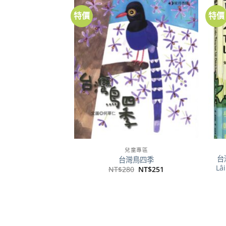
特價
特價
加到
關注
商品
兒童專區
台
台灣鳥四季
L
原
目
NT$
280
NT$
251
始
前
價
價
格：
格：
NT$280。
NT$251。