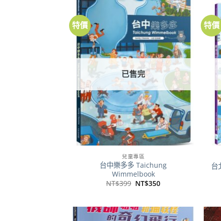
特價
特價
加到
關注
商品
已售完
兒童專區
台中樂多多 Taichung
台北
Wimmelbook
原
目
NT$
399
NT$
350
始
前
價
價
格：
格：
NT$399。
NT$350。