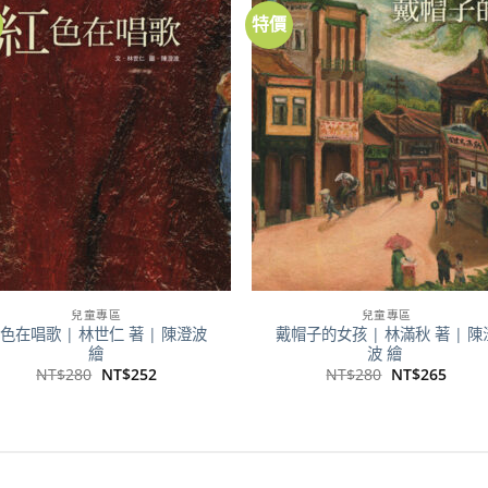
特價
加到
加
關注
關
商品
商
兒童專區
兒童專區
色在唱歌 | 林世仁 著 | 陳澄波
戴帽子的女孩 | 林滿秋 著 | 陳
繪
波 繪
原
目
原
目
NT$
280
NT$
252
NT$
280
NT$
265
始
前
始
前
價
價
價
價
格：
格：
格：
格：
NT$280。
NT$252。
NT$280。
NT$2