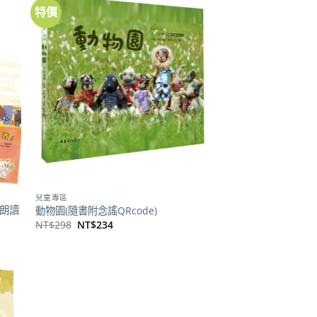
特價
加到
加到
關注
關注
商品
商品
兒童專區
語朗讀
動物園(隨書附念謠QRcode)
原
目
NT$
298
NT$
234
始
前
價
價
格：
格：
NT$298。
NT$234。
加到