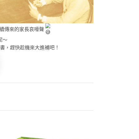
陸續傳來的家長哀嚎聲
呢～
書，趕快趁機來大進補吧！