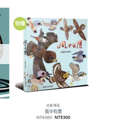
特價
到
加到
注
關注
品
商品
兒童專區
風中有鷹
原
目
NT$
380
NT$
300
始
前
價
價
格：
格：
51。
NT$380。
NT$300。