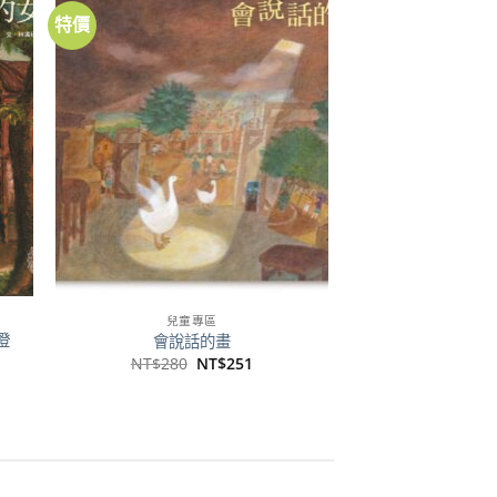
特價
到
加到
注
關注
品
商品
兒童專區
澄
會說話的畫
原
目
NT$
280
NT$
251
始
前
價
價
格：
格：
NT$280。
NT$251。
65。