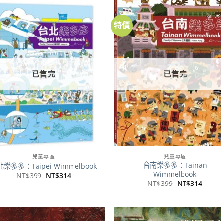
特價
加到
加
關注
關
商品
商
已售完
已售完
兒童專區
兒童專區
台南樂多多：Tainan
樂多多：Taipei Wimmelbook
Wimmelbook
原
目
NT$
399
NT$
314
始
前
原
目
NT$
399
NT$
314
價
價
始
前
格：
格：
價
價
NT$399。
NT$314。
格：
格：
NT$399。
NT$3