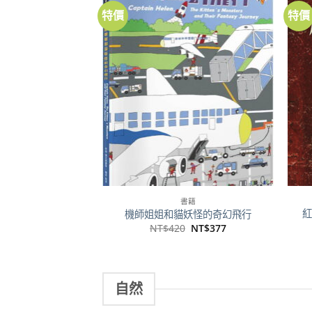
特價
特價
加到
關注
商品
書籍
紅
機師姐姐和貓妖怪的奇幻飛行
原
目
NT$
420
NT$
377
始
前
價
價
格：
格：
NT$420。
NT$377。
自然