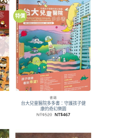
特價
到
加到
注
關注
品
商品
書籍
台大兒童醫院多多書：守護孩子健
康的奇幻樂園
原
目
NT$
520
NT$
467
始
前
價
價
格：
格：
14。
NT$520。
NT$467。