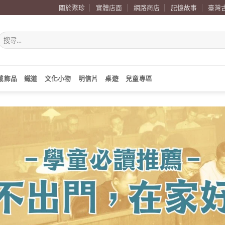
關於聚珍
實體店面
網路商店
記憶故事
臺灣
搜
尋
關
鍵
字:
戴飾品
鐵道
文化小物
明信片
桌遊
兒童專區