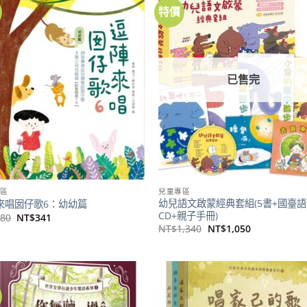
特價
加到
關注
商品
已售完
區
兒童專區
幼兒語文啟蒙經典套組(5書+國臺
來唱囡仔歌6：幼幼篇
CD+親子手冊)
原
目
380
NT$
341
始
前
原
目
NT$
1,340
NT$
1,050
價
價
始
前
格：
格：
價
價
NT$380。
NT$341。
格：
格：
NT$1,340。
NT$1,050。
加到