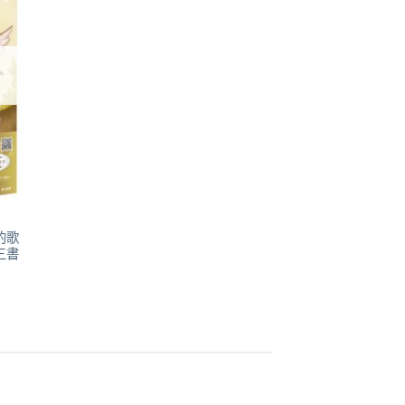
關注
商品
的歌
三書