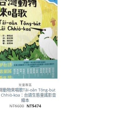
加到
關注
商品
兒童專區
灣動物來唱歌Tâi-oân Tōng-bu̍t
âi Chhiò-koa：台語生態童謠影音
繪本
原
目
NT$
600
NT$
474
始
前
價
價
格：
格：
NT$600。
NT$474。