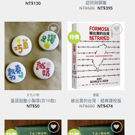
認同與歸屬
NT$
130
原
目
NT$
500
NT$
395
始
前
價
價
格：
格：
NT$500。
NT$395。
特價
加到
加到
關注
關注
商品
商品
文化小物
書籍
臺語鼓勵小胸章(共10款)
被出賣的台灣：經典譯校版
原
目
NT$
50
NT$
600
NT$
474
始
前
價
價
格：
格：
NT$600。
NT$474。
特價
特價