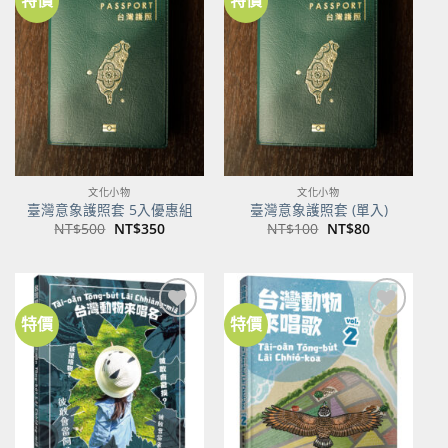
加到
加到
關注
關注
商品
商品
文化小物
文化小物
臺灣意象護照套 5入優惠組
臺灣意象護照套 (單入)
原
目
原
目
NT$
500
NT$
350
NT$
100
NT$
80
始
前
始
前
價
價
價
價
格：
格：
格：
格：
NT$500。
NT$350。
NT$100。
NT$80。
特價
特價
加到
加到
關注
關注
商品
商品