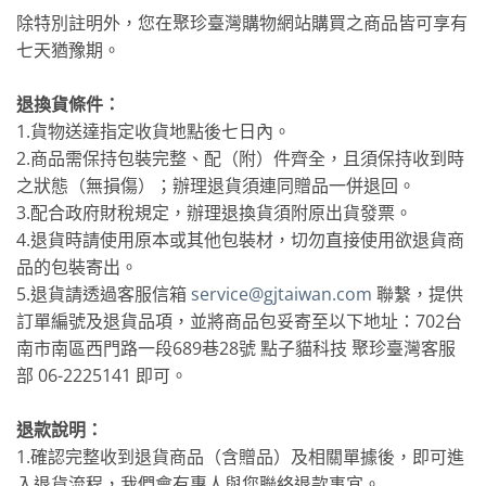
除特別註明外，您在聚珍臺灣購物網站購買之商品皆可享有
七天猶豫期。
退換貨條件：
1.貨物送達指定收貨地點後七日內。
2.商品需保持包裝完整、配（附）件齊全，且須保持收到時
之狀態（無損傷）；辦理退貨須連同贈品一併退回。
3.配合政府財稅規定，辦理退換貨須附原出貨發票。
4.退貨時請使用原本或其他包裝材，切勿直接使用欲退貨商
品的包裝寄出。
5.退貨請透過客服信箱
service@gjtaiwan.com
聯繫，提供
訂單編號及退貨品項，並將商品包妥寄至以下地址：702台
南市南區西門路一段689巷28號 點子貓科技 聚珍臺灣客服
部 06-2225141 即可。
退款說明：
1.確認完整收到退貨商品（含贈品）及相關單據後，即可進
入退貨流程，我們會有專人與您聯絡退款事宜。