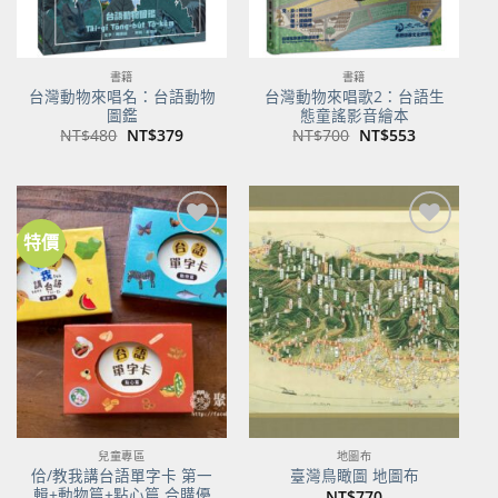
書籍
書籍
台灣動物來唱名：台語動物
台灣動物來唱歌2：台語生
圖鑑
態童謠影音繪本
原
目
原
目
NT$
480
NT$
379
NT$
700
NT$
553
始
前
始
前
價
價
價
價
格：
格：
格：
格：
NT$480。
NT$379。
NT$700。
NT$553。
特價
加到
加到
關注
關注
商品
商品
兒童專區
地圖布
佮/教我講台語單字卡 第一
臺灣鳥瞰圖 地圖布
輯+動物篇+點心篇 合購優
NT$
770