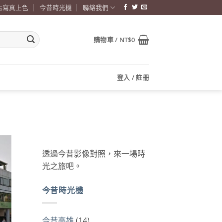
古寫真上色
今昔時光機
聯絡我們
購物車 /
NT$
0
登入 / 註冊
透過今昔影像對照，來一場時
光之旅吧。
今昔時光機
今昔高雄
(14)