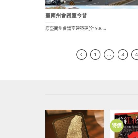
臺南州會議室今昔
原臺南州會議室建築建於1936...
1
...
3
4
特價
加到
關注