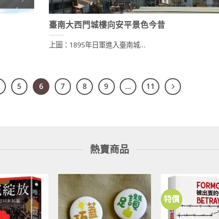
臺南大西門城樓向安平景色今昔
上圖：1895年日軍進入臺南城...
5
6
7
8
9
...
11
熱賣商品
特價
加到
加到
關注
關注