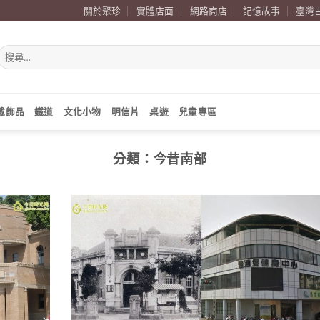
關於聚珍
實體店面
網路商店
記憶故事
臺灣
搜
尋
關
鍵
字:
戴飾品
鐵道
文化小物
明信片
桌遊
兒童專區
分類：
今昔南部