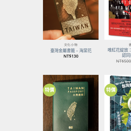
商品
文化小物
唯紅花綻放
臺灣金屬書籤 – 海棠花
認同
NT$
130
NT$
500
特價
特價
加到
關注
商品