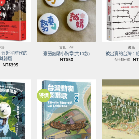
商品
商品
書籍
文化小物
書籍
：習近平時代的
臺語鼓勵小胸章(共10款)
被出賣的台灣：
與歸屬
原
NT$
50
NT$
600
NT
始
原
目
NT$
395
價
始
前
格
價
價
NT
格：
格：
NT$500。
NT$395。
特價
加到
加到
關注
關注
商品
商品