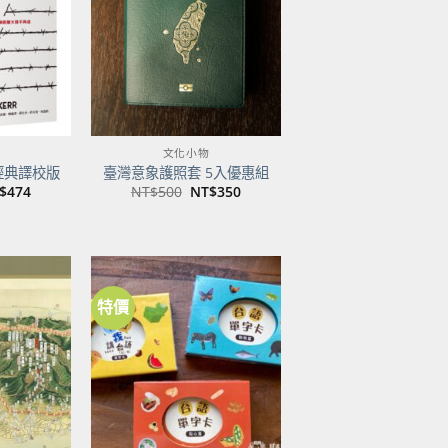
商品
商品
文化小物
經典譯校版
臺灣意象護照套 5入優惠組
目
原
目
$
474
NT$
500
NT$
350
前
始
前
價
價
價
：
格：
格：
格：
$600。
NT$474。
NT$500。
NT$350。
特價
加到
加到
關注
關注
商品
商品