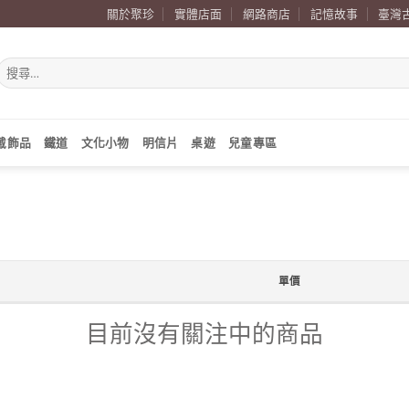
關於聚珍
實體店面
網路商店
記憶故事
臺灣
搜
尋
關
鍵
字:
戴飾品
鐵道
文化小物
明信片
桌遊
兒童專區
單價
目前沒有關注中的商品