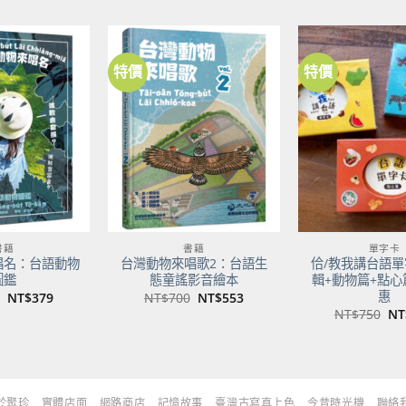
格
價
價
NT
格：
格：
NT$500。
NT$395。
特價
特價
加到
加到
關注
關注
商品
商品
書籍
書籍
單字卡
唱名：台語動物
台灣動物來唱歌2：台語生
佮/教我講台語單
圖鑑
態童謠影音繪本
輯+動物篇+點心
惠
原
目
原
目
NT$
379
NT$
700
NT$
553
始
前
始
前
原
NT$
750
NT
價
價
價
價
始
格：
格：
格：
格：
價
NT$480。
NT$379。
NT$700。
NT$553。
格
NT
於聚珍
實體店面
網路商店
記憶故事
臺灣古寫真上色
今昔時光機
聯絡