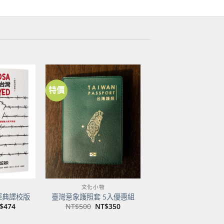
特價
加到
加到
關注
關注
商品
商品
文化小物
經典譯校版
臺灣意象護照套 5入優惠組
目
原
目
$
474
NT$
500
NT$
350
前
始
前
價
價
價