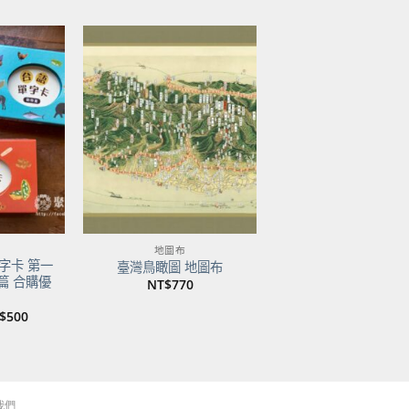
：
格：
格：
格：
$600。
NT$474。
NT$500。
NT$350。
加到
加到
關注
關注
商品
商品
地圖布
字卡 第一
臺灣鳥瞰圖 地圖布
篇 合購優
NT$
770
目
$
500
前
價
：
格：
$750。
NT$500。
我們