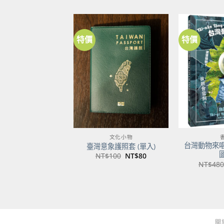
特價
特價
加到
關注
商品
文化小物
台灣動物來
臺灣意象護照套 (單入)
原
目
NT$
100
NT$
80
始
前
NT$
480
價
價
格：
格：
NT$100。
NT$80。
關