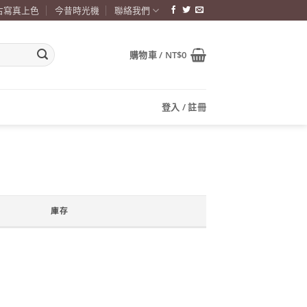
古寫真上色
今昔時光機
聯絡我們
購物車 /
NT$
0
登入 / 註冊
庫存