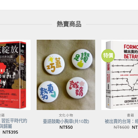
熱賣商品
特價
加到
加到
關注
關注
商品
商品
書籍
文化小物
書籍
：習近平時代的
臺語鼓勵小胸章(共10款)
被出賣的台灣：
與歸屬
原
NT$
50
NT$
600
NT
始
原
目
NT$
395
價
始
前