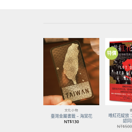
特價
加到
關注
商品
文化小物
唯紅花綻放
臺灣金屬書籤 – 海棠花
認同
NT$
130
NT$
500