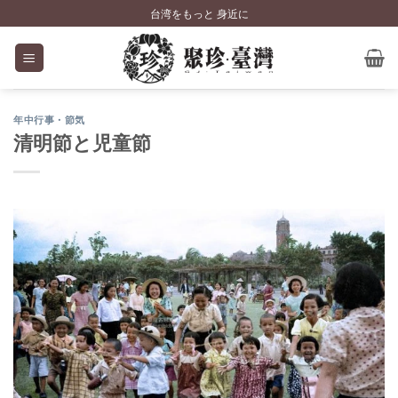
Skip
台湾をもっと 身近に
to
content
年中行事・節気
清明節と児童節