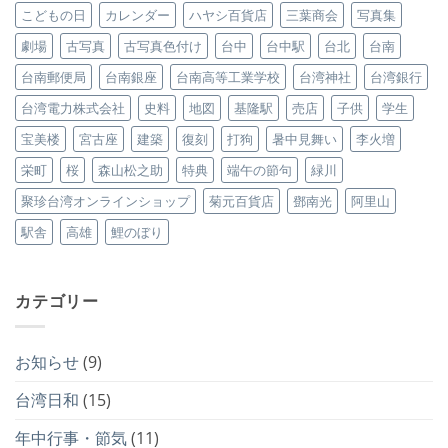
こどもの日
カレンダー
ハヤシ百貨店
三葉商会
写真集
劇場
古写真
古写真色付け
台中
台中駅
台北
台南
台南郵便局
台南銀座
台南高等工業学校
台湾神社
台湾銀行
台湾電力株式会社
史料
地図
基隆駅
売店
子供
学生
宝美楼
宮古座
建築
復刻
打狗
暑中見舞い
李火増
栄町
桜
森山松之助
特典
端午の節句
緑川
聚珍台湾オンラインショップ
菊元百貨店
鄧南光
阿里山
駅舎
高雄
鯉のぼり
カテゴリー
お知らせ
(9)
台湾日和
(15)
年中行事・節気
(11)