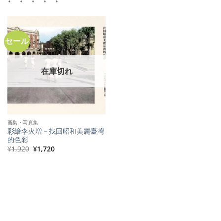
セール
在庫切れ
画集・写真集
彩繪李火増－找回昭和美麗臺灣
的色彩
元
現
¥
1,920
¥
1,720
の
在
価
の
格
価
は
格
¥1,920
は
で
¥1,720
し
で
た。
す。