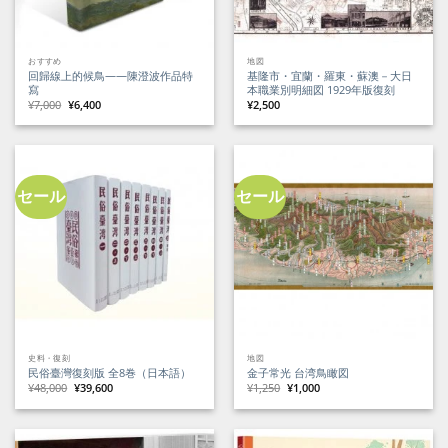
おすすめ
地図
回歸線上的候鳥——陳澄波作品特
基隆市・宜蘭・羅東・蘇澳－大日
寫
本職業別明細図 1929年版復刻
元
現
¥
7,000
¥
6,400
¥
2,500
の
在
価
の
格
価
は
格
¥7,000
は
で
¥6,400
し
で
た。
す。
セール
セール
史料・復刻
地図
民俗臺灣復刻版 全8巻（日本語）
金子常光 台湾鳥瞰図
元
現
元
現
¥
48,000
¥
39,600
¥
1,250
¥
1,000
の
在
の
在
価
の
価
の
格
価
格
価
は
格
は
格
¥48,000
は
¥1,250
は