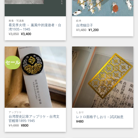
画集・写真集
絵本
看見李火増 － 薫風中的漫遊者・台
台湾猫日子
湾1935～1945
元
現
¥
1,480
¥
1,200
の
在
元
現
¥
3,850
¥
3,400
価
の
の
在
格
価
価
の
は
格
格
価
¥1,480
は
は
格
で
¥1,200
¥3,850
は
し
で
で
¥3,400
た。
す。
し
で
た。
す。
セール
アップリケ
しおり
台湾歴史記章アップリケ－台湾文
レトロ面格子しおり－試試如意
官帽章1895-1945
¥
480
元
現
¥
1,000
¥
800
の
在
価
の
格
価