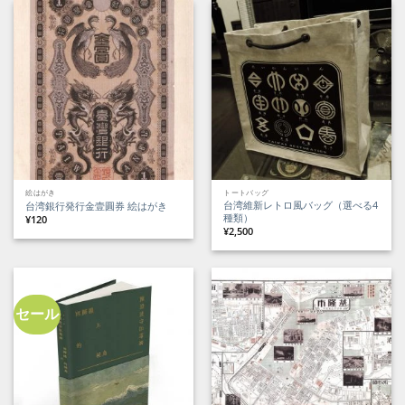
は
格
¥1,000
は
で
¥800
し
で
た。
す。
絵はがき
トートバッグ
台湾維新レトロ風バッグ（選べる4
台湾銀行発行金壹圓券 絵はがき
種類）
¥
120
¥
2,500
セール