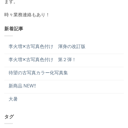
ます。
時々業務連絡もあり！
新着記事
李火増✕古写真色付け 渾身の改訂版
李火増✕古写真色付け 第２弾！
待望の古写真カラー化写真集
新商品 NEW!!
大暑
タグ