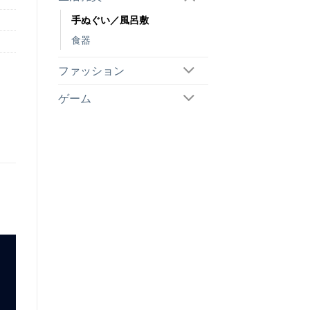
手ぬぐい／風呂敷
食器
ファッション
ゲーム