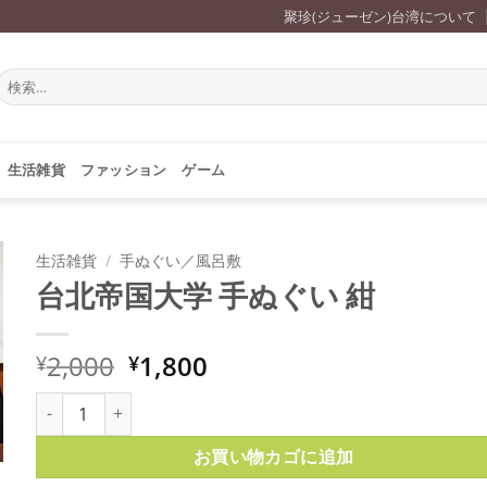
聚珍(ジューゼン)台湾について
検
索
対
象:
生活雑貨
ファッション
ゲーム
生活雑貨
/
手ぬぐい／風呂敷
台北帝国大学 手ぬぐい 紺
元
現
2,000
1,800
¥
¥
の
在
台北帝国大学 手ぬぐい 紺個
価
の
格
価
お買い物カゴに追加
は
格