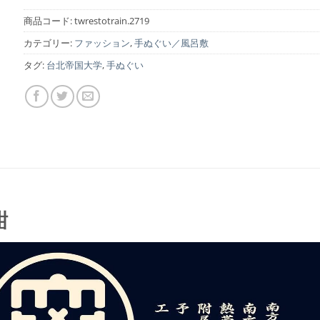
¥2,000
は
で
¥1,800
商品コード:
twrestotrain.2719
し
で
カテゴリー:
ファッション
,
手ぬぐい／風呂敷
た。
す。
タグ:
台北帝国大学
,
手ぬぐい
紺