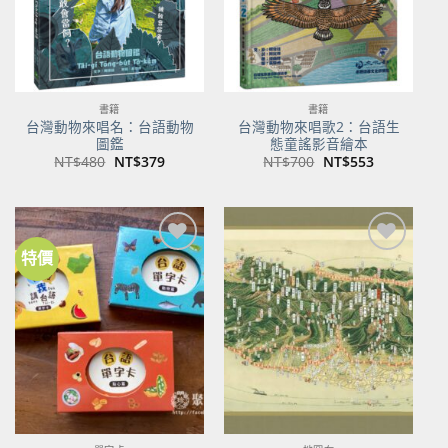
書籍
書籍
台灣動物來唱名：台語動物
台灣動物來唱歌2：台語生
圖鑑
態童謠影音繪本
原
目
原
目
NT$
480
NT$
379
NT$
700
NT$
553
始
前
始
前
價
價
價
價
格：
格：
格：
格：
NT$480。
NT$379。
NT$700。
NT$553。
特價
加到
加到
關注
關注
商品
商品