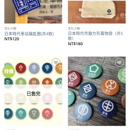
文化小物
文化小物
日本時代市徽方形萬物袋（共5
日本時代車站鑰匙圈(共4款)
款）
NT$
120
NT$
180
特價
加到
加到
關注
關注
商品
商品
已售完