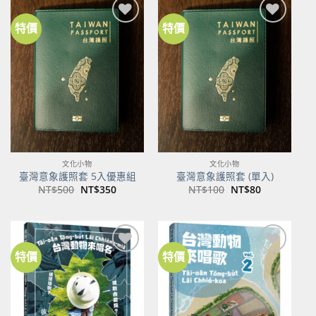
特價
特價
加到
加到
關注
關注
商品
商品
文化小物
文化小物
臺灣意象護照套 5入優惠組
臺灣意象護照套 (單入)
原
目
原
目
NT$
500
NT$
350
NT$
100
NT$
80
始
前
始
前
價
價
價
價
格：
格：
格：
格：
NT$500。
NT$350。
NT$100。
NT$80。
特價
特價
加到
加到
關注
關注
商品
商品