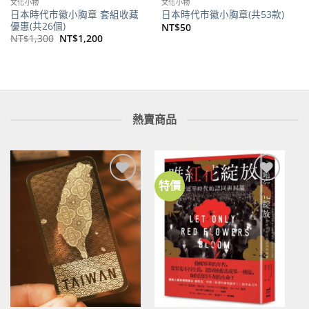
文化小物
文化小物
日本時代市徽小胸章 套組收藏
日本時代市徽小胸章(共53款)
優惠(共26個)
NT$
50
原
目
NT$
1,300
NT$
1,200
始
前
價
價
格：
格：
NT$1,300。
NT$1,200。
熱賣商品
特價
加到
加到
關注
關注
商品
商品