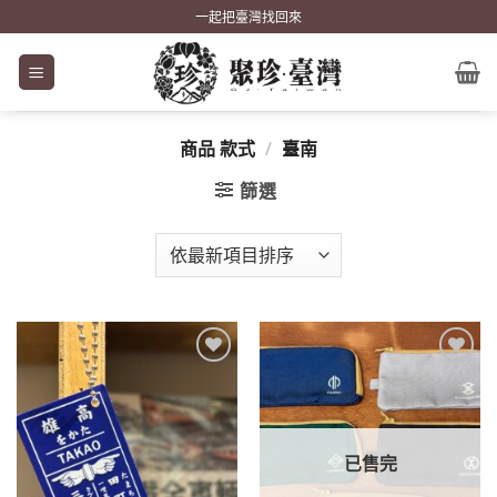
Skip
一起把臺灣找回來
to
content
商品 款式
/
臺南
篩選
加到
加到
關注
關注
商品
商品
已售完