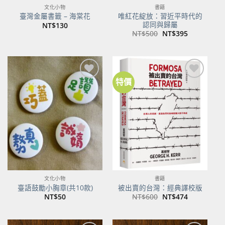
文化小物
書籍
唯紅花綻放：習近平時代的
臺灣金屬書籤 – 海棠花
認同與歸屬
NT$
130
原
目
NT$
500
NT$
395
始
前
價
價
格：
格：
NT$500。
NT$395。
特價
加到
加到
關注
關注
商品
商品
文化小物
書籍
臺語鼓勵小胸章(共10款)
被出賣的台灣：經典譯校版
原
目
NT$
50
NT$
600
NT$
474
始
前
價
價
格：
格：
NT$600。
NT$474。