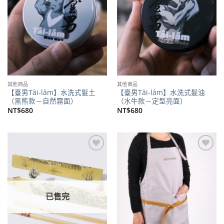
其他商品
其他商品
【臺男Tâi-lâm】水洗式髮土
【臺男Tâi-lâm】水洗式髮油
（黑熊款－自然霧面）
（水牛款－定型亮面）
NT$
680
NT$
680
加到
加到
關注
關注
商品
商品
已售完