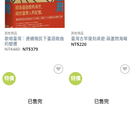
其他商品
其他商品
歌唱臺灣：連續殖民下臺語歌曲
臺灣古早復刻桌遊 葫蘆問海報
的變遷
NT$
220
原
目
NT$
480
NT$
379
始
前
價
價
格：
格：
NT$480。
NT$379。
特價
特價
加到
加到
關注
關注
商品
商品
已售完
已售完