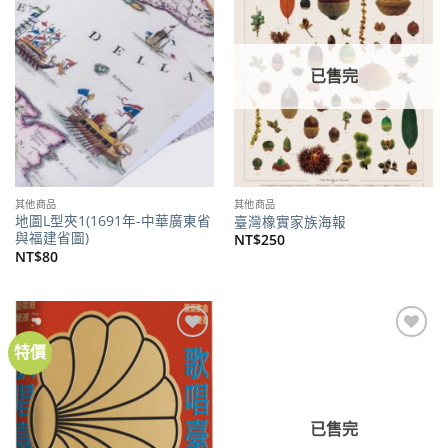
關注
關注
商品
商品
已售完
其他商品
其他商品
地圖L型夾1(1691年-中華廣東省
臺灣橡實家族海報
與福建省圖)
NT$
250
NT$
80
特價
加到
加到
關注
關注
商品
商品
已售完