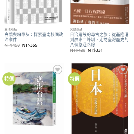
其他商品
其他商品
白牆與粉筆灰：探索臺南校園政
日治建設的尋古之旅：從基隆港
治案件
到屏東二峰圳，走訪臺灣歷史的
八個悠遊路線
原
目
NT$
450
NT$
355
始
前
原
目
NT$
420
NT$
331
價
價
始
前
格：
格：
價
價
NT$450。
NT$355。
格：
格：
NT$420。
NT$331。
特價
特價
加到
加到
關注
關注
商品
商品