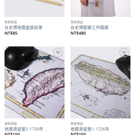
其他商品
其他商品
台史博地圖盒裝鉛筆
台史博館徽工作圍裙
NT$
85
NT$
480
加到
加到
關注
關注
商品
商品
其他商品
其他商品
地圖滑鼠墊2-1730年
地圖滑鼠墊1-1726年
NT$
150
NT$
150