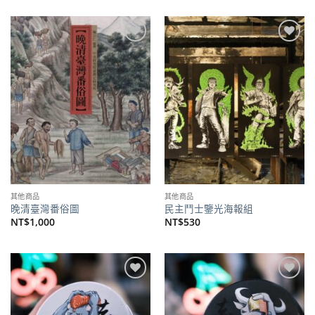
價
價
NT$700。
NT$630。
格：
格：
NT$500。
NT$395。
加到
加到
關注
關注
商品
商品
其他商品
其他商品
晚清臺灣番俗圖
民主鬥士鑒光海報組
NT$
1,000
NT$
530
加到
加到
關注
關注
商品
商品