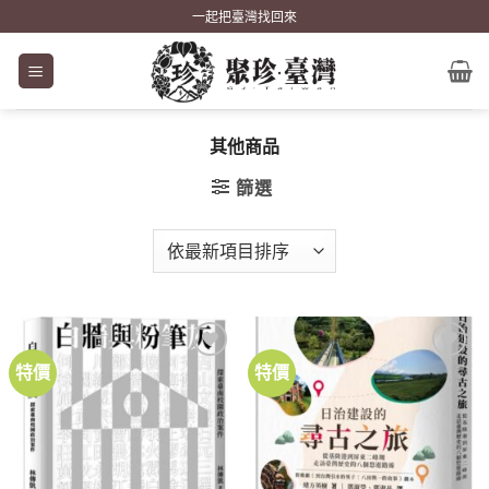
Skip
一起把臺灣找回來
to
content
其他商品
篩選
特價
特價
加到
加到
關注
關注
商品
商品