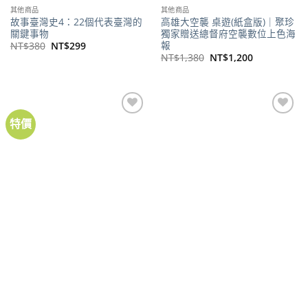
其他商品
其他商品
故事臺灣史4：22個代表臺灣的
高雄大空襲 桌遊(紙盒版)｜聚珍
關鍵事物
獨家贈送總督府空襲數位上色海
報
原
目
NT$
380
NT$
299
始
前
原
目
NT$
1,380
NT$
1,200
價
價
始
前
格：
格：
價
價
NT$380。
NT$299。
格：
格：
NT$1,380。
NT$1,200。
特價
加到
加到
關注
關注
商品
商品
其他商品
其他商品
Taiwan can help 胸章組合購優
Taiwan can help 胸章(共3款)
惠(3入)
NT$
40
原
目
NT$
120
NT$
100