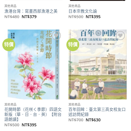
其他商品
其他商品
漁港台灣：寫畫西部漁港之美
日本宗教文化論
原
目
原
目
NT$
480
NT$
379
NT$
500
NT$
395
始
前
始
前
價
價
價
價
格：
格：
格：
格：
NT$480。
NT$379。
NT$500。
NT$395。
特價
特價
加到
加到
關注
關注
商品
商品
其他商品
其他商品
花開時節（花咲く季節）四語文
百年回眸：臺北第三高女校友口
新版（華．日．台．英）【附台
述訪問紀錄
語朗讀】
原
目
NT$
700
NT$
630
始
前
原
目
NT$
500
NT$
395
價
價
始
前
格：
格：