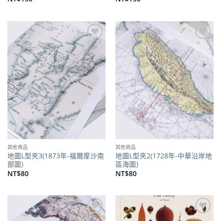
加到
加到
關注
關注
商品
商品
其他商品
其他商品
地圖L型夾3(1873年-福爾摩沙南
地圖L型夾2(1728年-中華沿岸地
部圖)
區海圖)
NT$
80
NT$
80
加到
加到