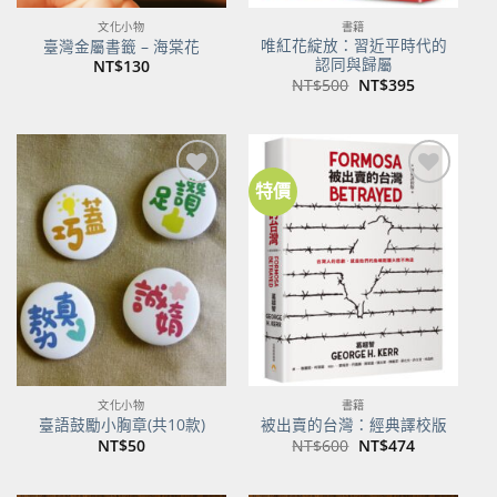
文化小物
書籍
唯紅花綻放：習近平時代的
臺灣金屬書籤 – 海棠花
認同與歸屬
NT$
130
原
目
NT$
500
NT$
395
始
前
價
價
格：
格：
NT$500。
NT$395。
特價
加到
加到
關注
關注
商品
商品
文化小物
書籍
臺語鼓勵小胸章(共10款)
被出賣的台灣：經典譯校版
原
目
NT$
50
NT$
600
NT$
474
始
前
價
價
格：
格：