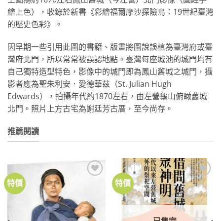
繪上色），收錄於新書《彩繪福爾摩沙探險島：19世紀臺灣
的歷史色彩》。
因早期一些引用此圖的書籍、版畫將圖說誤植為臺灣府或臺
灣府北門，所以常常被誤認地點。臺灣每座城池的城門均有
自己獨特造型特色，影像中的城門即為鳳山舊城之城門，攝
影者應為聖朱利安．愛德華茲（St. Julian Hugh
Edwards），拍攝年代約1870左右，由左營龜山俯瞰舊城
北門。照片上方古宅為謝廷芳古厝，至今尚存。
推薦閱讀
特價
特價
加到
加到
關注
關注
商品
商品
已售完