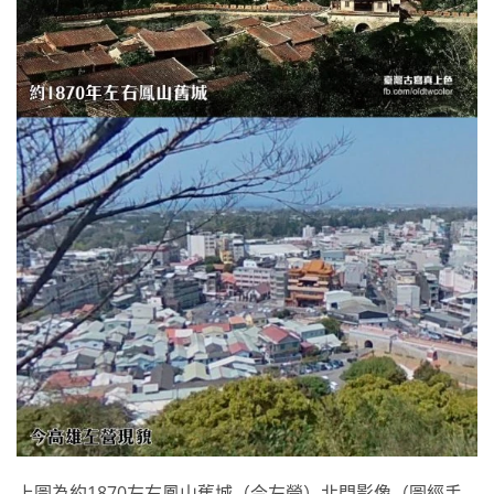
上圖為約1870左右鳳山舊城（今左營）北門影像（圖經手