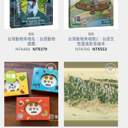
書籍
書籍
台灣動物來唱名：台語動物
台灣動物來唱歌2：台語生
圖鑑
態童謠影音繪本
原
目
原
目
NT$
480
NT$
379
NT$
700
NT$
553
始
前
始
前
價
價
價
價
格：
格：
格：
格：
NT$480。
NT$379。
NT$700。
NT$553。
特價
加到
加到
關注
關注
商品
商品