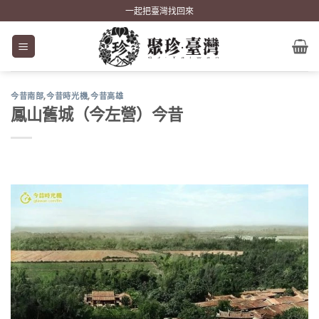
Skip
一起把臺灣找回來
to
content
今昔南部
,
今昔時光機
,
今昔高雄
鳳山舊城（今左營）今昔