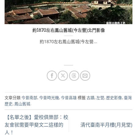
約1870左右鳳山舊城(今左營)北門影像
約1870左右鳳山舊城(今左營...
文章分類
今昔南部
,
今昔時光機
,
今昔高雄
標籤
古蹟
,
左營
,
歷史影像
,
臺灣
歷史
,
鳳山舊城
.
【名單之後】愛校俱樂部：校
友會就需要甲斐文二這樣的
清代臺南半月樓(月見堂)
人！