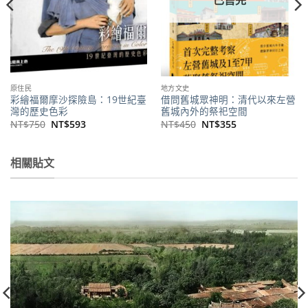
原住民
地方文史
彩繪福爾摩沙探險島：19世紀臺
借問舊城眾神明：清代以來左營
灣的歷史色彩
舊城內外的祭祀空間
原
目
原
目
NT$
750
NT$
593
NT$
450
NT$
355
始
前
始
前
價
價
價
價
格：
格：
格：
格：
NT$750。
NT$593。
NT$450。
NT$355。
相關貼文