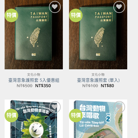
NT$600。
NT$474。
特價
特價
加到
加到
關注
關注
商品
商品
文化小物
文化小物
臺灣意象護照套 5入優惠組
臺灣意象護照套 (單入)
原
目
原
目
NT$
500
NT$
350
NT$
100
NT$
80
始
前
始
前
價
價
價
價
格：
格：
格：
格：
NT$500。
NT$350。
NT$100。
NT$80。
特價
特價
加到
加到
關注
關注
商品
商品