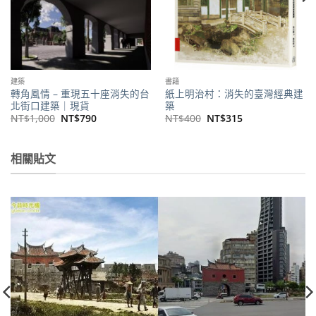
建築
書籍
轉角風情 – 重現五十座消失的台
紙上明治村：消失的臺灣經典建
北街口建築｜現貨
築
原
目
原
目
NT$
1,000
NT$
790
NT$
400
NT$
315
始
前
始
前
價
價
價
價
格：
格：
格：
格：
NT$1,000。
NT$790。
NT$400。
NT$315。
相關貼文