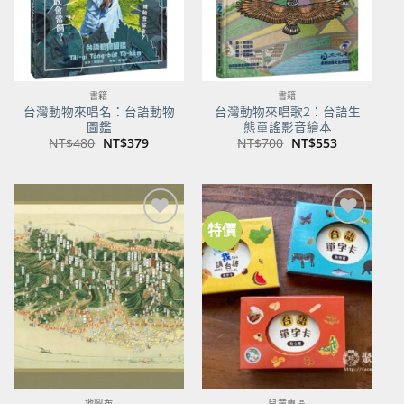
書籍
書籍
台灣動物來唱名：台語動物
台灣動物來唱歌2：台語生
圖鑑
態童謠影音繪本
原
目
原
目
NT$
480
NT$
379
NT$
700
NT$
553
始
前
始
前
價
價
價
價
格：
格：
格：
格：
NT$480。
NT$379。
NT$700。
NT$553。
特價
加到
加到
關注
關注
商品
商品
地圖布
兒童專區