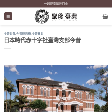
Skip
一起把臺灣找回來
to
content
今昔北部
,
今昔時光機
,
今昔臺北
日本時代赤十字社臺灣支部今昔