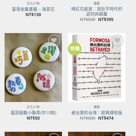
文化小物
書籍
唯紅花綻放：習近平時代的
臺灣金屬書籤 – 海棠花
認同與歸屬
NT$
130
原
目
NT$
500
NT$
395
始
前
價
價
格：
格：
NT$500。
NT$395。
特價
加到
加到
關注
關注
商品
商品
文化小物
書籍
臺語鼓勵小胸章(共10款)
被出賣的台灣：經典譯校版
原
目
NT$
50
NT$
600
NT$
474
始
前
價
價
格：
格：
NT$600。
NT$474。