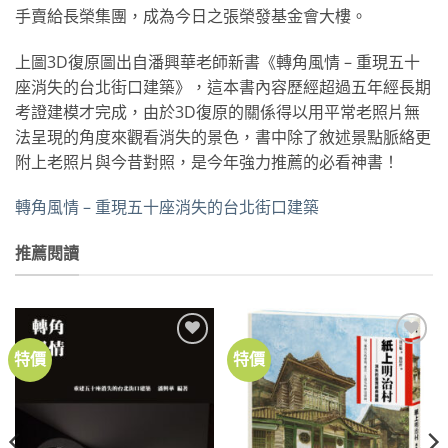
手賣給長榮集團，成為今日之張榮發基金會大樓。
上圖3D復原圖出自潘興華老師新書《轉角風情 – 重現五十
座消失的台北街口建築》，這本書內容歷經超過五年經長期
考證建模才完成，由於3D復原的關係得以用平常老照片無
法呈現的角度來觀看消失的景色，書中除了敘述景點脈絡更
附上老照片與今昔對照，是今年強力推薦的必看神書！
轉角風情 – 重現五十座消失的台北街口建築
推薦閱讀
特價
特價
加到
加到
關注
關注
商品
商品