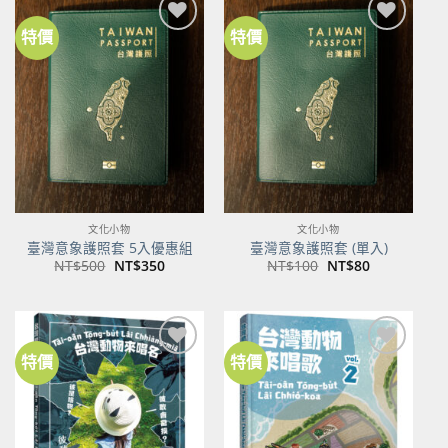
特價
特價
加到
加到
關注
關注
商品
商品
文化小物
文化小物
臺灣意象護照套 5入優惠組
臺灣意象護照套 (單入)
原
目
原
目
NT$
500
NT$
350
NT$
100
NT$
80
始
前
始
前
價
價
價
價
格：
格：
格：
格：
NT$500。
NT$350。
NT$100。
NT$80。
特價
特價
加到
加到
關注
關注
商品
商品