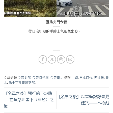
臺北北門今昔
從日治初期的手繪上色影像出發，...
文章分類
今昔北部
,
今昔時光機
,
今昔臺北
標籤
古蹟
,
日本時代
,
老建築
,
臺
北
,
赤十字社臺灣支部
.
【名單之後】獨行的下坡路
【名單之後】以畫筆記錄臺灣
──在陳慧坤畫下〈無題〉之
建築——本橋彪
後