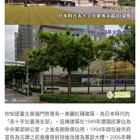
你知道臺北景福門旁曾有一美麗紅磚建築，為日本時代的
「赤十字社臺灣支部」。這棟建築在1949年遭國民黨佔為
中央黨部辦公室，之後長期無償佔用，1994年趕在被市府
宣告為古蹟之前竟連夜拆除後改建為黨部大樓。2006年轉