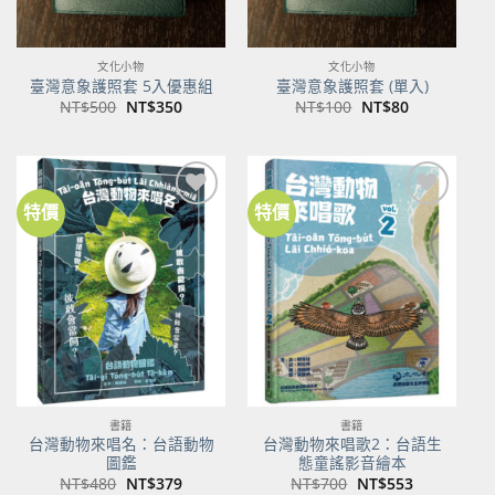
文化小物
文化小物
臺灣意象護照套 5入優惠組
臺灣意象護照套 (單入)
原
目
原
目
NT$
500
NT$
350
NT$
100
NT$
80
始
前
始
前
價
價
價
價
格：
格：
格：
格：
NT$500。
NT$350。
NT$100。
NT$80。
特價
特價
加到
加到
關注
關注
商品
商品
書籍
書籍
台灣動物來唱名：台語動物
台灣動物來唱歌2：台語生
圖鑑
態童謠影音繪本
原
目
原
目
NT$
480
NT$
379
NT$
700
NT$
553