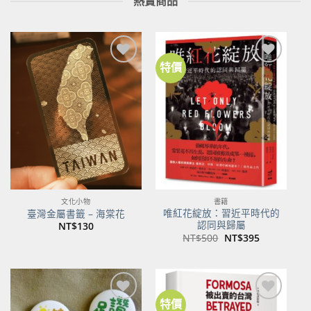
熱賣商品
特價
加到
加到
關注
關注
商品
商品
文化小物
書籍
唯紅花綻放：習近平時代的
臺灣金屬書籤 – 海棠花
認同與歸屬
NT$
130
原
目
NT$
500
NT$
395
始
前
價
價
格：
格：
NT$500。
NT$395。
特價