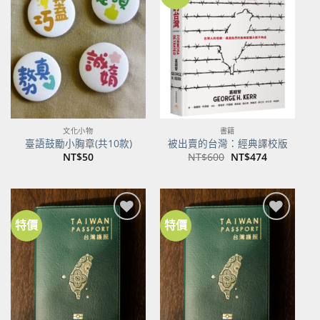
加到
加到
關注
關注
商品
商品
文化小物
書籍
臺語鼓勵小胸章(共10款)
被出賣的台灣：經典譯校版
原
目
NT$
50
NT$
600
NT$
474
始
前
價
價
格：
格：
NT$600。
NT$474。
特價
特價
加到
加到
關注
關注
商品
商品