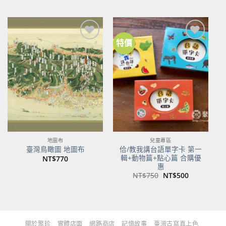
始
前
始
前
價
價
價
價
格：
格：
格：
格：
NT$480。
NT$379。
NT$700。
NT$553。
特價
加到
加到
關注
關注
商品
商品
地圖布
兒童專區
佮/教我講台語單字卡 第一
臺灣鳥瞰圖 地圖布
輯+動物篇+點心篇 合購優
NT$
770
惠
原
目
NT$
750
NT$
500
始
前
價
價
格：
格：
NT$750。
NT$500。
關於聚珍
實體店面
網路商店
記憶故事
臺灣古寫真上色