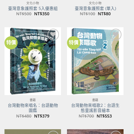
文化小物
文化小物
臺灣意象護照套 5入優惠組
臺灣意象護照套 (單入)
原
目
原
目
NT$
500
NT$
350
NT$
100
NT$
80
始
前
始
前
價
價
價
價
格：
格：
格：
格：
NT$500。
NT$350。
NT$100。
NT$80。
特價
特價
加到
加到
關注
關注
商品
商品
書籍
書籍
台灣動物來唱名：台語動物
台灣動物來唱歌2：台語生
圖鑑
態童謠影音繪本
原
目
原
目
NT$
480
NT$
379
NT$
700
NT$
553
始
前
始
前
價
價
價
價
格：
格：
格：
格：
NT$480。
NT$379。
NT$700。
NT$553。