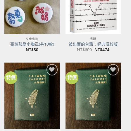
文化小物
書籍
臺語鼓勵小胸章(共10款)
被出賣的台灣：經典譯校版
原
目
NT$
50
NT$
600
NT$
474
始
前
價
價
格：
格：
NT$600。
NT$474。
特價
特價
加到
加到
關注
關注
商品
商品