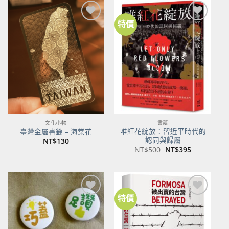
特價
加到
加到
關注
關注
商品
商品
文化小物
書籍
唯紅花綻放：習近平時代的
臺灣金屬書籤 – 海棠花
認同與歸屬
NT$
130
原
目
NT$
500
NT$
395
始
前
價
價
格：
格：
NT$500。
NT$395。
特價
加到
加到
關注
關注
商品
商品