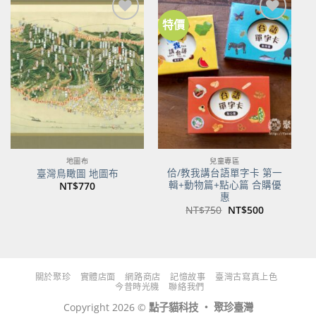
特價
加到
加到
關注
關注
商品
商品
地圖布
兒童專區
佮/教我講台語單字卡 第一
臺灣鳥瞰圖 地圖布
輯+動物篇+點心篇 合購優
NT$
770
惠
原
目
NT$
750
NT$
500
始
前
價
價
格：
格：
NT$750。
NT$500。
關於聚珍
實體店面
網路商店
記憶故事
臺灣古寫真上色
今昔時光機
聯絡我們
Copyright 2026 ©
點子貓科技 ‧ 聚珍臺灣