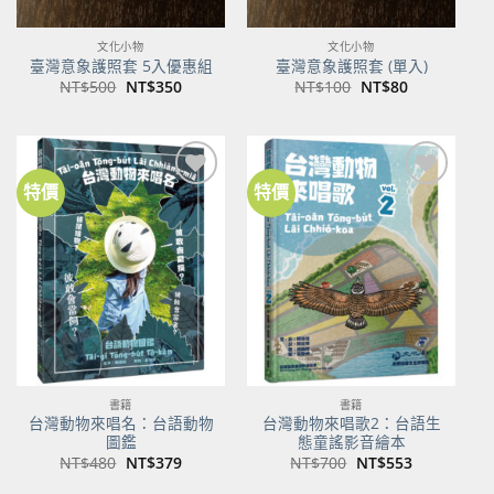
文化小物
文化小物
臺灣意象護照套 5入優惠組
臺灣意象護照套 (單入)
原
目
原
目
NT$
500
NT$
350
NT$
100
NT$
80
始
前
始
前
價
價
價
價
格：
格：
格：
格：
NT$500。
NT$350。
NT$100。
NT$80。
特價
特價
加到
加到
關注
關注
商品
商品
書籍
書籍
台灣動物來唱名：台語動物
台灣動物來唱歌2：台語生
圖鑑
態童謠影音繪本
原
目
原
目
NT$
480
NT$
379
NT$
700
NT$
553
始
前
始
前
價
價
價
價