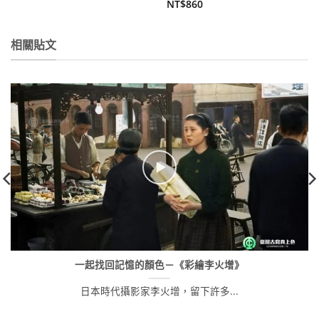
始
前
NT$
860
價
價
格：
格：
NT$580。
NT$457。
相關貼文
一起找回記憶的顏色－《彩繪李火增》
日本時代攝影家李火增，留下許多...