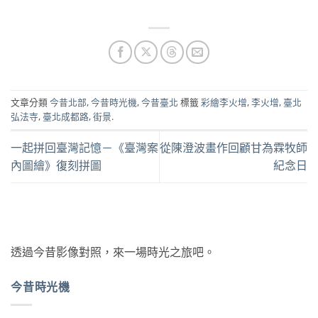
文章分類
今昔北部
,
今昔時光機
,
今昔臺北
標籤
彩繪李火增
,
李火增
,
臺北
弘法寺
,
臺北成都路
,
街景
.
一起拼回臺灣記憶－《臺灣案
從陳澄波畫作回顧甘為霖牧師
內圖繪》復刻拼圖
紀念日
透過今昔影像對照，來一場時光之旅吧。
今昔時光機