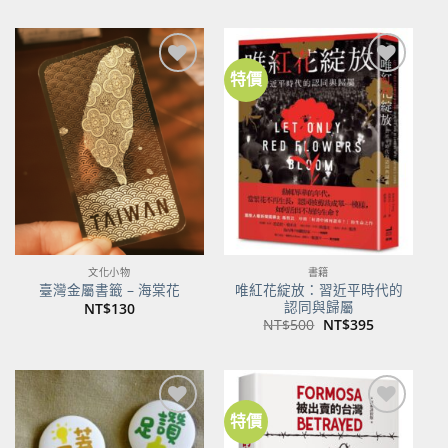
特價
加到
加到
關注
關注
商品
商品
文化小物
書籍
唯紅花綻放：習近平時代的
臺灣金屬書籤 – 海棠花
認同與歸屬
NT$
130
原
目
NT$
500
NT$
395
始
前
價
價
格：
格：
NT$500。
NT$395。
特價
加到
加到