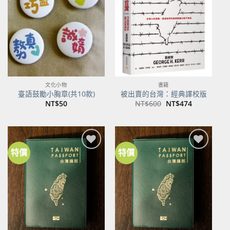
關注
關注
商品
商品
文化小物
書籍
臺語鼓勵小胸章(共10款)
被出賣的台灣：經典譯校版
原
目
NT$
50
NT$
600
NT$
474
始
前
價
價
格：
格：
NT$600。
NT$474。
特價
特價
加到
加到
關注
關注
商品
商品