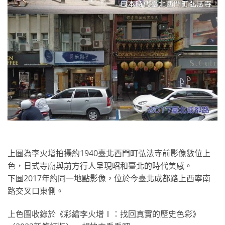
上圖為李火增拍攝約1940臺北西門町弘法寺前影像數位上
色，日式寺廟與前方行人呈現昭和臺北的時代美感。
下圖2017年約同一地點影像，位於今臺北成都路上西寧南
路交叉口東側。
上色圖收錄於《彩繪李火增Ⅰ：找回真實的歷史色彩》