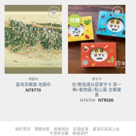
格：
格：
格：
格：
NT$480。
NT$379。
NT$700。
NT$553。
特價
加到
加到
關注
關注
商品
商品
地圖布
單字卡
佮/教我講台語單字卡 第一
臺灣鳥瞰圖 地圖布
輯+動物篇+點心篇 合購優
NT$
770
惠
原
目
NT$
750
NT$
500
始
前
價
價
格：
格：
NT$750。
NT$500。
關於聚珍
實體店面
網路商店
記憶故事
臺灣古寫真上色
今昔時光機
聯絡我們