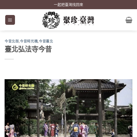
Skip
一起把臺灣找回來
to
content
今昔北部
,
今昔時光機
,
今昔臺北
臺北弘法寺今昔