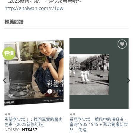
（2023新修訂版），趕快來看看吧～
http://gjtaiwan.com/r/1qw
推薦閱讀
特價
加到
加到
關注
關注
商品
商品
寫真
寫真
彩繪李火增Ⅰ：找回真實的歷史
看見李火增 – 薰風中的漫遊者．
色彩（2023新修訂版）
臺灣1935-1945 + 聚珍獨家新贈
品 | 免運
原
目
NT$
580
NT$
457