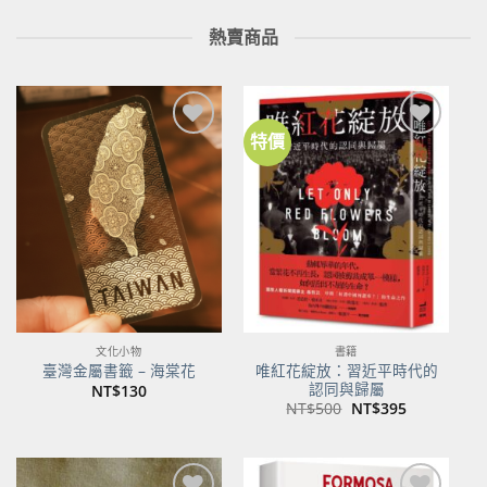
熱賣商品
特價
文化小物
書籍
唯紅花綻放：習近平時代的
臺灣金屬書籤 – 海棠花
認同與歸屬
NT$
130
原
目
NT$
500
NT$
395
始
前
價
價
格：
格：
NT$500。
NT$395。