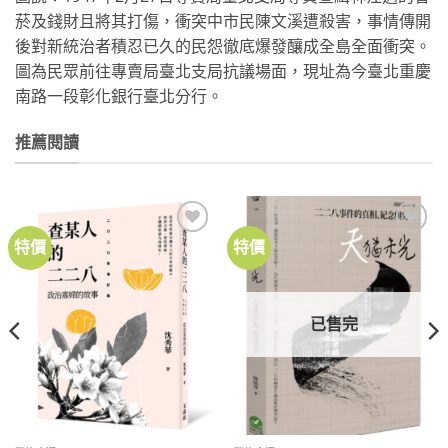
菸及錢財且將其打傷，衝突中市民陳文溪遭殺害，事情傳開
後對新統治者積忍已久的民怨徹底爆發釀成全島全面衝突。
圖為民眾前往專賣局臺北支局抗議場面，現址為今臺北重慶
南路一段彰化銀行臺北分行。
推薦閱讀
特價
特價
已售完