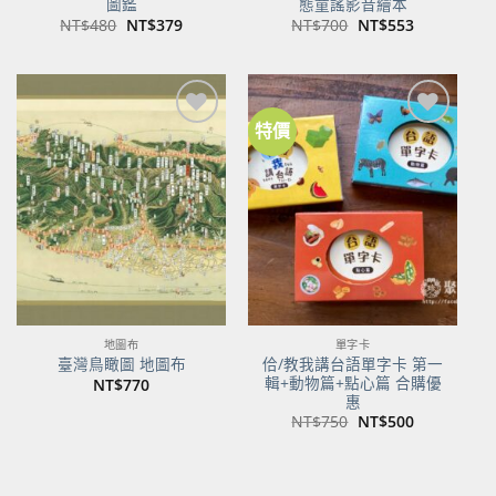
圖鑑
態童謠影音繪本
原
目
原
目
NT$
480
NT$
379
NT$
700
NT$
553
始
前
始
前
價
價
價
價
格：
格：
格：
格：
NT$480。
NT$379。
NT$700。
NT$553。
特價
地圖布
單字卡
佮/教我講台語單字卡 第一
臺灣鳥瞰圖 地圖布
輯+動物篇+點心篇 合購優
NT$
770
惠
原
目
NT$
750
NT$
500
始
前
價
價
格：
格：
NT$750。
NT$500。