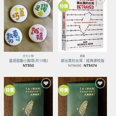
特價
文化小物
書籍
臺語鼓勵小胸章(共10款)
被出賣的台灣：經典譯校版
原
目
NT$
50
NT$
600
NT$
474
始
前
價
價
格：
格：
NT$600。
NT$474。
特價
特價