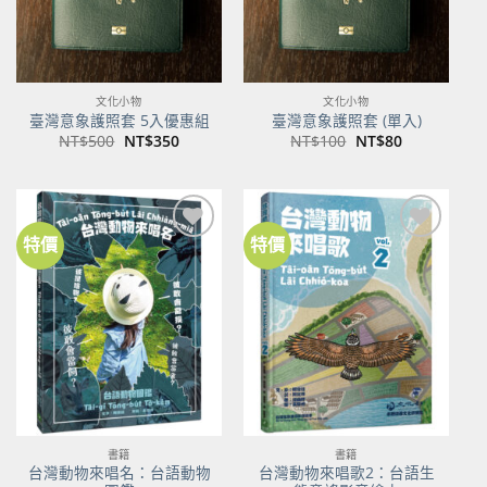
文化小物
文化小物
臺灣意象護照套 5入優惠組
臺灣意象護照套 (單入)
原
目
原
目
NT$
500
NT$
350
NT$
100
NT$
80
始
前
始
前
價
價
價
價
格：
格：
格：
格：
NT$500。
NT$350。
NT$100。
NT$80。
特價
特價
書籍
書籍
台灣動物來唱名：台語動物
台灣動物來唱歌2：台語生