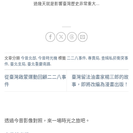
過幾天就是影響臺灣歷史非常重大...
文章分類
今昔北部
,
今昔時光機
標籤
二二八事件
,
專賣局
,
查緝私菸衝突事
件
,
臺北支局
,
臺北重慶南路
.
從臺灣啟蒙運動回顧二二八事
臺灣留法油畫家楊三郎的故
件
事，即將改編為漫畫出版！
透過今昔影像對照，來一場時光之旅吧。