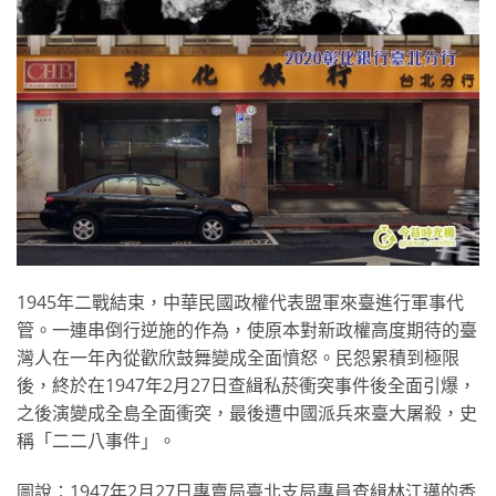
1945年二戰結束，中華民國政權代表盟軍來臺進行軍事代
管。一連串倒行逆施的作為，使原本對新政權高度期待的臺
灣人在一年內從歡欣鼓舞變成全面憤怒。民怨累積到極限
後，終於在1947年2月27日查緝私菸衝突事件後全面引爆，
之後演變成全島全面衝突，最後遭中國派兵來臺大屠殺，史
稱「二二八事件」。
圖說：1947年2月27日專賣局臺北支局專員查緝林江邁的香