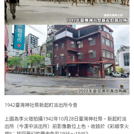
1942臺灣神社祭新起町派出所今昔
上圖為李火增拍攝1942年10月28日臺灣神社祭，新起町派
出所（今漢中派出所）前影像數位上色，收錄於《彩繪李火
增II：找回夢幻的歷史色彩1935～1945》