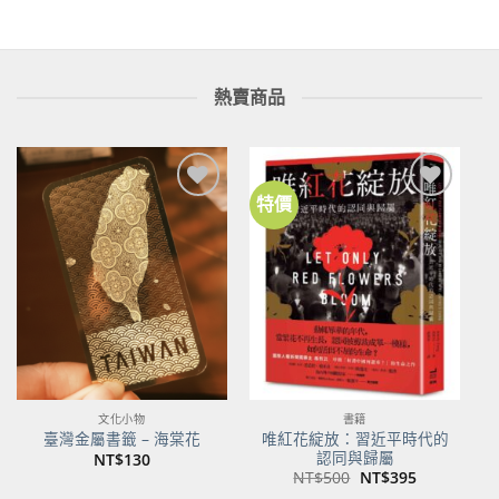
熱賣商品
特價
加到
加到
關注
關注
商品
商品
文化小物
書籍
唯紅花綻放：習近平時代的
臺灣金屬書籤 – 海棠花
認同與歸屬
NT$
130
原
目
NT$
500
NT$
395
始
前