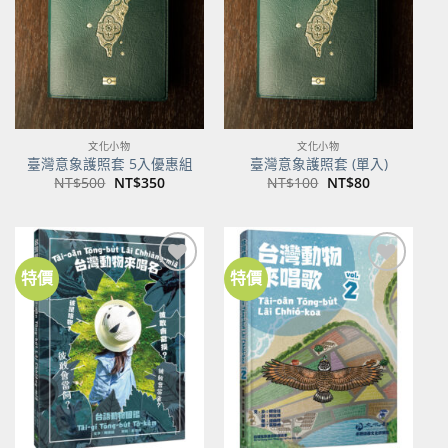
商品
商品
文化小物
文化小物
臺灣意象護照套 5入優惠組
臺灣意象護照套 (單入)
原
目
原
目
NT$
500
NT$
350
NT$
100
NT$
80
始
前
始
前
價
價
價
價
格：
格：
格：
格：
NT$500。
NT$350。
NT$100。
NT$80。
特價
特價
加到
加到
關注
關注
商品
商品