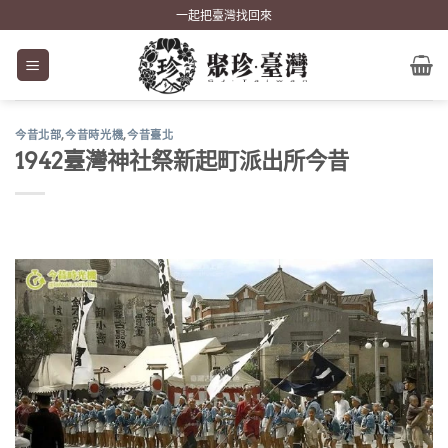
Skip
一起把臺灣找回來
to
content
今昔北部
,
今昔時光機
,
今昔臺北
1942臺灣神社祭新起町派出所今昔