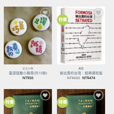
價
價
格：
格：
NT$500。
NT$395。
特價
加到
加到
關注
關注
商品
商品
文化小物
書籍
臺語鼓勵小胸章(共10款)
被出賣的台灣：經典譯校版
原
目
NT$
50
NT$
600
NT$
474
始
前
價
價
格：
格：
NT$600。
NT$474。
特價
特價
加到
加到
關注
關注