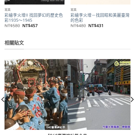
寫真
寫真
彩繪李火增II 找回夢幻的歷史色
彩繪李火增－找回昭和美麗臺灣
彩1935～1945
的色彩
原
目
原
目
NT$
580
NT$
457
NT$
480
NT$
431
始
前
始
前
價
價
價
價
格：
格：
格：
格：
NT$580。
NT$457。
NT$480。
NT$431。
相關貼文