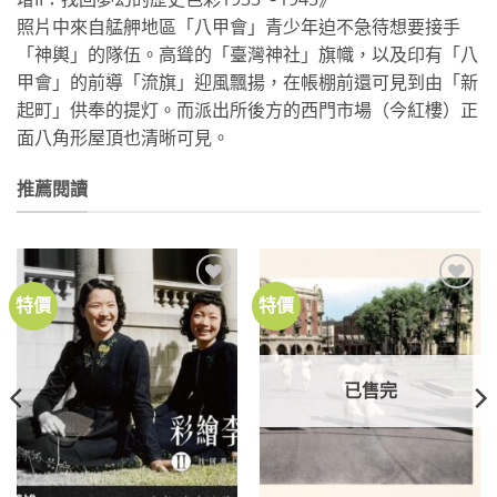
照片中來自艋舺地區「八甲會」青少年迫不急待想要接手
「神輿」的隊伍。高聳的「臺灣神社」旗幟，以及印有「八
甲會」的前導「流旗」迎風飄揚，在帳棚前還可見到由「新
起町」供奉的提灯。而派出所後方的西門市場（今紅樓）正
面八角形屋頂也清晰可見。
推薦閱讀
特價
特價
加到
加到
關注
關注
商品
商品
已售完