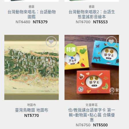
書籍
書籍
台灣動物來唱名：台語動物
台灣動物來唱歌2：台語生
圖鑑
態童謠影音繪本
原
目
原
目
NT$
480
NT$
379
NT$
700
NT$
553
始
前
始
前
價
價
價
價
格：
格：
格：
格：
NT$480。
NT$379。
NT$700。
NT$553。
特價
加到
加到
關注
關注
商品
商品
地圖布
兒童專區
佮/教我講台語單字卡 第一
臺灣鳥瞰圖 地圖布
輯+動物篇+點心篇 合購優
NT$
770
惠
原
目
NT$
750
NT$
500
始
前