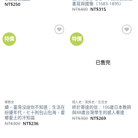
書寫與圖像（1683-1895）
NT$
250
原
目
NT$
400
NT$
315
始
前
價
價
格：
格：
NT$400。
NT$315。
特價
特價
加到
加到
關注
關注
商品
商品
已售完
專題史
個人史／家族史／生活史
續‧臺灣沒說你不知道：生活在
終於寄達的信：106歲日本教師
紛擾年代，七十則包山包海、愛
與88歲台灣學生的感人重逢
鄉愛土的冷知識
原
目
NT$
300
NT$
269
始
前
原
目
NT$
300
NT$
236
價
價
始
前
格：
格：
價
價
NT$300。
NT$269。
格：
格：