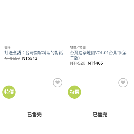
書籍
地理／地圖
台灣建築地圖VOL.01台北市(第
灶邊煮語：台灣閩客料理的對話
二版)
原
目
NT$
650
NT$
513
始
前
原
目
NT$
520
NT$
465
價
價
始
前
格：
格：
價
價
NT$650。
NT$513。
格：
格：
NT$520。
NT$465。
特價
特價
加到
加到
關注
關注
商品
商品
已售完
已售完