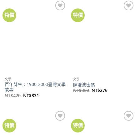
NT$300。
NT$236。
特價
特價
加到
加到
關注
關注
商品
商品
文學
文學
百年降生：1900-2000臺灣文學
陳澄波密碼
故事
原
目
NT$
350
NT$
276
始
前
原
目
NT$
420
NT$
331
價
價
始
前
格：
格：
價
價
NT$350。
NT$276。
格：
格：
NT$420。
NT$331。
特價
特價
加到
加到
關注
關注
商品
商品