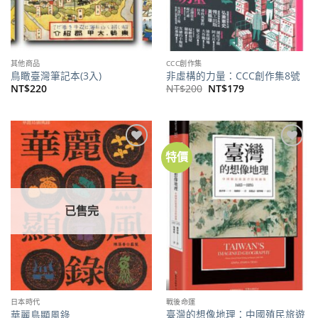
其他商品
CCC創作集
鳥瞰臺灣筆記本(3入)
非虛構的力量：CCC創作集8號
原
目
NT$
220
NT$
200
NT$
179
始
前
價
價
格：
格：
NT$200。
NT$179。
特價
加到
加到
關注
關注
商品
商品
已售完
日本時代
戰後命運
臺灣的想像地理：中國殖民旅遊
華麗島顯風錄