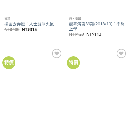
書籍
觀．臺灣
觀臺灣第39期(2018/10)：不想
挩窗去弄險：大士爺厚火氣
上學
原
目
NT$
400
NT$
315
始
前
原
目
NT$
120
NT$
113
價
價
始
前
格：
格：
價
價
NT$400。
NT$315。
格：
格：
NT$120。
NT$113。
特價
特價
加到
加到
關注
關注
商品
商品
書籍
史料彙整／復刻
《大東亞戰爭與台灣青年：寫真
花樣時代：台灣花布美學新視界