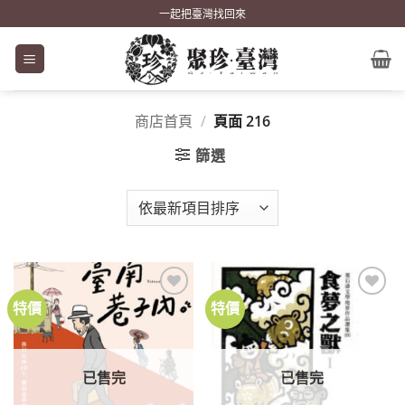
Skip
一起把臺灣找回來
to
content
商店首頁
/
頁面 216
篩選
特價
特價
加到
加到
關注
關注
商品
商品
已售完
已售完