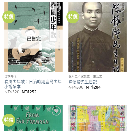
NT$400。
NT$315。
NT$400。
NT$315。
特價
特價
加到
加到
關注
關注
商品
商品
已售完
日本時代
個人史／家族史／生活史
春風少年歌：日治時期臺灣少年
陳懷澄先生日記
小說讀本
原
目
NT$
300
NT$
284
始
前
原
目
NT$
320
NT$
252
價
價
始
前
格：
格：
價
價
NT$300。
NT$284。
格：
格：
NT$320。
NT$252。
特價
加到
加到
關注
關注
商品
商品