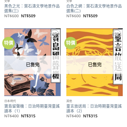
文學
文學
黑色之光：葉石濤文學地景作品
白色之網：葉石濤文學地景作品
選集(三)
選集(二)
原
目
原
目
NT$
600
NT$
509
NT$
600
NT$
509
始
前
始
前
價
價
價
價
格：
格：
格：
格：
NT$600。
NT$509。
NT$600。
NT$509。
特價
特價
加到
加到
關注
關注
商品
商品
已售完
已售完
日本時代
其他
寶島留聲機：日治時期臺灣童謠
童言放送局：日治時期臺灣童謠
讀本（1）
讀本（2）
原
目
原
目
NT$
400
NT$
315
NT$
400
NT$
315
始
前
始
前
價
價
價
價
格：
格：
格：
格：