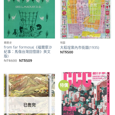
專題史
地圖
from far formosa(《福爾摩沙
大稻埕案內市街圖(1935)
紀事：馬偕台灣回憶錄》英文
NT$
500
版)
原
目
NT$
600
NT$
509
始
前
價
價
格：
格：
NT$600。
NT$509。
特價
加到
加到
關注
關注
商品
商品
已售完