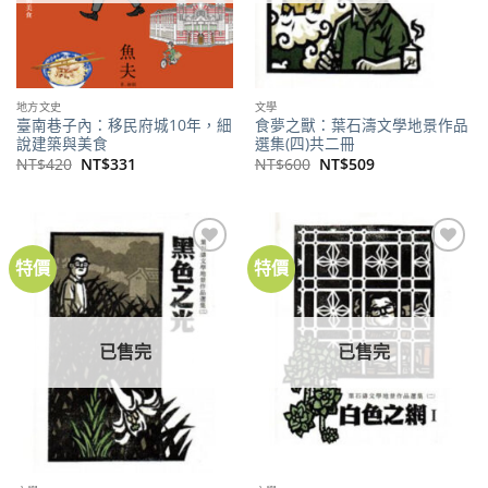
地方文史
文學
臺南巷子內：移民府城10年，細
食夢之獸：葉石濤文學地景作品
說建築與美食
選集(四)共二冊
原
目
原
目
NT$
420
NT$
331
NT$
600
NT$
509
始
前
始
前
價
價
價
價
格：
格：
格：
格：
NT$420。
NT$331。
NT$600。
NT$509。
特價
特價
加到
加到
關注
關注
商品
商品
已售完
已售完