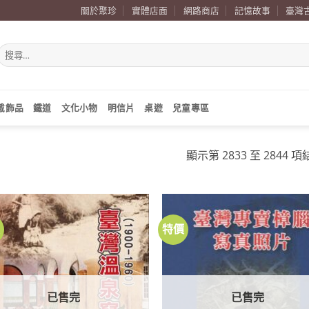
關於聚珍
實體店面
網路商店
記憶故事
臺灣
搜
尋
關
鍵
字:
戴飾品
鐵道
文化小物
明信片
桌遊
兒童專區
顯示第 2833 至 2844 項
價
特價
加到
關注
商品
已售完
已售完