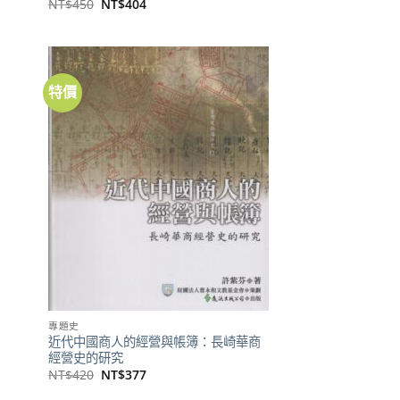
原
目
NT$
450
NT$
404
始
前
價
價
格：
格：
NT$450。
NT$404。
特價
加到
加到
關注
關注
商品
商品
專題史
近代中國商人的經營與帳簿：長崎華商
經營史的研究
原
目
NT$
420
NT$
377
始
前
價
價