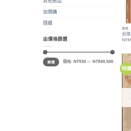
其他商品
加價購
隱藏
建築
台灣
由價格篩選
NT$
最
最
價格:
NT$30
—
NT$49,500
篩選
低
高
價
價
特
格
格