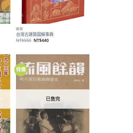
建築
台灣古建築圖解事典
原
目
NT$
550
NT$
440
始
前
價
價
格：
格：
NT$550。
NT$440。
特價
加到
加到
關注
關注
商品
商品
已售完