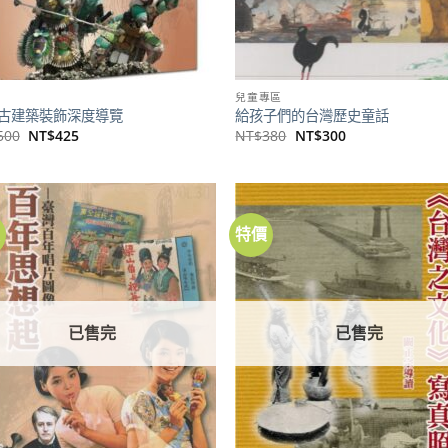
兒童專區
古建築裝飾深度導覽
給孩子們的台灣歷史童話
原
目
原
目
500
NT$
425
NT$
380
NT$
300
始
前
始
前
價
價
價
價
格：
格：
格：
格：
NT$500。
NT$425。
NT$380。
NT$300。
價
特價
加到
關注
商品
已售完
已售完