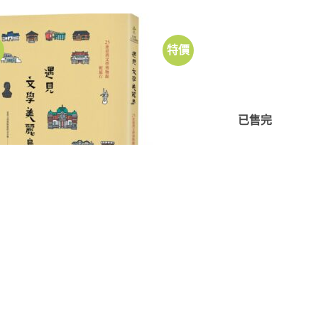
NT$420。
NT$336。
格：
格：
NT$550。
NT$494。
價
特價
加到
關注
商品
已售完
文學
文學美麗島：25座臺灣文學博物館
七字仔詩細說台灣史
行
原
目
NT$
300
NT$
270
始
前
原
目
400
NT$
360
價
價
始
前
格：
格：
價
價
NT$300。
NT$270。
格：
格：
NT$400。
NT$360。