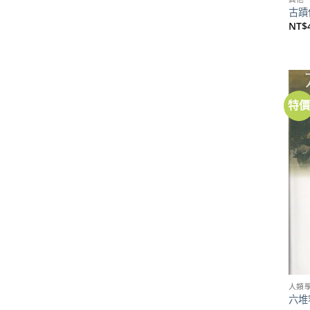
古蹟
NT$
特
人類
六堆