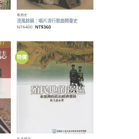
專題史
流風餘韻：唱片流行歌曲開臺史
原
目
NT$
400
NT$
360
始
前
價
價
格：
格：
NT$400。
NT$360。
特價
加到
加到
關注
關注
商品
商品
日本時代