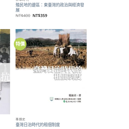
殖民地的邊區：東臺灣的政治與經濟發
展
原
目
NT$
400
NT$
359
始
前
價
價
格：
格：
NT$400。
NT$359。
特價
加到
加到
關注
關注
商品
商品
專題史
臺灣日治時代的租佃制度