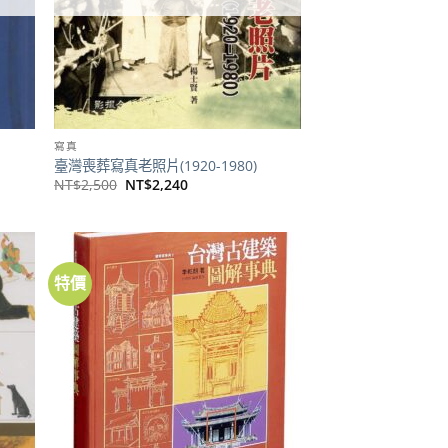
寫真
臺灣喪葬寫真老照片(1920-1980)
原
目
NT$
2,500
NT$
2,240
始
前
價
價
格：
格：
NT$2,500。
NT$2,240。
特價
加到
加到
關注
關注
商品
商品