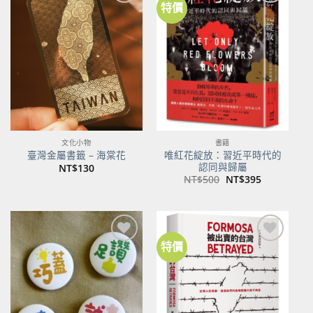
特價
加到
加到
關注
關注
商品
商品
文化小物
書籍
唯紅花綻放：習近平時代的
臺灣金屬書籤 – 海棠花
認同與歸屬
NT$
130
原
目
NT$
500
NT$
395
始
前
價
價
格：
格：
NT$500。
NT$395。
特價
加到
加到
關注
關注
商品
商品