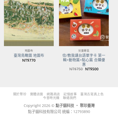
加到
加到
關注
關注
商品
商品
地圖布
兒童專區
佮/教我講台語單字卡 第一
臺灣鳥瞰圖 地圖布
輯+動物篇+點心篇 合購優
NT$
770
惠
原
目
NT$
750
NT$
500
始
前
價
價
格：
格：
NT$750。
NT$500。
關於聚珍
實體店面
網路商店
記憶故事
臺灣古寫真上色
今昔時光機
聯絡我們
Copyright 2026 ©
點子貓科技 ‧ 聚珍臺灣
點子貓科技有限公司 統編：12793890