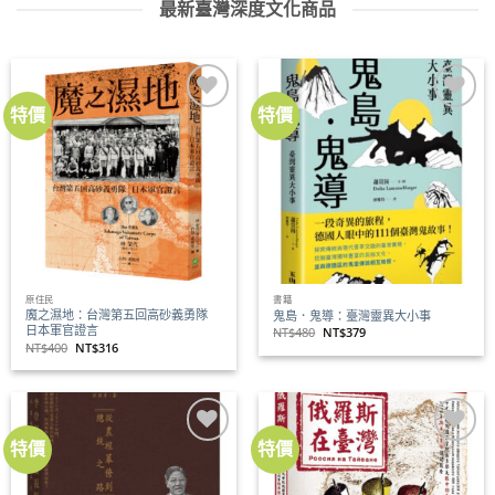
最新臺灣深度文化商品
特價
特價
加到
加到
關注
關注
商品
商品
原住民
書籍
魔之濕地：台灣第五回高砂義勇隊
鬼島．鬼導：臺灣靈異大小事
日本軍官證言
原
目
NT$
480
NT$
379
始
前
原
目
NT$
400
NT$
316
價
價
始
前
格：
格：
價
價
NT$480。
NT$379。
格：
格：
NT$400。
NT$316。
特價
特價
加到
加到
關注
關注