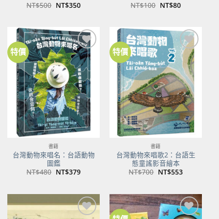
原
目
原
目
NT$
500
NT$
350
NT$
100
NT$
80
始
前
始
前
價
價
價
價
格：
格：
格：
格：
NT$500。
NT$350。
NT$100。
NT$80。
特價
特價
加到
加到
關注
關注
商品
商品
書籍
書籍
台灣動物來唱名：台語動物
台灣動物來唱歌2：台語生
圖鑑
態童謠影音繪本
原
目
原
目
NT$
480
NT$
379
NT$
700
NT$
553
始
前
始
前
價
價
價
價
格：
格：
格：
格：
NT$480。
NT$379。
NT$700。
NT$553。
特價