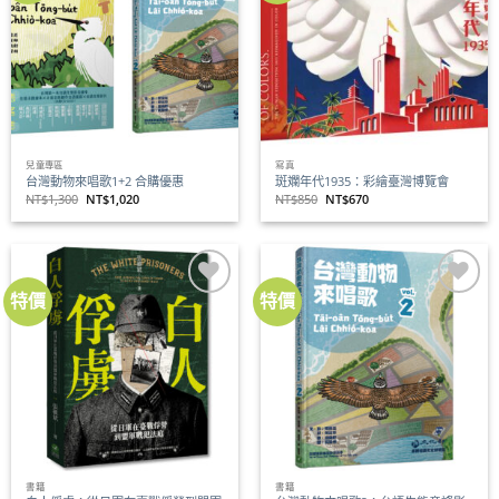
關注
關注
商品
商品
兒童專區
寫真
台灣動物來唱歌1+2 合購優惠
斑斕年代1935：彩繪臺灣博覽會
原
目
原
目
NT$
1,300
NT$
1,020
NT$
850
NT$
670
始
前
始
前
價
價
價
價
格：
格：
格：
格：
NT$1,300。
NT$1,020。
NT$850。
NT$670。
特價
特價
加到
加到
關注
關注
商品
商品
書籍
書籍