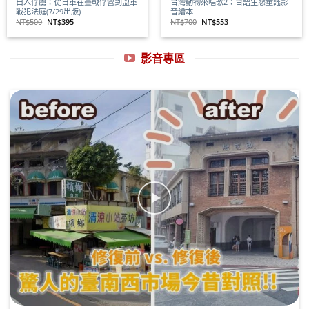
白人俘虜：從日軍在臺戰俘營到盟軍
台灣動物來唱歌2：台語生態童謠影
戰犯法庭(7/29出版)
音繪本
原
目
原
目
NT$
500
NT$
395
NT$
700
NT$
553
始
前
始
前
價
價
價
價
格：
格：
格：
格：
NT$500。
NT$395。
NT$700。
NT$553。
影音專區