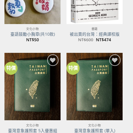
文化小物
書籍
臺語鼓勵小胸章(共10款)
被出賣的台灣：經典譯校版
原
目
NT$
50
NT$
600
NT$
474
始
前
價
價
格：
格：
NT$600。
NT$474。
特價
特價
加到
加到
關注
關注
商品
商品
文化小物
文化小物
臺灣意象護照套 5入優惠組
臺灣意象護照套 (單入)