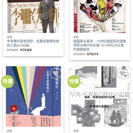
商品
商品
書籍
書籍
李登輝的政策視野：從農經幕僚到總
俄羅斯在臺灣：19世紀俄國軍官捷廉
統之路(8/6出版)
季耶夫眼中的危機 1874年牡丹社事
件關鍵報告
原
目
NT$
400
NT$
360
始
前
原
目
NT$
350
NT$
315
價
價
始
前
格：
格：
價
價
NT$400。
NT$360。
格：
格：
NT$350。
NT$315。
特價
特價
加到
加到
關注
關注
商品
商品
書籍
書籍