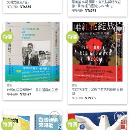
薰風第36期 攝影、寫真帖與時代記
文明女逆風飛行
憶：影像裡的臺灣史(8/7出刊)
原
目
NT$
450
NT$
355
始
前
原
目
NT$
420
NT$
378
價
價
始
前
格：
格：
價
價
NT$450。
NT$355。
格：
格：
NT$420。
NT$378。
特價
特價
加到
加到
關注
關注
商品
商品
書籍
書籍
唯紅花綻放：習近平時代的認同與歸
台灣的李登輝時代：意外國度的重塑
屬
原
目
NT$
630
NT$
497
始
前
原
目
NT$
500
NT$
395
價
價
始
前
格：
格：
價
價
NT$630。
NT$497。
格：
格：
NT$500。
NT$395。
特價
特價
加到
加到