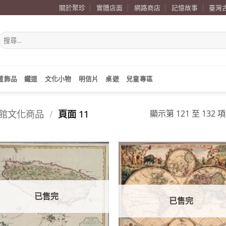
關於聚珍
實體店面
網路商店
記憶故事
臺灣
搜
尋
關
鍵
字:
戴飾品
鐵道
文化小物
明信片
桌遊
兒童專區
館文化商品
/
頁面 11
顯示第 121 至 132 
加到
關注
商品
已售完
已售完