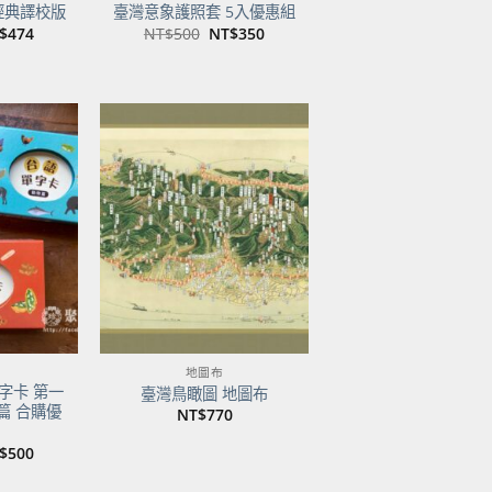
經典譯校版
臺灣意象護照套 5入優惠組
目
原
目
$
474
NT$
500
NT$
350
前
始
前
價
價
價
：
格：
格：
格：
$600。
NT$474。
NT$500。
NT$350。
加到
加到
關注
關注
商品
商品
地圖布
字卡 第一
臺灣鳥瞰圖 地圖布
篇 合購優
NT$
770
目
$
500
前
價