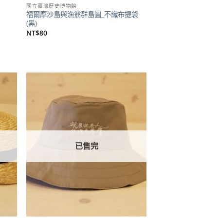
國立臺灣歷史博物館
福爾摩沙島與漁翁群島圖_不織布提袋
(黑)
NT$
80
加到
加到
關注
關注
商品
商品
已售完