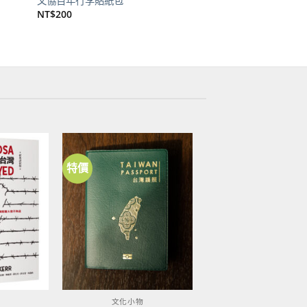
文協百年行李貼紙包
NT$
200
特價
加到
加到
關注
關注
商品
商品
文化小物