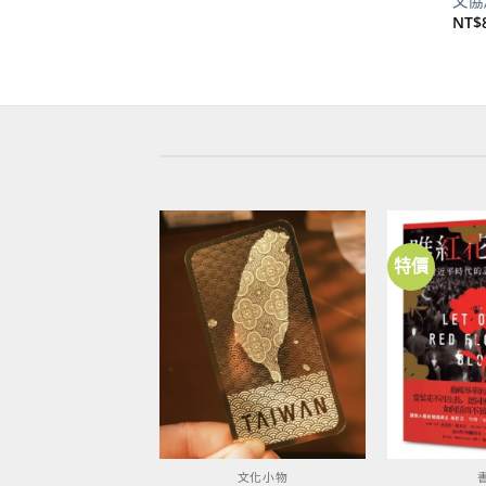
文協
NT$
特價
加到
關注
商品
文化小物