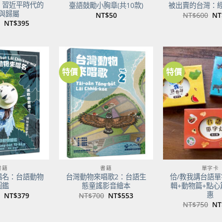
：習近平時代的
臺語鼓勵小胸章(共10款)
被出賣的台灣：
與歸屬
原
NT$
50
NT$
600
NT
始
原
目
NT$
395
價
始
前
格
價
價
NT
格：
格：
NT$500。
NT$395。
特價
特價
加到
加到
關注
關注
商品
商品
書籍
書籍
單字卡
唱名：台語動物
台灣動物來唱歌2：台語生
佮/教我講台語單
圖鑑
態童謠影音繪本
輯+動物篇+點心
惠
原
目
原
目
NT$
379
NT$
700
NT$
553
始
前
始
前
原
NT$
750
NT
價
價
價
價
始
格：
格：
格：
格：
價