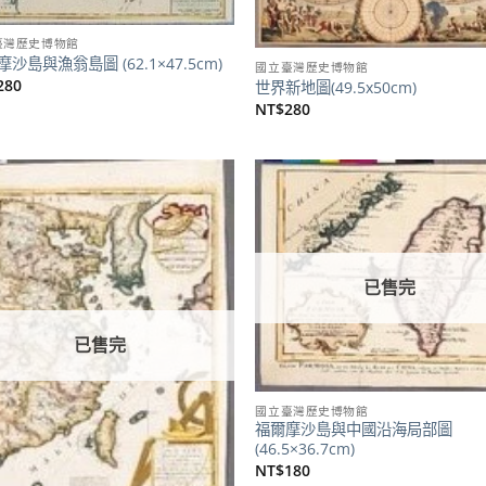
臺灣歷史博物館
沙島與漁翁島圖 (62.1×47.5cm)
國立臺灣歷史博物館
280
世界新地圖(49.5x50cm)
NT$
280
加到
關注
商品
已售完
已售完
國立臺灣歷史博物館
福爾摩沙島與中國沿海局部圖
(46.5×36.7cm)
NT$
180