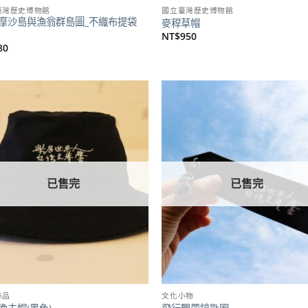
臺灣歷史博物館
國立臺灣歷史博物館
摩沙島與漁翁群島圖_不織布提袋
麥稈草帽
NT$
950
80
加到
關注
商品
已售完
已售完
飾品
文化小物