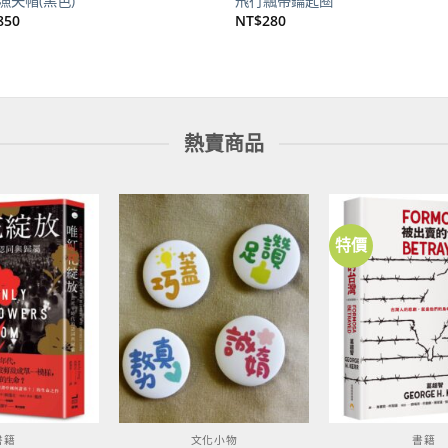
漁夫帽(黑色)
飛行飄帶鑰匙圈
850
NT$
280
熱賣商品
特價
加到
加到
關注
關注
商品
商品
書籍
文化小物
書籍