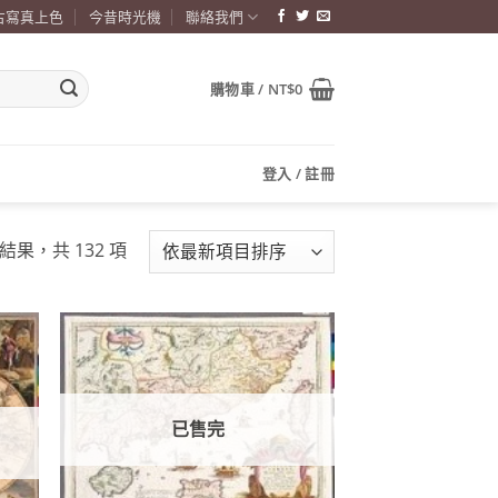
古寫真上色
今昔時光機
聯絡我們
購物車 /
NT$
0
登入 / 註冊
依
項結果，共 132 項
最
新
項
目
加到
加到
排
關注
關注
商品
商品
序
已售完