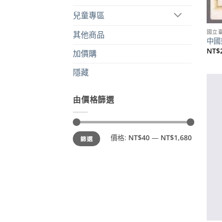
兒童專區
國立
其他商品
中國東
NT$
加價購
隱藏
由價格篩選
最
最
價格:
NT$40
—
NT$1,680
篩選
低
高
價
價
格
格