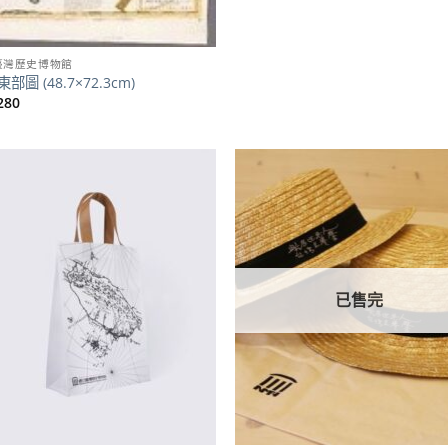
臺灣歷史博物館
部圖 (48.7×72.3cm)
280
加到
關注
商品
已售完