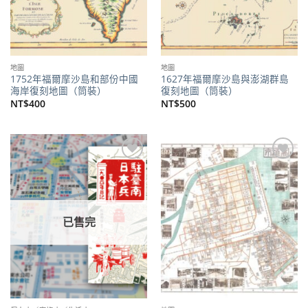
地圖
地圖
1752年福爾摩沙島和部份中國
1627年福爾摩沙島與澎湖群島
海岸復刻地圖（筒裝）
復刻地圖（筒裝）
NT$
400
NT$
500
加到
加到
關注
關注
商品
商品
已售完