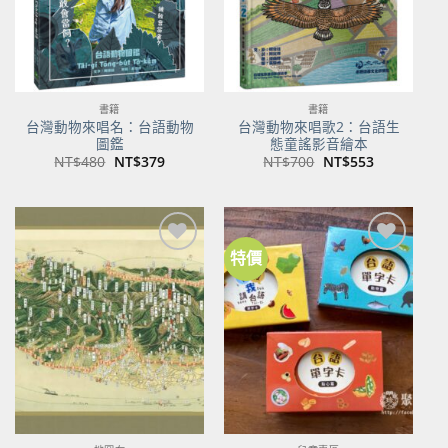
書籍
書籍
台灣動物來唱名：台語動物
台灣動物來唱歌2：台語生
圖鑑
態童謠影音繪本
原
目
原
目
NT$
480
NT$
379
NT$
700
NT$
553
始
前
始
前
價
價
價
價
格：
格：
格：
格：
NT$480。
NT$379。
NT$700。
NT$553。
特價
加到
加到
關注
關注
商品
商品