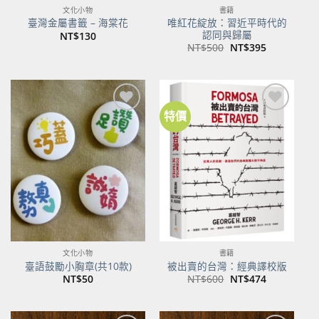
文化小物
書籍
唯紅花綻放：習近平時代的
臺灣金屬書籤 – 海棠花
認同與歸屬
NT$
130
原
目
NT$
500
NT$
395
始
前
價
價
格：
格：
NT$500。
NT$395。
特價
加到
加到
關注
關注
商品
商品
文化小物
書籍
臺語鼓勵小胸章(共10款)
被出賣的台灣：經典譯校版
原
目
NT$
50
NT$
600
NT$
474
始
前
價
價
格：
格：
NT$600。
NT$474。