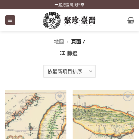
Skip
一起把臺灣找回來
to
content
地圖
/
頁面 7
篩選
加到
加到
關注
關注
商品
商品