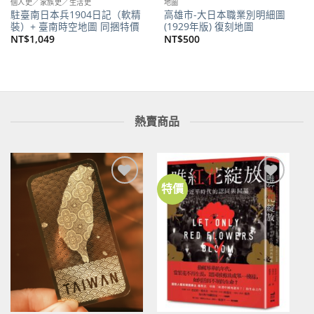
個人史／家族史／生活史
地圖
駐臺南日本兵1904日記（軟精
高雄市-大日本職業別明細圖
裝）+ 臺南時空地圖 同捆特價
(1929年版) 復刻地圖
NT$
1,049
NT$
500
熱賣商品
特價
加到
加到
關注
關注
商品
商品