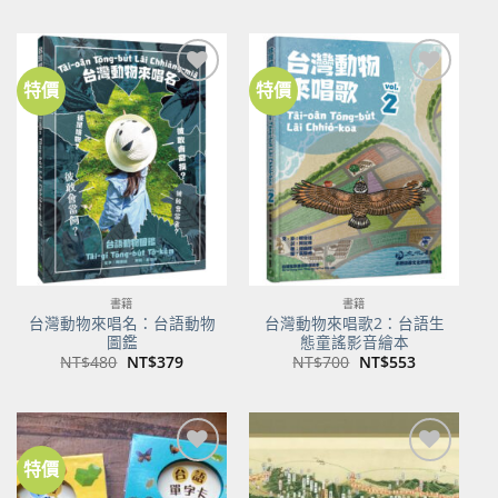
價
價
價
價
格：
格：
格：
格：
NT$500。
NT$350。
NT$100。
NT$80。
特價
特價
加到
加到
關注
關注
商品
商品
書籍
書籍
台灣動物來唱名：台語動物
台灣動物來唱歌2：台語生
圖鑑
態童謠影音繪本
原
目
原
目
NT$
480
NT$
379
NT$
700
NT$
553
始
前
始
前
價
價
價
價
格：
格：
格：
格：
NT$480。
NT$379。
NT$700。
NT$553。
特價
加到
加到