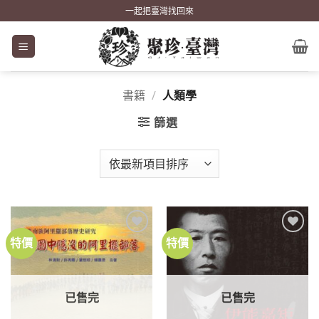
Skip
一起把臺灣找回來
to
content
書籍
/
人類學
篩選
特價
特價
加到
加到
關注
關注
商品
商品
已售完
已售完