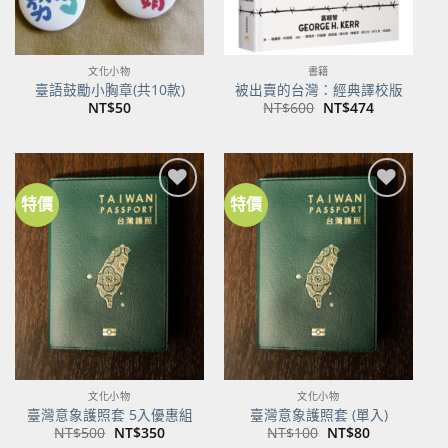
文化小物
書籍
臺語鼓勵小胸章(共10款)
被出賣的台灣：經典譯校版
原
目
NT$
50
NT$
600
NT$
474
始
前
價
價
格：
格：
NT$600。
NT$474。
特價
特價
加到
加到
關注
關注
商品
商品
文化小物
文化小物
臺灣意象護照套 5入優惠組
臺灣意象護照套 (單入)
原
目
原
目
NT$
500
NT$
350
NT$
100
NT$
80
始
前
始
前