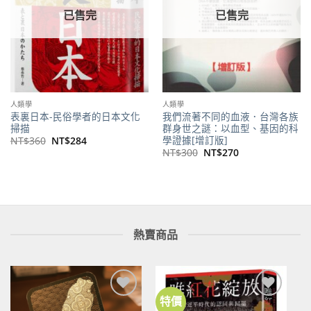
已售完
已售完
人類學
人類學
表裏日本-民俗學者的日本文化
我們流著不同的血液．台灣各族
掃描
群身世之謎：以血型、基因的科
學證據[增訂版]
原
目
NT$
360
NT$
284
始
前
原
目
NT$
300
NT$
270
價
價
始
前
格：
格：
價
價
NT$360。
NT$284。
格：
格：
NT$300。
NT$270。
熱賣商品
特價
加到
加到