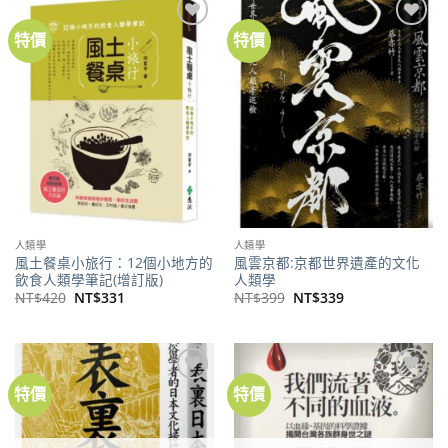
特價
特價
加到
加到
關注
關注
商品
商品
人類學
人類學
風土餐桌小旅行：12個小地方的
風雲京都:京都世界遺產的文化
飲食人類學筆記(增訂版)
人類學
原
目
原
目
NT$
420
NT$
331
NT$
399
NT$
339
始
前
始
前
價
價
價
價
格：
格：
格：
格：
NT$420。
NT$331。
NT$399。
NT$339。
特價
特價
加到
加到
關注
關注
商品
商品