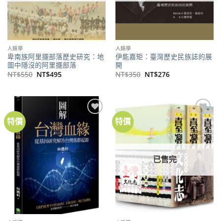
人類學
人類學
卑南族阿里擺部落歷史研究：地
伊能嘉矩：臺灣歷史民族誌的展
圖中隱沒的阿里擺部落
開
原
目
原
目
NT$
550
NT$
495
NT$
350
NT$
276
始
前
始
前
價
價
價
價
格：
格：
格：
格：
NT$550。
NT$495。
NT$350。
NT$276。
特價
特價
加到
加到
關注
關注
商品
商品
已售完