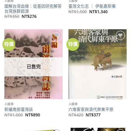
人類學
人類學
圖解台灣血緣：從基因研究解答
臺灣文化志 ｜ 伊能嘉矩著
台灣族群起源
原
目
NT$
1,500
NT$
1,340
始
前
原
目
NT$
350
NT$
276
價
價
始
前
格：
格：
價
價
NT$1,500。
NT$1,340。
格：
格：
NT$350。
NT$276。
特價
特價
加到
加到
關注
關注
商品
商品
已售完
人類學
人類學
新編南部臺灣誌
六堆客家與清代屏東平原
原
目
原
目
NT$
1,000
NT$
890
NT$
420
NT$
377
始
前
始
前
價
價
價
價
格：
格：
格：
格：
NT$1,000。
NT$890。
NT$420。
NT$377。