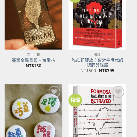
關注
關注
商品
商品
文化小物
書籍
唯紅花綻放：習近平時代的
臺灣金屬書籤 – 海棠花
認同與歸屬
NT$
130
原
目
NT$
500
NT$
395
始
前
價
價
格：
格：
NT$500。
NT$395。
特價
加到
加到
關注
關注
商品
商品