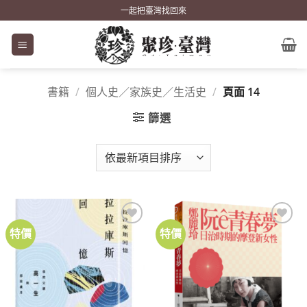
Skip
一起把臺灣找回來
to
content
書籍
/
個人史／家族史／生活史
/
頁面 14
篩選
特價
特價
加到
加到
關注
關注
商品
商品