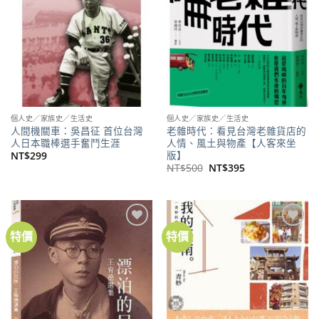
個人史／家族史／生活史
個人史／家族史／生活史
人間機關車：吳昌征 首位台灣
老雜時代：看見台灣老雜貨店的
人日本職棒選手奮鬥生涯
人情、風土與物產【人客來坐
版】
NT$
299
原
目
NT$
500
NT$
395
始
前
價
價
格：
格：
NT$500。
NT$395。
特價
特價
加到
加到
關注
關注
商品
商品