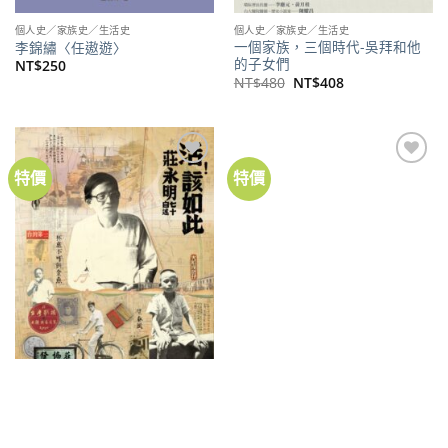
個人史／家族史／生活史
個人史／家族史／生活史
一個家族，三個時代-吳拜和他
李錦繡〈任遨遊〉
的子女們
NT$
250
原
目
NT$
480
NT$
408
始
前
價
價
格：
格：
NT$480。
NT$408。
特價
特價
加到
加到
關注
關注
商品
商品
個人史／家族史／生活史
個人史／家族史／生活史
活！該如此：莊永明七十自述
嘉南大圳之父：八田與一傳
原
目
原
目
NT$
420
NT$
340
NT$
320
NT$
256
始
前
始
前
價
價
價
價