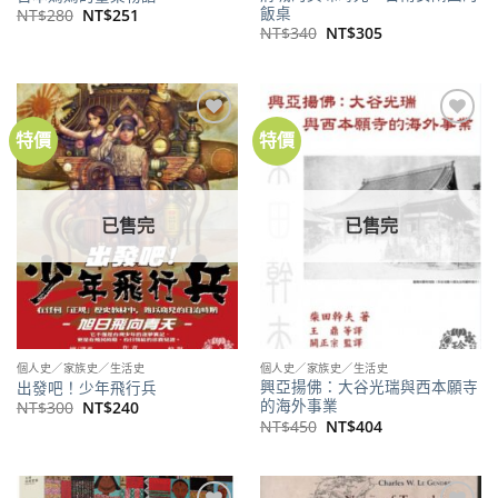
飯桌
原
目
NT$
280
NT$
251
始
前
原
目
NT$
340
NT$
305
價
價
始
前
格：
格：
價
價
NT$280。
NT$251。
格：
格：
NT$340。
NT$305。
特價
特價
加到
加到
關注
關注
商品
商品
已售完
已售完
個人史／家族史／生活史
個人史／家族史／生活史
興亞揚佛：大谷光瑞與西本願寺
出發吧！少年飛行兵
的海外事業
原
目
NT$
300
NT$
240
始
前
原
目
NT$
450
NT$
404
價
價
始
前
格：
格：
價
價
NT$300。
NT$240。
格：
格：
NT$450。
NT$404。