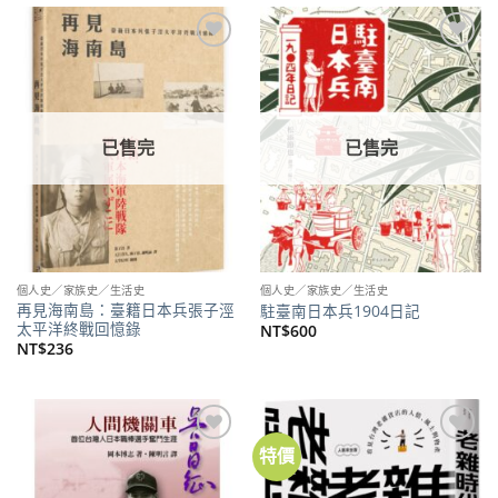
NT$1,000。
NT$790。
加到
加到
關注
關注
商品
商品
已售完
已售完
個人史／家族史／生活史
個人史／家族史／生活史
再見海南島：臺籍日本兵張子涇
駐臺南日本兵1904日記
太平洋終戰回憶錄
NT$
600
NT$
236
特價
加到
加到
關注
關注
商品
商品