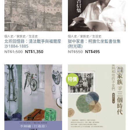
個人史／家族史／生活史
個人史／家族史／生活史
北圻回憶錄：清法戰爭與福爾摩
獄中家書：柯旗化坐監書信集
沙1884-1885
(附光碟)
原
目
原
目
NT$
1,500
NT$
1,350
NT$
550
NT$
495
始
前
始
前
價
價
價
價
格：
格：
格：
格：
NT$1,500。
NT$1,350。
NT$550。
NT$495。
特價
加到
加到
關注
關注
商品
商品