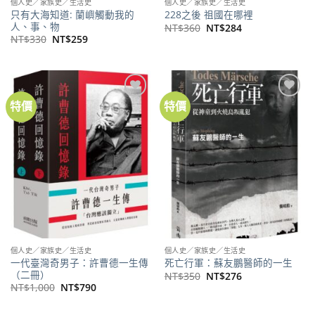
個人史／家族史／生活史
個人史／家族史／生活史
只有大海知道: 蘭嶼觸動我的
228之後 祖國在哪裡
人、事、物
原
目
NT$
360
NT$
284
始
前
原
目
NT$
330
NT$
259
價
價
始
前
格：
格：
價
價
NT$360。
NT$284。
格：
格：
NT$330。
NT$259。
特價
特價
加到
加到
關注
關注
商品
商品
個人史／家族史／生活史
個人史／家族史／生活史
一代臺灣奇男子：許曹德一生傳
死亡行軍：蘇友鵬醫師的一生
（二冊）
原
目
NT$
350
NT$
276
始
前
原
目
NT$
1,000
NT$
790
價
價
始
前
格：
格：
價
價
NT$350。
NT$276。
格：
格：