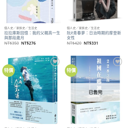
個人史／家族史／生活史
個人史／家族史／生活史
拉拉庫斯回憶：我的父親高一生
阮ê青春夢：日治時期的摩登新
與那段歲月
女性
原
目
原
目
NT$
350
NT$
276
NT$
420
NT$
331
始
前
始
前
價
價
價
價
格：
格：
格：
格：
NT$350。
NT$276。
NT$420。
NT$331。
特價
特價
加到
加到
關注
關注
商品
商品
已售完