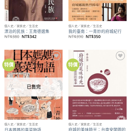
個人史／家族史／生活史
個人史／家族史／生活史
漂泊的民族：王育德選集
我的臺南：一青妙的府城紀行
原
目
原
目
NT$
380
NT$
342
NT$
390
NT$
350
始
前
始
前
價
價
價
價
格：
格：
格：
格：
NT$380。
NT$342。
NT$390。
NT$350。
特價
特價
加到
加到
關注
關注
商品
商品
已售完
個人史／家族史／生活史
個人史／家族史／生活史
府城的美味時光：台南安閑園的
日本媽媽的臺菜物語