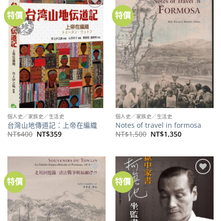
特價
特價
加到
加到
關注
關注
商品
商品
個人史／家族史／生活史
個人史／家族史／生活史
台灣山地傳道記：上帝在編織
Notes of travel in formosa
原
目
原
目
NT$
400
NT$
359
NT$
1,500
NT$
1,350
始
前
始
前
價
價
價
價
格：
格：
格：
格：
NT$400。
NT$359。
NT$1,500。
NT$1,350。
特價
特價
加到
加到
關注
關注
商品
商品