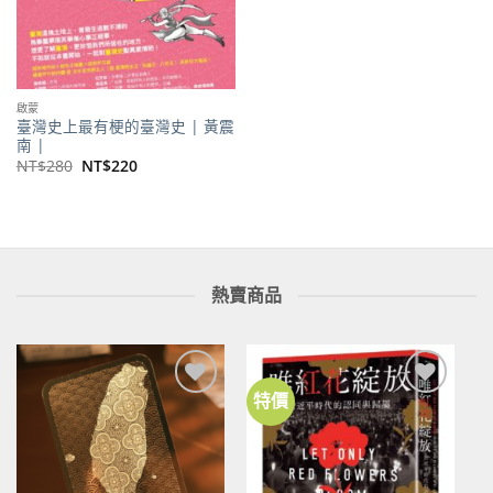
啟蒙
臺灣史上最有梗的臺灣史 | 黃震
南 |
原
目
NT$
280
NT$
220
始
前
價
價
格：
格：
NT$280。
NT$220。
熱賣商品
特價
加到
加到
關注
關注
商品
商品