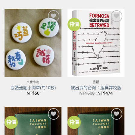
價
價
格：
格：
NT$500。
NT$395。
特價
加到
加到
關注
關注
商品
商品
文化小物
書籍
臺語鼓勵小胸章(共10款)
被出賣的台灣：經典譯校版
原
目
NT$
50
NT$
600
NT$
474
始
前
價
價
格：
格：
NT$600。
NT$474。
特價
特價
加到
加到
關注
關注