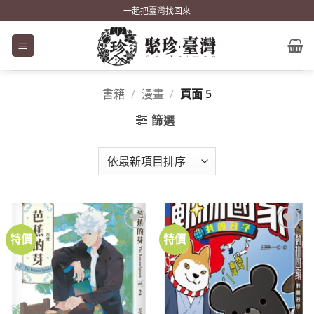
Skip
一起把臺灣找回來
to
content
書籍
/
漫畫
/
頁面 5
篩選
特價
特價
加到
加到
關注
關注
商品
商品