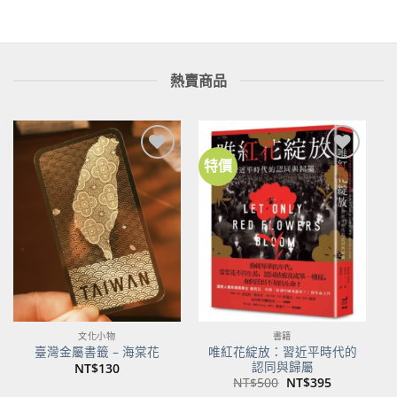
格：
格：
格：
格：
NT$260。
NT$205。
NT$280。
NT$221。
熱賣商品
特價
加到
加到
關注
關注
商品
商品
文化小物
書籍
唯紅花綻放：習近平時代的
臺灣金屬書籤 – 海棠花
認同與歸屬
NT$
130
原
目
NT$
500
NT$
395
始
前