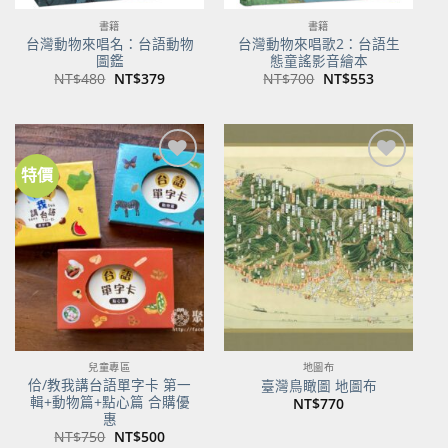
書籍
書籍
台灣動物來唱名：台語動物
台灣動物來唱歌2：台語生
圖鑑
態童謠影音繪本
原
目
原
目
NT$
480
NT$
379
NT$
700
NT$
553
始
前
始
前
價
價
價
價
格：
格：
格：
格：
NT$480。
NT$379。
NT$700。
NT$553。
特價
加到
加到
關注
關注
商品
商品
兒童專區
地圖布
佮/教我講台語單字卡 第一
臺灣鳥瞰圖 地圖布
輯+動物篇+點心篇 合購優
NT$
770
惠
原
目
NT$
750
NT$
500