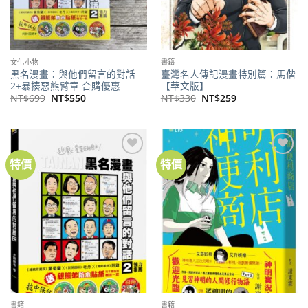
文化小物
書籍
黑名漫畫：與他們留言的對話
臺灣名人傳記漫畫特別篇：馬偕
2+暴揍惡熊臂章 合購優惠
【華文版】
原
目
原
目
NT$
699
NT$
550
NT$
330
NT$
259
始
前
始
前
價
價
價
價
格：
格：
格：
格：
NT$699。
NT$550。
NT$330。
NT$259。
特價
特價
加到
加到
關注
關注
商品
商品
書籍
書籍