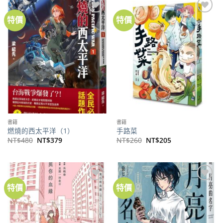
特價
特價
加到
加到
關注
關注
商品
商品
書籍
書籍
燃燒的西太平洋（1）
手路菜
原
目
原
目
NT$
480
NT$
379
NT$
260
NT$
205
始
前
始
前
價
價
價
價
格：
格：
格：
格：
NT$480。
NT$379。
NT$260。
NT$205。
特價
特價
加到
加到
關注
關注
商品
商品