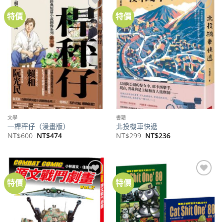
特價
特價
加到
加到
關注
關注
商品
商品
文學
書籍
一桿秤仔（漫畫版）
北投機車快遞
原
目
原
目
NT$
600
NT$
474
NT$
299
NT$
236
始
前
始
前
價
價
價
價
格：
格：
格：
格：
NT$600。
NT$474。
NT$299。
NT$236。
特價
特價
加到
加到
關注
關注
商品
商品