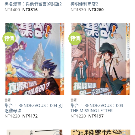
黑名漫畫：與他們留言的對話2
神明便利商店2
原
目
原
目
NT$
400
NT$
316
NT$
330
NT$
260
始
前
始
前
價
價
價
價
格：
格：
格：
格：
NT$400。
NT$316。
NT$330。
NT$260。
特價
特價
加到
加到
關注
關注
商品
商品
書籍
書籍
集合！ RENDEZVOUS：004 別
集合！ RENDEZVOUS：003
吃雞母珠
THE MISSING LETTER
原
目
原
目
NT$
220
NT$
172
NT$
220
NT$
197
始
前
始
前
價
價
價
價
格：
格：
格：
格：
NT$220。
NT$172。
NT$220。
NT$197。