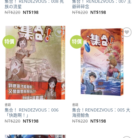
集合！ RENDEZVOUS：008 死
集合！ RENDEZVOUS：007 王
族の流星
爺碎碎念
原
目
原
目
NT$
220
NT$
198
NT$
220
NT$
198
始
前
始
前
價
價
價
價
格：
格：
格：
格：
NT$220。
NT$198。
NT$220。
NT$198。
特價
特價
加到
加到
關注
關注
商品
商品
書籍
書籍
集合！ RENDEZVOUS：006
集合！RENDEZVOUS：005 大
「快跑啊！」
海撈鯨魚
原
目
原
目
NT$
220
NT$
198
NT$
220
NT$
198
始
前
始
前
價
價
價
價
格：
格：
格：
格：
NT$220。
NT$198。
NT$220。
NT$198。