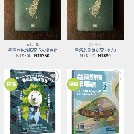
商品
商品
文化小物
文化小物
臺灣意象護照套 5入優惠組
臺灣意象護照套 (單入)
原
目
原
目
NT$
500
NT$
350
NT$
100
NT$
80
始
前
始
前
價
價
價
價
格：
格：
格：
格：
NT$500。
NT$350。
NT$100。
NT$80。
特價
特價
加到
加到
關注
關注
商品
商品