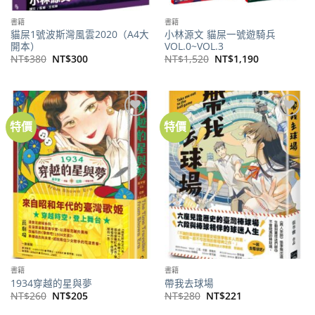
書籍
書籍
貓屎1號波斯灣風雲2020（A4大
小林源文 貓屎一號遊騎兵
開本）
VOL.0~VOL.3
原
目
原
目
NT$
380
NT$
300
NT$
1,520
NT$
1,190
始
前
始
前
價
價
價
價
格：
格：
格：
格：
NT$380。
NT$300。
NT$1,520。
NT$1,190。
特價
特價
加到
加到
關注
關注
商品
商品
書籍
書籍
1934穿越的星與夢
帶我去球場
原
目
原
目
NT$
260
NT$
205
NT$
280
NT$
221
始
前
始
前
價
價
價
價