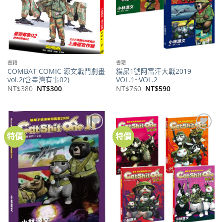
書籍
書籍
COMBAT COMIC 源文戰鬥劇畫
貓屎1號阿富汗大戰2019
vol.2(含臺灣有事02)
VOL.1~VOL.2
原
目
原
目
NT$
380
NT$
300
NT$
760
NT$
590
始
前
始
前
價
價
價
價
格：
格：
格：
格：
NT$380。
NT$300。
NT$760。
NT$590。
特價
特價
加到
加到
關注
關注
商品
商品