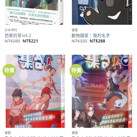
日本時代
書籍
芭蕉的芽vol.2
動物國家：我的名字
原
目
原
目
NT$
280
NT$
221
NT$
320
NT$
288
始
前
始
前
價
價
價
價
格：
格：
格：
格：
NT$280。
NT$221。
NT$320。
NT$288。
特價
特價
加到
加到
關注
關注
商品
商品
書籍
書籍