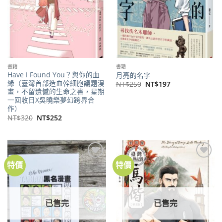
書籍
書籍
Have I Found You？與你的血
月亮的名字
緣（臺灣首部造血幹細胞議題漫
原
目
NT$
250
NT$
197
始
前
畫，不留遺憾的生命之書，星期
價
價
一回收日X吳曉樂夢幻跨界合
格：
格：
作）
NT$250。
NT$197。
原
目
NT$
320
NT$
252
始
前
價
價
格：
格：
NT$320。
NT$252。
特價
特價
加到
加到
關注
關注
商品
商品
已售完
已售完