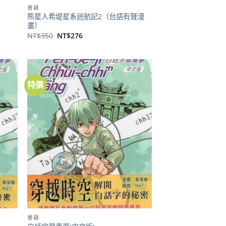
書籍
熊星人希堤星系迷航記2（台語有聲漫
畫）
原
目
NT$
350
NT$
276
始
前
價
價
格：
格：
NT$350。
NT$276。
特價
加到
加到
關注
關注
商品
商品
書籍