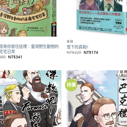
書籍
原來你家住這裡：臺灣野生動物的
雪下的真相1
宅宅日常
原
目
NT$
220
NT$
174
始
前
原
目
380
NT$
341
價
價
始
前
格：
格：
價
價
NT$220。
NT$174。
格：
格：
NT$380。
NT$341。
特價
加到
關注
商品