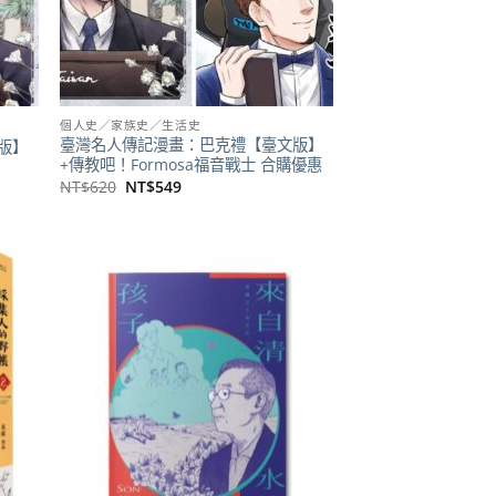
個人史／家族史／生活史
臺灣名人傳記漫畫：巴克禮【臺文版】
版】
+傳教吧！Formosa福音戰士 合購優惠
原
目
NT$
620
NT$
549
始
前
價
價
格：
格：
NT$620。
NT$549。
加到
加到
關注
關注
商品
商品