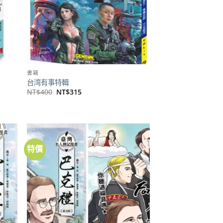
書籍
台湾有事特輯
原
目
NT$
400
NT$
315
始
前
價
價
格：
格：
NT$400。
NT$315。
特價
加到
加到
關注
關注
商品
商品