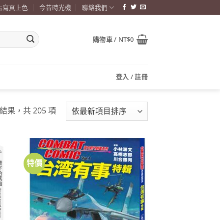
古寫真上色
今昔時光機
聯絡我們
購物車 /
NT$
0
登入 / 註冊
依
項結果，共 205 項
最
新
項
目
特價
加到
加到
排
關注
關注
商品
商品
序