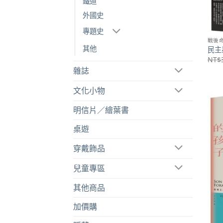
鐵道
外國史
專題史
戰後
其他
民主
NT$
雜誌
文化小物
明信片／繪葉書
桌遊
穿戴飾品
兒童專區
其他商品
加價購