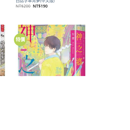
白話字翠青夢(中文版)
原
目
NT$
200
NT$
190
始
前
價
價
格：
格：
NT$200。
NT$190。
特價
加到
加到
關注
關注
商品
商品
書籍
神之鄉．典藏新裝版
原
目
NT$
550
NT$
434