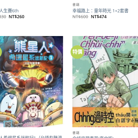
書籍
人生賽6th
幸福路上：童年時光 1+2套書
原
目
原
目
330
NT$
260
NT$
600
NT$
474
始
前
始
前
價
價
價
價
格：
格：
格：
格：
NT$330。
NT$260。
NT$600。
NT$474。
價
特價
加到
關注
商品
書籍
人希堤星系迷航記1（台語有聲漫