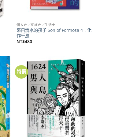
個人史／家族史／生活史
來自清水的孩子 Son of Formosa 4：化
作千風
NT$
480
特價
加到
加到
關注
關注
商品
商品