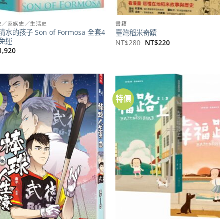
史／家族史／生活史
書籍
水的孩子 Son of Formosa 全套4
臺灣稻米奇蹟
免運
原
目
NT$
280
NT$
220
始
前
1,920
價
價
格：
格：
NT$280。
NT$220。
價
特價
加到
關注
商品