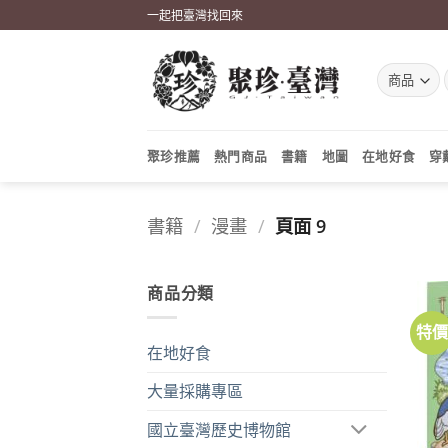
Skip
一起把臺灣找回來
to
content
聚珍推薦
熱門商品
書籍
地圖
在地好食
穿
書籍
/
漫畫
/
頁面 9
商品分類
特
在地好食
大量採購專區
國立臺灣歷史博物館