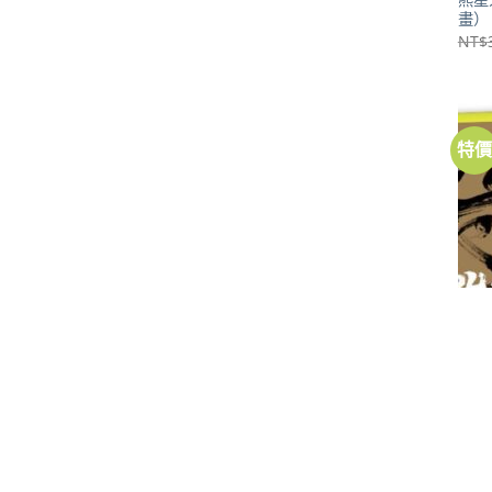
畫）
NT$
特
書籍
狩SO
NT$