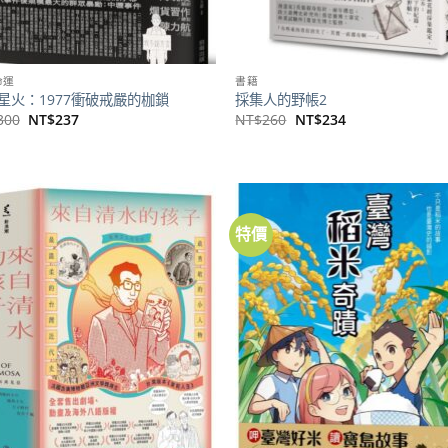
命運
書籍
星火：1977衝破戒嚴的枷鎖
採集人的野帳2
原
目
原
目
300
NT$
237
NT$
260
NT$
234
始
前
始
前
價
價
價
價
格：
格：
格：
格：
NT$300。
NT$237。
NT$260。
NT$234。
特價
加到
關注
商品