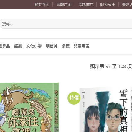
關於聚珍
實體店面
網路商店
記憶故事
臺灣
搜
尋
關
鍵
字:
戴飾品
鐵道
文化小物
明信片
桌遊
兒童專區
顯示第 97 至 108 
價
特價
加到
關注
商品