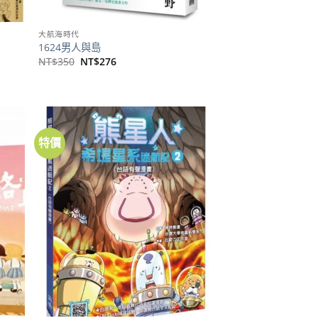
大航海時代
1624男人與島
原
目
NT$
350
NT$
276
始
前
價
價
格：
格：
NT$350。
NT$276。
特價
加到
加到
關注
關注
商品
商品