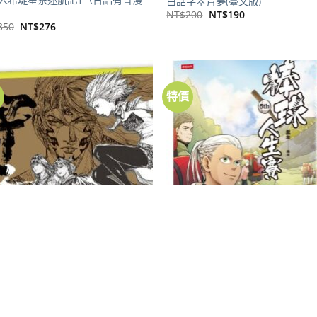
白話字翠青夢(臺文版)
原
目
NT$
200
NT$
190
始
前
原
目
350
NT$
276
價
價
始
前
格：
格：
價
價
NT$200。
NT$190。
格：
格：
NT$350。
NT$276。
價
特價
加到
關注
商品
書籍
UL Vol.2
棒球人生賽5th
原
目
原
目
420
NT$
331
NT$
330
NT$
260