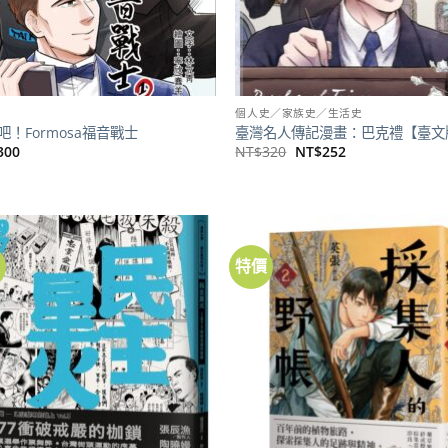
個人史／家族史／生活史
吧！Formosa福音戰士
臺灣名人傳記漫畫：巴克禮【臺文
原
目
300
NT$
320
NT$
252
始
前
價
價
格：
格：
NT$320。
NT$252。
價
特價
加到
關注
商品