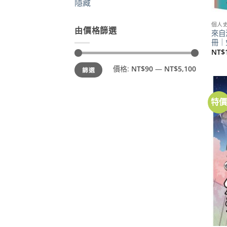
隱藏
個人
由價格篩選
來自清
冊｜
NT$
最
最
價格:
NT$90
—
NT$5,100
篩選
低
高
價
價
格
格
特