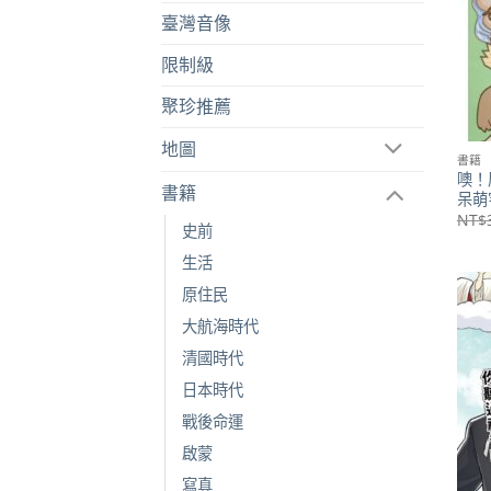
臺灣音像
限制級
聚珍推薦
地圖
書籍
噢！
書籍
呆萌
NT$
史前
生活
原住民
大航海時代
清國時代
日本時代
戰後命運
啟蒙
寫真