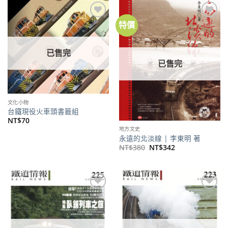
NT$350。
NT$315。
NT$220。
NT$173。
特價
加到
加到
關注
關注
商品
商品
已售完
已售完
文化小物
台鐵現役火車頭書籤組
NT$
70
地方文史
永遠的北淡線 | 李東明 著
原
目
NT$
380
NT$
342
始
前
價
價
格：
格：
NT$380。
NT$342。
加到
加到
關注
關注
商品
商品