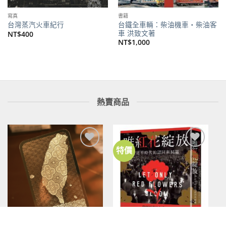
寫真
書籍
台鐵全車輛：柴油機車‧柴油客
台灣蒸汽火車紀行
車 洪致文著
NT$
400
NT$
1,000
熱賣商品
特價
加到
加到
關注
關注
商品
商品