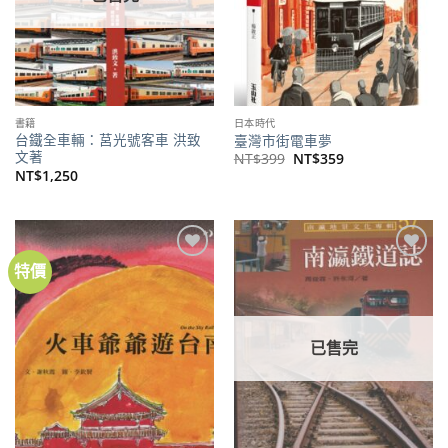
書籍
日本時代
台鐵全車輛：莒光號客車 洪致
臺灣市街電車夢
文著
原
目
NT$
399
NT$
359
始
前
NT$
1,250
價
價
格：
格：
NT$399。
NT$359。
特價
加到
加到
關注
關注
商品
商品
已售完