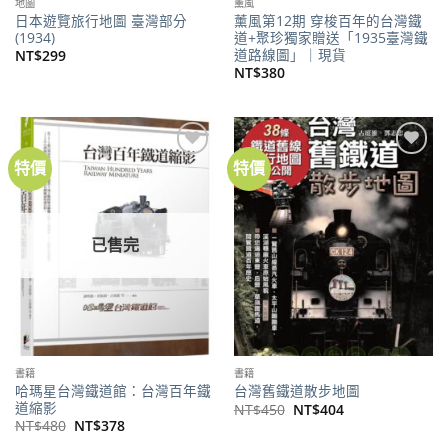
地圖
薰風
日本遊覽旅行地圖 臺灣部分
薰風第12期 穿梭百年的台灣鐵
(1934)
道+聚珍獨家贈送「1935臺灣鐵
道路線圖」｜現貨
NT$
299
NT$
380
特價
特價
加到
加到
關注
關注
商品
商品
已售完
書籍
書籍
哈瑪星台灣鐵道館：台灣百年鐵
台灣舊鐵道散步地圖
道縮影
原
目
NT$
450
NT$
404
始
前
原
目
NT$
480
NT$
378
價
價
始
前
格：
格：