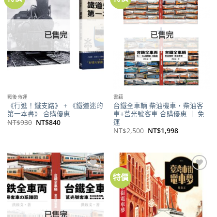
關注
關注
商品
商品
已售完
已售完
戰後命運
書籍
《行進！鐵支路》 + 《鐵道迷的
台鐵全車輛 柴油機車‧柴油客
第一本書》 合購優惠
車+莒光號客車 合購優惠 ｜ 免
運
原
目
NT$
930
NT$
840
始
前
原
目
NT$
2,500
NT$
1,998
價
價
始
前
格：
格：
價
價
NT$930。
NT$840。
格：
格：
NT$2,500。
NT$1,998。
特價
加到
加到
關注
關注
商品
商品
已售完