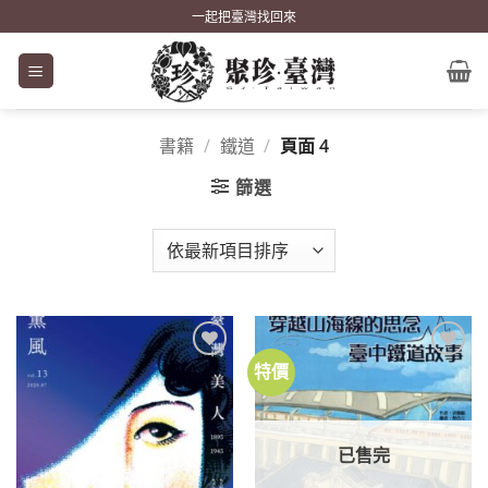
Skip
一起把臺灣找回來
to
content
書籍
/
鐵道
/
頁面 4
篩選
特價
加到
加到
關注
關注
商品
商品
已售完