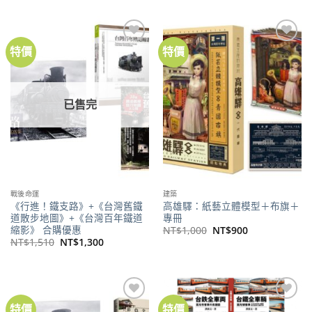
價
價
NT$450。
NT$404。
格：
格：
NT$480。
NT$378。
特價
特價
加到
加到
關注
關注
商品
商品
已售完
戰後命運
建築
《行進！鐵支路》+《台灣舊鐵
高雄驛：紙藝立體模型＋布旗＋
道散步地圖》+《台灣百年鐵道
專冊
縮影》 合購優惠
原
目
NT$
1,000
NT$
900
始
前
原
目
NT$
1,510
NT$
1,300
價
價
始
前
格：
格：
價
價
NT$1,000。
NT$900。
格：
格：
NT$1,510。
NT$1,300。
特價
特價
加到
加到