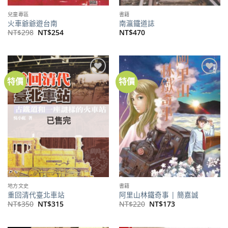
兒童專區
書籍
火車爺爺遊台南
南瀛鐵道誌
原
目
NT$
298
NT$
254
NT$
470
始
前
價
價
格：
格：
NT$298。
NT$254。
特價
特價
加到
加到
關注
關注
商品
商品
已售完
地方文史
書籍
重回清代臺北車站
阿里山林鐵奇事 | 簡嘉誠
原
目
原
目
NT$
350
NT$
315
NT$
220
NT$
173
始
前
始
前
價
價
價
價
格：
格：
格：
格：