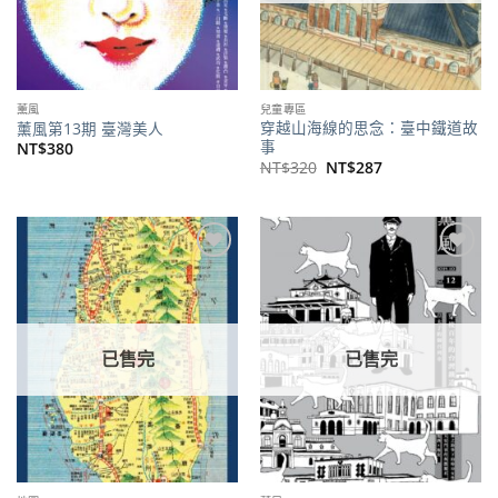
薰風
兒童專區
穿越山海線的思念：臺中鐵道故
薰風第13期 臺灣美人
事
NT$
380
原
目
NT$
320
NT$
287
始
前
價
價
格：
格：
NT$320。
NT$287。
加到
加到
關注
關注
商品
商品
已售完
已售完