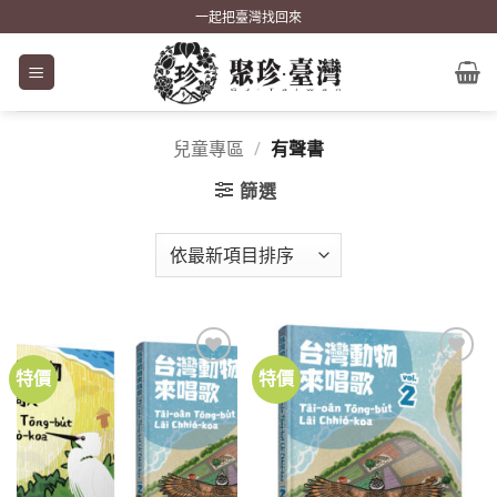
Skip
一起把臺灣找回來
to
content
兒童專區
/
有聲書
篩選
特價
特價
加到
加到
關注
關注
商品
商品