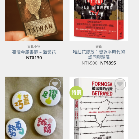
商品
商品
文化小物
書籍
唯紅花綻放：習近平時代的
臺灣金屬書籤 – 海棠花
認同與歸屬
NT$
130
原
目
NT$
500
NT$
395
始
前
價
價
格：
格：
NT$500。
NT$395。
特價
加到
加到
關注
關注
商品
商品