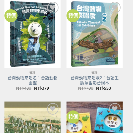
NT$500。
NT$350。
NT$100。
NT$80。
特價
特價
加到
加到
關注
關注
商品
商品
書籍
書籍
台灣動物來唱名：台語動物
台灣動物來唱歌2：台語生
圖鑑
態童謠影音繪本
原
目
原
目
NT$
480
NT$
379
NT$
700
NT$
553
始
前
始
前
價
價
價
價
格：
格：
格：
格：
NT$480。
NT$379。
NT$700。
NT$553。
特價
加到
加到
關注
關注
商品
商品