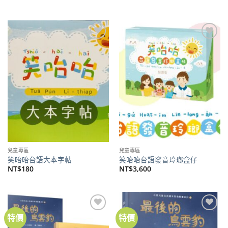
價
價
始
前
格：
格：
價
價
NT$380。
NT$300。
格：
格：
NT$400。
NT$316。
加到
加到
關注
關注
商品
商品
兒童專區
兒童專區
笑咍咍台語大本字帖
笑咍咍台語發音玲瑯盒仔
NT$
180
NT$
3,600
特價
特價
加到
加到
關注
關注