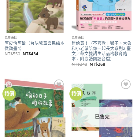
兒童專區
兒童專區
阿皮佮阿敏（台語兒童公民繪本
無佮意！（不喜歡！獅子、大象
微動畫4）
和小老鼠陪你一起長大系列2 臺
文／華文雙語生活品格教育繪
原
目
NT$
550
NT$
434
始
前
本，附臺語朗讀音檔）
價
價
原
目
NT$
340
NT$
268
格：
格：
始
前
NT$550。
NT$434。
價
價
格：
格：
NT$340。
NT$268。
特價
特價
加到
加到
關注
關注
商品
商品
已售完