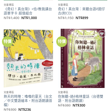
兒童專區
兒童專區
《奇幻！真台灣》+佮/教我講台
奇幻！真台灣：來聽台語ê囡仔
語單字卡 超值組合
古(附CD)
原
目
原
目
NT$
1,400
NT$
1,000
NT$
1,150
NT$
899
始
前
始
前
價
價
價
價
格：
格：
格：
格：
NT$1,400。
NT$1,000。
NT$1,150。
NT$899。
特價
特價
加到
加到
關注
關注
商品
商品
兒童專區
兒童專區
熱天的時陣：嚕嚕的夏天（台文
你無聽–過ê格林童話（台德雙
／中文雙語繪本，附台語朗讀音
語．附台語朗讀）
檔）
原
目
NT$
380
NT$
300
始
前
原
目
NT$
300
NT$
236