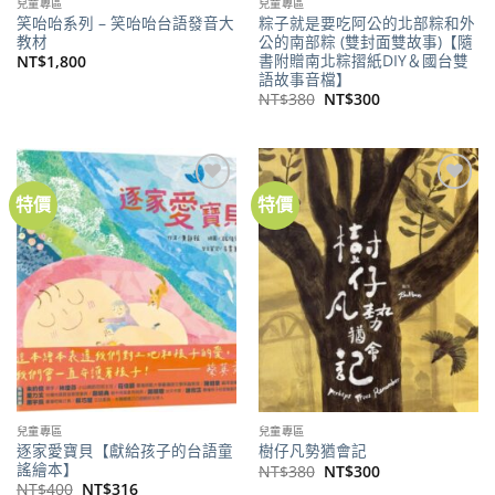
兒童專區
兒童專區
笑咍咍系列 – 笑咍咍台語發音大
粽子就是要吃阿公的北部粽和外
教材
公的南部粽 (雙封面雙故事)【隨
書附贈南北粽摺紙DIY＆國台雙
NT$
1,800
語故事音檔】
原
目
NT$
380
NT$
300
始
前
價
價
格：
格：
NT$380。
NT$300。
特價
特價
加到
加到
關注
關注
商品
商品
兒童專區
兒童專區
逐家愛寶貝【獻給孩子的台語童
樹仔凡勢猶會記
謠繪本】
原
目
NT$
380
NT$
300
始
前
原
目
NT$
400
NT$
316