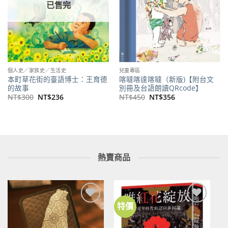
已售完
個人史／家族史／生活史
兒童專區
本町草花街的臺語博士：王育德
喀噠喀達喀噠（新版)【附台文
的故事
別冊及台語朗讀QRcode】
原
目
原
目
NT$
300
NT$
236
NT$
450
NT$
356
始
前
始
前
價
價
價
價
格：
格：
格：
格：
NT$300。
NT$236。
NT$450。
NT$356。
熱賣商品
特價
加到
加到
關注
關注