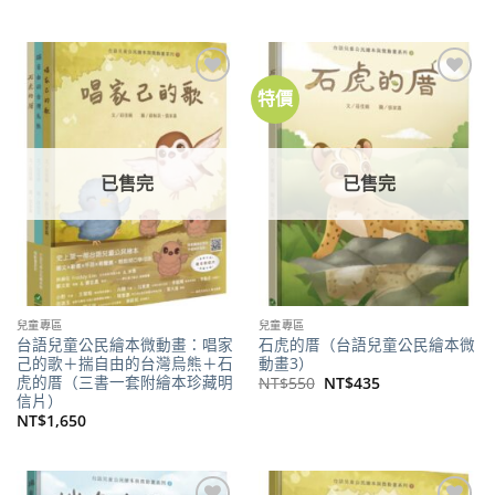
價
價
始
前
格：
格：
價
價
NT$380。
NT$300。
格：
格：
NT$300。
NT$236。
特價
加到
加到
關注
關注
商品
商品
已售完
已售完
兒童專區
兒童專區
台語兒童公民繪本微動畫：唱家
石虎的厝（台語兒童公民繪本微
己的歌＋揣自由的台灣烏熊＋石
動畫3）
虎的厝（三書一套附繪本珍藏明
原
目
NT$
550
NT$
435
始
前
信片）
價
價
NT$
1,650
格：
格：
NT$550。
NT$435。