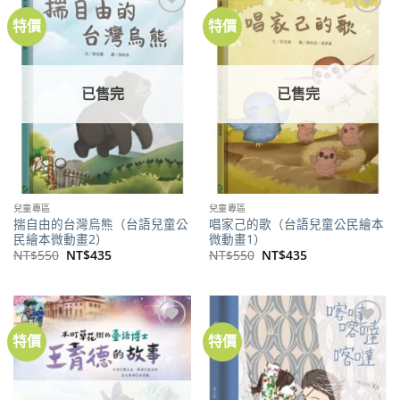
特價
特價
加到
加到
關注
關注
商品
商品
已售完
已售完
兒童專區
兒童專區
揣自由的台灣烏熊（台語兒童公
唱家己的歌（台語兒童公民繪本
民繪本微動畫2）
微動畫1）
原
目
原
目
NT$
550
NT$
435
NT$
550
NT$
435
始
前
始
前
價
價
價
價
格：
格：
格：
格：
NT$550。
NT$435。
NT$550。
NT$435。
特價
特價
加到
加到
關注
關注
商品
商品