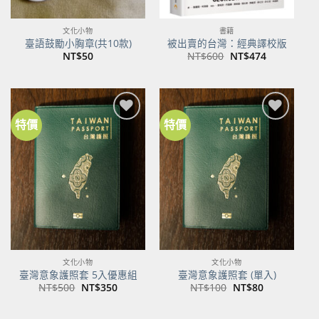
文化小物
書籍
臺語鼓勵小胸章(共10款)
被出賣的台灣：經典譯校版
原
目
NT$
50
NT$
600
NT$
474
始
前
價
價
格：
格：
NT$600。
NT$474。
特價
特價
加到
加到
關注
關注
商品
商品
文化小物
文化小物
臺灣意象護照套 5入優惠組
臺灣意象護照套 (單入)
原
目
原
目
NT$
500
NT$
350
NT$
100
NT$
80
始
前
始
前
價
價
價
價
格：
格：
格：
格：