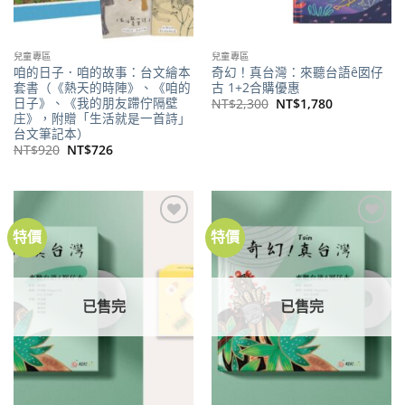
兒童專區
兒童專區
咱的日子．咱的故事：台文繪本
奇幻！真台灣：來聽台語ê囡仔
套書（《熱天的時陣》、《咱的
古 1+2合購優惠
日子》、《我的朋友蹛佇隔壁
原
目
NT$
2,300
NT$
1,780
始
前
庄》，附贈「生活就是一首詩」
價
價
台文筆記本）
格：
格：
原
目
NT$
920
NT$
726
NT$2,300。
NT$1,780。
始
前
價
價
格：
格：
NT$920。
NT$726。
特價
特價
加到
加到
關注
關注
商品
商品
已售完
已售完