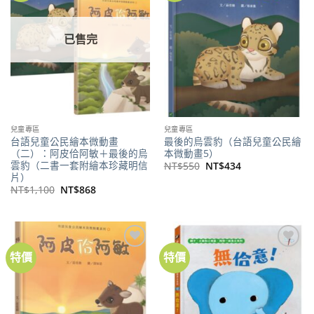
商品
商品
已售完
兒童專區
兒童專區
台語兒童公民繪本微動畫
最後的烏雲豹（台語兒童公民繪
（二）：阿皮佮阿敏＋最後的烏
本微動畫5）
雲豹（二書一套附繪本珍藏明信
原
目
NT$
550
NT$
434
始
前
片）
價
價
原
目
NT$
1,100
NT$
868
格：
格：
始
前
NT$550。
NT$434。
價
價
格：
格：
NT$1,100。
NT$868。
特價
特價
加到
加到
關注
關注
商品
商品