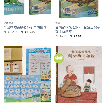
兒童專區
書籍
台灣動物來唱歌2：台語生態童
台灣動物來唱歌1+2 合購優惠
謠影音繪本
原
目
NT$
1,300
NT$
1,020
始
前
原
目
NT$
700
NT$
553
價
價
始
前
格：
格：
價
價
NT$1,300。
NT$1,020。
格：
格：
NT$700。
NT$553。
特價
加到
加到
關注
關注
商品
商品