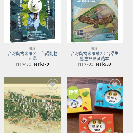
商品
商品
書籍
書籍
台灣動物來唱名：台語動物
台灣動物來唱歌2：台語生
圖鑑
態童謠影音繪本
原
目
原
目
NT$
480
NT$
379
NT$
700
NT$
553
始
前
始
前
價
價
價
價
格：
格：
格：
格：
NT$480。
NT$379。
NT$700。
NT$553。
特價
加到
加到
關注
關注
商品
商品