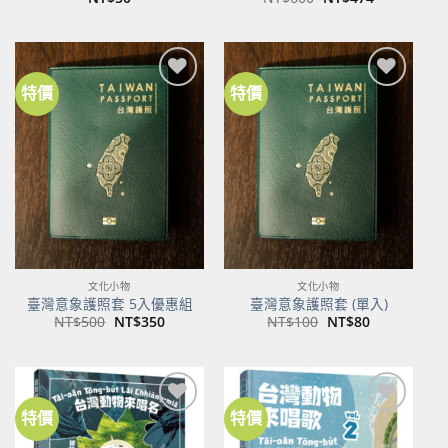
始
前
價
價
格：
格：
NT$600。
NT$474。
特價
特價
加到
加到
關注
關注
商品
商品
文化小物
文化小物
臺灣意象護照套 5入優惠組
臺灣意象護照套 (單入)
原
目
原
目
NT$
500
NT$
350
NT$
100
NT$
80
始
前
始
前
價
價
價
價
格：
格：
格：
格：
NT$500。
NT$350。
NT$100。
NT$80。
特價
特價
加到
加到
關注
關注