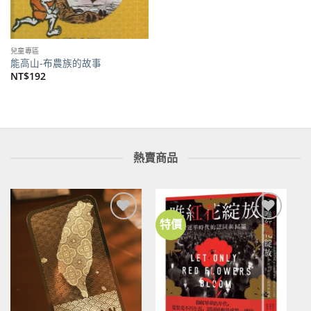
兒童專區
能高山-布農族的故事
NT$
192
熱賣商品
特價
加到
加到
關注
關注
商品
商品