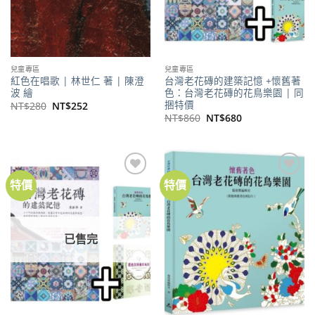
兒童專區
兒童專區
紅色在唱歌 | 林世仁 著 | 陳澄
台灣老花磚的建築記憶 +懷舊著
波 繪
色：台灣老花磚的花鳥樂園 | 同
捆特價
原
目
NT$
280
NT$
252
始
前
原
目
NT$
860
NT$
680
價
價
始
前
格：
格：
價
價
NT$280。
NT$252。
格：
格：
NT$860。
NT$680。
特價
特價
加到
加到
關注
關注
商品
商品
已售完