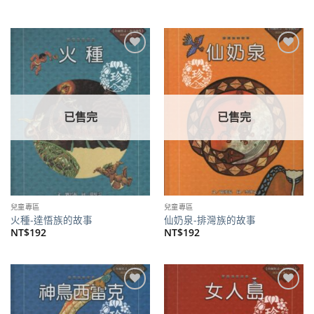
始
前
價
價
格：
格：
NT$860。
NT$680。
加到
加到
關注
關注
商品
商品
已售完
已售完
兒童專區
兒童專區
火種-達悟族的故事
仙奶泉-排灣族的故事
NT$
192
NT$
192
加到
加到
關注
關注