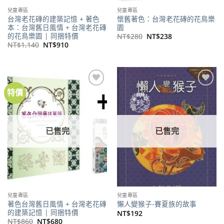
兒童專區
兒童專區
台灣老花磚的建築記憶 + 著色
懷舊著色：台灣老花磚的花鳥樂
本：台灣舊日風情 + 台灣老花磚
園
的花鳥樂園 | 同捆特價
原
目
NT$
280
NT$
238
始
前
原
目
NT$
1,140
NT$
910
價
價
始
前
格：
格：
價
價
NT$280。
NT$238。
格：
格：
NT$1,140。
NT$910。
特價
加到
加到
關注
關注
商品
商品
已售完
已售完
兒童專區
兒童專區
著色台灣舊日風情 + 台灣老花磚
懶人變猴子-賽夏族的故事
的建築記憶 | 同捆特價
NT$
192
原
目
NT$
860
NT$
680