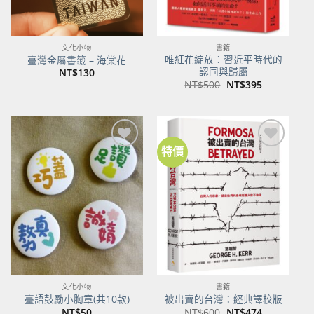
文化小物
書籍
唯紅花綻放：習近平時代的
臺灣金屬書籤 – 海棠花
認同與歸屬
NT$
130
原
目
NT$
500
NT$
395
始
前
價
價
格：
格：
NT$500。
NT$395。
特價
加到
加到
關注
關注
商品
商品
文化小物
書籍
臺語鼓勵小胸章(共10款)
被出賣的台灣：經典譯校版
原
目
NT$
50
NT$
600
NT$
474