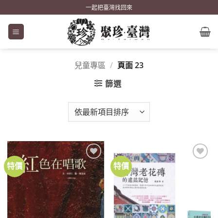
Skip
一起把臺灣找回來
to
content
兒童專區
/
頁面 23
篩選
特價
特價
加到
加到
關注
關注
商品
商品