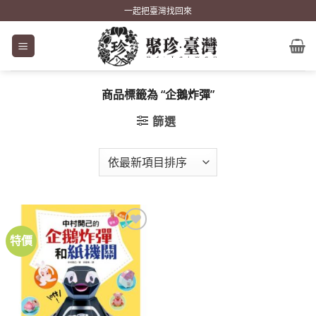
Skip
一起把臺灣找回來
to
content
商品標籤為 “企鵝炸彈”
篩選
特價
加到
關注
商品