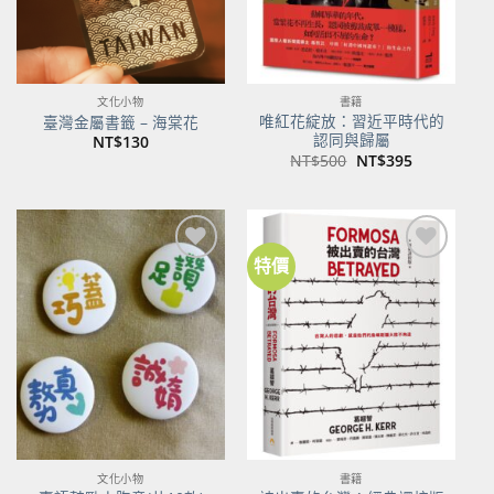
文化小物
書籍
唯紅花綻放：習近平時代的
臺灣金屬書籤 – 海棠花
認同與歸屬
NT$
130
原
目
NT$
500
NT$
395
始
前
價
價
格：
格：
NT$500。
NT$395。
特價
加到
加到
關注
關注
商品
商品
文化小物
書籍