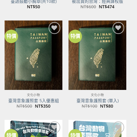
臺語鼓勵小胸章(共10款)
被出賣的台灣：經典譯校版
原
目
NT$
50
NT$
600
NT$
474
始
前
價
價
格：
格：
NT$600。
NT$474。
特價
特價
加到
加到
關注
關注
商品
商品
文化小物
文化小物
臺灣意象護照套 5入優惠組
臺灣意象護照套 (單入)
原
目
原
目
NT$
500
NT$
350
NT$
100
NT$
80
始
前
始
前
價
價
價
價
格：
格：
格：
格：
NT$500。
NT$350。
NT$100。
NT$80。
特價
特價