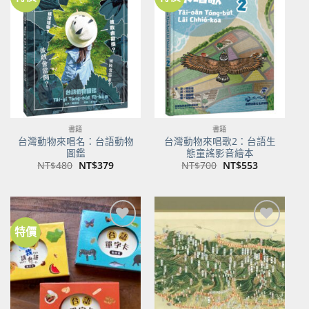
加到
加到
關注
關注
商品
商品
書籍
書籍
台灣動物來唱名：台語動物
台灣動物來唱歌2：台語生
圖鑑
態童謠影音繪本
原
目
原
目
NT$
480
NT$
379
NT$
700
NT$
553
始
前
始
前
價
價
價
價
格：
格：
格：
格：
NT$480。
NT$379。
NT$700。
NT$553。
特價
加到
加到
關注
關注
商品
商品