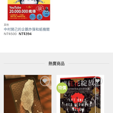
其他
中村開己的企鵝炸彈和紙機關
原
目
NT$
500
NT$
394
始
前
價
價
格：
格：
NT$500。
NT$394。
熱賣商品
特價
加到
加到
關注
關注
商品
商品