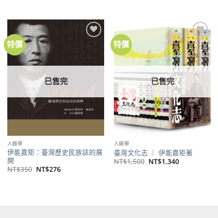
始
前
NT$650。
NT$513。
價
價
格：
格：
NT$420。
NT$331。
特價
特價
加到
加到
關注
關注
商品
商品
已售完
已售完
人類學
人類學
伊能嘉矩：臺灣歷史民族誌的展
臺灣文化志 ｜ 伊能嘉矩著
開
原
目
NT$
1,500
NT$
1,340
始
前
原
目
NT$
350
NT$
276
價
價
始
前
格：
格：
價
價
NT$1,500。
NT$1,340。
格：
格：
NT$350。
NT$276。