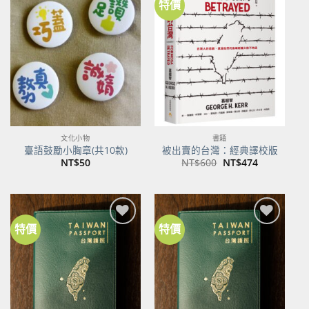
特價
加到
加到
關注
關注
商品
商品
文化小物
書籍
臺語鼓勵小胸章(共10款)
被出賣的台灣：經典譯校版
原
目
NT$
50
NT$
600
NT$
474
始
前
價
價
格：
格：
NT$600。
NT$474。
特價
特價
加到
加到
關注
關注
商品
商品