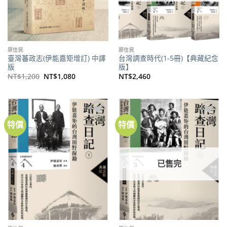
原住民
原住民
臺灣蕃政志(伊能嘉矩增訂) 中譯
台灣調查時代(1-5冊)【典藏紀念
版
版】
原
目
NT$
1,200
NT$
1,080
NT$
2,460
始
前
價
價
格：
格：
NT$1,200。
NT$1,080。
特價
特價
加到
加到
關注
關注
商品
商品
已售完