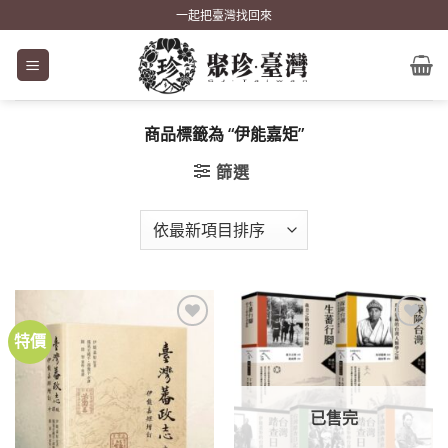
Skip
一起把臺灣找回來
to
content
商品標籤為 “伊能嘉矩”
篩選
特價
加到
加到
關注
關注
商品
商品
已售完