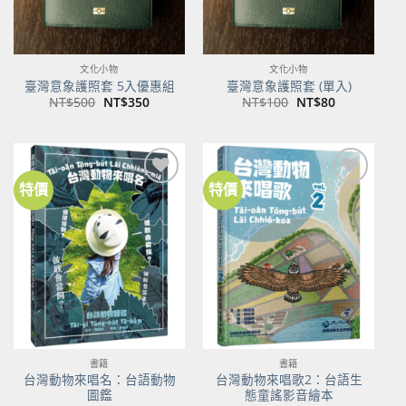
文化小物
文化小物
臺灣意象護照套 5入優惠組
臺灣意象護照套 (單入)
原
目
原
目
NT$
500
NT$
350
NT$
100
NT$
80
始
前
始
前
價
價
價
價
格：
格：
格：
格：
NT$500。
NT$350。
NT$100。
NT$80。
特價
特價
加到
加到
關注
關注
商品
商品
書籍
書籍
台灣動物來唱名：台語動物
台灣動物來唱歌2：台語生
圖鑑
態童謠影音繪本