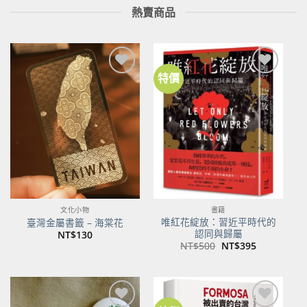
熱賣商品
特價
加到
加到
關注
關注
商品
商品
文化小物
書籍
唯紅花綻放：習近平時代的
臺灣金屬書籤 – 海棠花
認同與歸屬
NT$
130
原
目
NT$
500
NT$
395
始
前
價
價
格：
格：
NT$500。
NT$395。