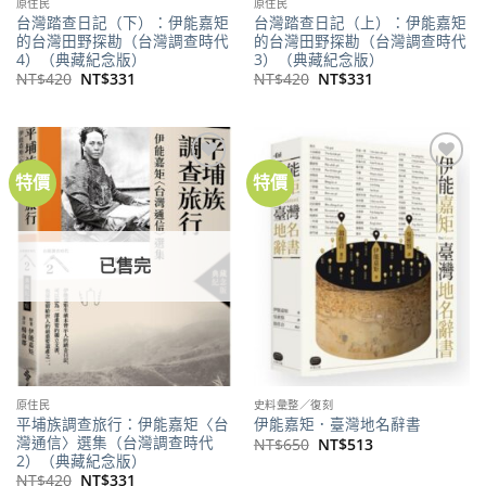
原住民
原住民
台灣踏查日記（下）：伊能嘉矩
台灣踏查日記（上）：伊能嘉矩
的台灣田野探勘（台灣調查時代
的台灣田野探勘（台灣調查時代
4）（典藏紀念版）
3）（典藏紀念版）
原
目
原
目
NT$
420
NT$
331
NT$
420
NT$
331
始
前
始
前
價
價
價
價
格：
格：
格：
格：
NT$420。
NT$331。
NT$420。
NT$331。
特價
特價
加到
加到
關注
關注
商品
商品
已售完
原住民
史料彙整／復刻
平埔族調查旅行：伊能嘉矩〈台
伊能嘉矩．臺灣地名辭書
灣通信〉選集（台灣調查時代
原
目
NT$
650
NT$
513
始
前
2）（典藏紀念版）
價
價
原
目
NT$
420
NT$
331
格：
格：