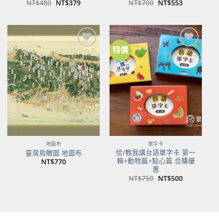
原
目
原
目
NT$
480
NT$
379
NT$
700
NT$
553
始
前
始
前
價
價
價
價
格：
格：
格：
格：
NT$480。
NT$379。
NT$700。
NT$553。
特價
加到
加到
關注
關注
商品
商品
地圖布
單字卡
佮/教我講台語單字卡 第一
臺灣鳥瞰圖 地圖布
輯+動物篇+點心篇 合購優
NT$
770
惠
原
目
NT$
750
NT$
500
始
前
價
價
格：
格：
NT$750。
NT$500。