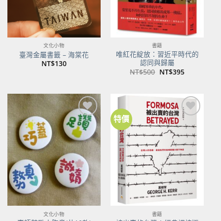
文化小物
書籍
唯紅花綻放：習近平時代的
臺灣金屬書籤 – 海棠花
認同與歸屬
NT$
130
原
目
NT$
500
NT$
395
始
前
價
價
格：
格：
NT$500。
NT$395。
特價
加到
加到
關注
關注
商品
商品
文化小物
書籍