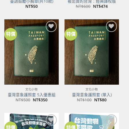
臺語鼓勵小胸章(共10款)
被出賣的台灣：經典譯校版
原
目
NT$
50
NT$
600
NT$
474
始
前
價
價
格：
格：
NT$600。
NT$474。
特價
特價
加到
加到
關注
關注
商品
商品
文化小物
文化小物
臺灣意象護照套 5入優惠組
臺灣意象護照套 (單入)
原
目
原
目
NT$
500
NT$
350
NT$
100
NT$
80
始
前
始
前
價
價
價
價
格：
格：
格：
格：
NT$500。
NT$350。
NT$100。
NT$80。
特價
特價