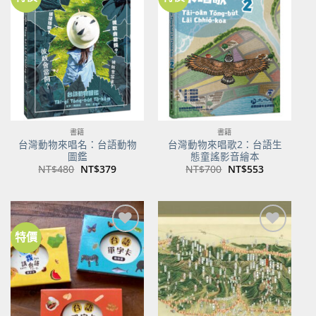
加到
加到
關注
關注
商品
商品
書籍
書籍
台灣動物來唱名：台語動物
台灣動物來唱歌2：台語生
圖鑑
態童謠影音繪本
原
目
原
目
NT$
480
NT$
379
NT$
700
NT$
553
始
前
始
前
價
價
價
價
格：
格：
格：
格：
NT$480。
NT$379。
NT$700。
NT$553。
特價
加到
加到
關注
關注
商品
商品