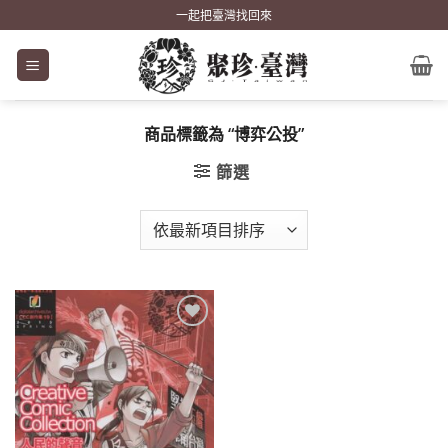
Skip
一起把臺灣找回來
to
content
商品標籤為 “博弈公投”
篩選
加到
關注
商品