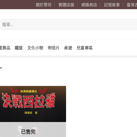
關於聚珍
實體店面
網路商店
記憶故事
臺灣
搜
尋
關
鍵
字:
戴飾品
鐵道
文化小物
明信片
桌遊
兒童專區
”
加到
關注
商品
已售完