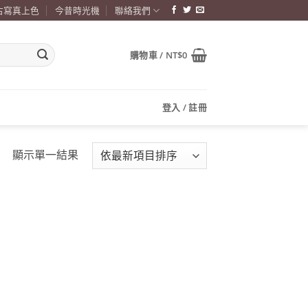
古寫真上色
今昔時光機
聯絡我們
購物車 /
NT$
0
登入 / 註冊
顯示單一結果