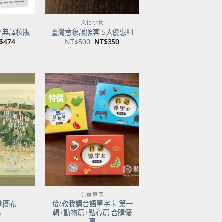
文化小物
經典譯校版
臺灣意象護照套 5入優惠組
目
原
目
$
474
NT$
500
NT$
350
前
始
前
價
價
價
：
格：
格：
格：
$600。
NT$474。
NT$500。
NT$350。
特價
加到
加到
關注
關注
商品
商品
兒童專區
佮/教我講台語單字卡 第一
地圖布
輯+動物篇+點心篇 合購優
0
惠