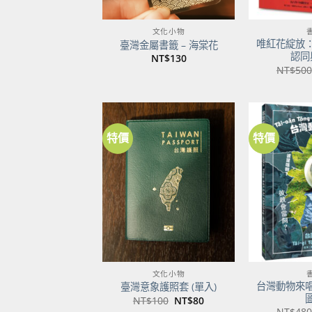
文化小物
唯紅花綻放
臺灣金屬書籤 – 海棠花
認同
NT$
130
NT$
500
特價
特價
加到
關注
商品
文化小物
台灣動物來
臺灣意象護照套 (單入)
原
目
NT$
100
NT$
80
始
前
NT$
480