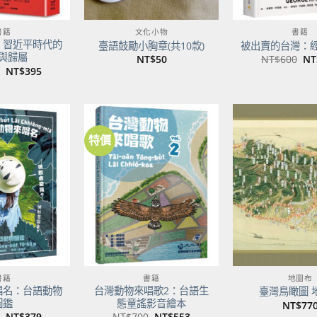
書籍
文化小物
書籍
：習近平時代的
臺語鼓勵小胸章(共10款)
被出賣的台灣：
與歸屬
原
NT$
50
NT$
600
NT
始
原
目
NT$
395
價
始
前
格
價
價
NT
格：
格：
NT$500。
NT$395。
特價
加到
加到
關注
關注
商品
商品
書籍
書籍
地圖布
唱名：台語動物
台灣動物來唱歌2：台語生
臺灣鳥瞰圖 
圖鑑
態童謠影音繪本
NT$
77
原
目
原
目
NT$
379
NT$
700
NT$
553