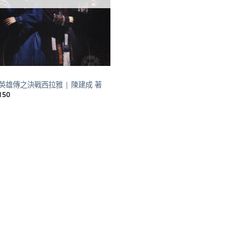
英雄傳之決戰西拉雅 | 陳建成 著
150